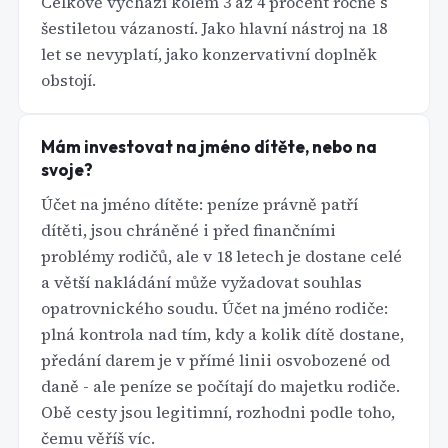
Celkově vychází kolem 3 az 4 procent ročně s
šestiletou vázaností. Jako hlavní nástroj na 18
let se nevyplatí, jako konzervativní doplněk
obstojí.
Mám investovat na jméno dítěte, nebo na
svoje?
Účet na jméno dítěte: peníze právně patří
dítěti, jsou chráněné i před finančními
problémy rodičů, ale v 18 letech je dostane celé
a větší nakládání může vyžadovat souhlas
opatrovnického soudu. Účet na jméno rodiče:
plná kontrola nad tím, kdy a kolik dítě dostane,
předání darem je v přímé linii osvobozené od
daně - ale peníze se počítají do majetku rodiče.
Obě cesty jsou legitimní, rozhodni podle toho,
čemu věříš víc.