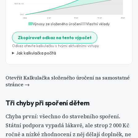
583 tis. Kč
0 Kč
dnes
6 let
13 let
19 let
25 let
Výnosy ze složeného úročení
Vlastní vklady
Zkopírovat odkaz na tento výpočet
Odkaz otevře kalkulačku s tvými aktuálními vstupy.
Jak kalkulačka počítá
Otevřít
Kalkulačka složeného úročení
na samostatné
stránce →
Tři chyby při spoření dětem
Chyba první: všechno do stavebního spoření.
Státní podpora vypadá lákavě, ale strop 2 000 Kč
ročně a nízké zhodnocení z něj dělají doplněk, ne