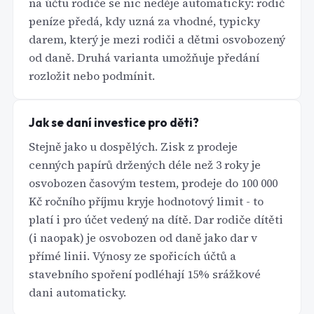
na účtu rodiče se nic neděje automaticky: rodič
peníze předá, kdy uzná za vhodné, typicky
darem, který je mezi rodiči a dětmi osvobozený
od daně. Druhá varianta umožňuje předání
rozložit nebo podmínit.
Jak se daní investice pro děti?
Stejně jako u dospělých. Zisk z prodeje
cenných papírů držených déle než 3 roky je
osvobozen časovým testem, prodeje do 100 000
Kč ročního příjmu kryje hodnotový limit - to
platí i pro účet vedený na dítě. Dar rodiče dítěti
(i naopak) je osvobozen od daně jako dar v
přímé linii. Výnosy ze spořicích účtů a
stavebního spoření podléhají 15% srážkové
dani automaticky.