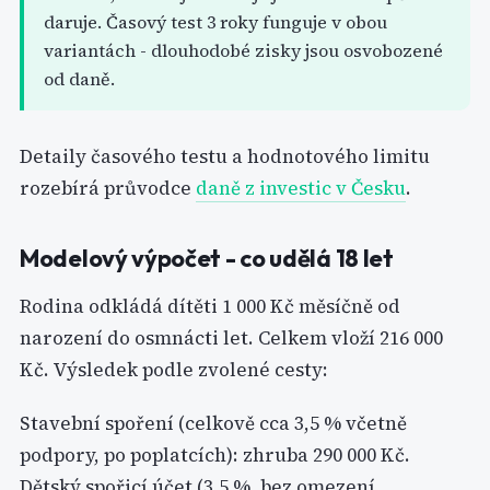
daruje. Časový test 3 roky funguje v obou
variantách - dlouhodobé zisky jsou osvobozené
od daně.
Detaily časového testu a hodnotového limitu
rozebírá průvodce
daně z investic v Česku
.
Modelový výpočet - co udělá 18 let
Rodina odkládá dítěti 1 000 Kč měsíčně od
narození do osmnácti let. Celkem vloží 216 000
Kč. Výsledek podle zvolené cesty:
Stavební spoření (celkově cca 3,5 % včetně
podpory, po poplatcích): zhruba 290 000 Kč.
Dětský spořicí účet (3,5 %, bez omezení