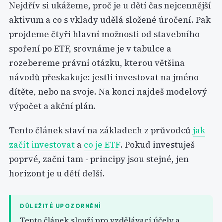
Nejdřív si ukážeme, proč je u dětí čas nejcennější
aktivum a co s vklady udělá složené úročení. Pak
projdeme čtyři hlavní možnosti od stavebního
spoření po ETF, srovnáme je v tabulce a
rozebereme právní otázku, kterou většina
návodů přeskakuje: jestli investovat na jméno
dítěte, nebo na svoje. Na konci najdeš modelový
výpočet a akční plán.
Tento článek staví na základech z průvodců
jak
začít investovat
a
co je ETF
. Pokud investuješ
poprvé, začni tam - principy jsou stejné, jen
horizont je u dětí delší.
DŮLEŽITÉ UPOZORNĚNÍ
Tento článek slouží pro vzdělávací účely a