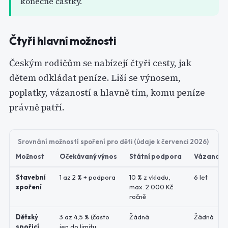
konečné částky.
Čtyři hlavní možnosti
Českým rodičům se nabízejí čtyři cesty, jak
dětem odkládat peníze. Liší se výnosem,
poplatky, vázaností a hlavně tím, komu peníze
právně patří.
Srovnání možností spoření pro děti (údaje k červenci 2026)
Možnost
Očekávaný výnos
Státní podpora
Vázanost
Stavební
1 az 2 % + podpora
10 % z vkladu,
6 let
spoření
max. 2 000 Kč
ročně
Dětský
3 az 4,5 % (často
Žádná
Žádná
spořicí
jen do limitu