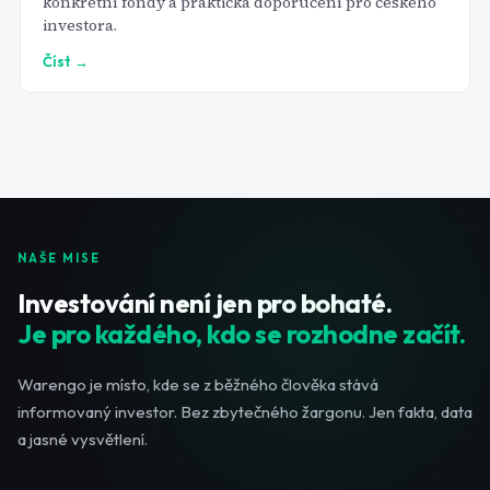
konkrétní fondy a praktická doporučení pro českého
investora.
Číst →
NAŠE MISE
Investování není jen pro bohaté.
Je pro každého, kdo se rozhodne začít.
Warengo je místo, kde se z běžného člověka stává
informovaný investor. Bez zbytečného žargonu. Jen fakta, data
a jasné vysvětlení.