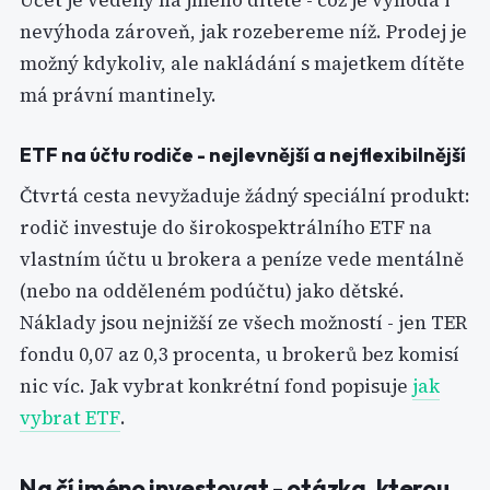
Účet je vedený na jméno dítěte - což je výhoda i
nevýhoda zároveň, jak rozebereme níž. Prodej je
možný kdykoliv, ale nakládání s majetkem dítěte
má právní mantinely.
ETF na účtu rodiče - nejlevnější a nejflexibilnější
Čtvrtá cesta nevyžaduje žádný speciální produkt:
rodič investuje do širokospektrálního ETF na
vlastním účtu u brokera a peníze vede mentálně
(nebo na odděleném podúčtu) jako dětské.
Náklady jsou nejnižší ze všech možností - jen TER
fondu 0,07 az 0,3 procenta, u brokerů bez komisí
nic víc. Jak vybrat konkrétní fond popisuje
jak
vybrat ETF
.
Na čí jméno investovat - otázka, kterou