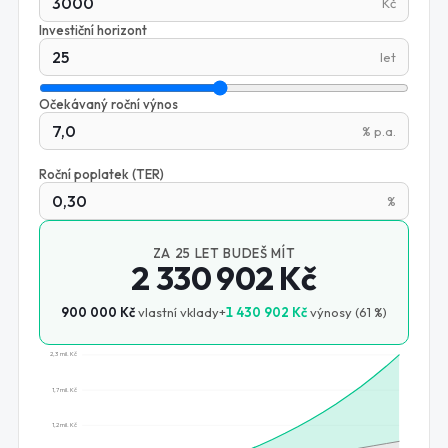
Kč
Investiční horizont
let
Očekávaný roční výnos
% p.a.
Roční poplatek (TER)
%
ZA
25
LET BUDEŠ MÍT
2 330 902 Kč
900 000 Kč
vlastní vklady
+
1 430 902 Kč
výnosy (
61
%)
2,3 mil. Kč
1,7 mil. Kč
1,2 mil. Kč