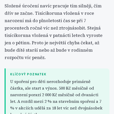
Složené úročení navíc pracuje tím silněji, čím
dřív se začne. Tisícikoruna vložená v roce
narození má do plnoletosti čas se při 7
procentech ročně víc než ztrojnásobit. Stejná
tisícikoruna vložená v patnácti letech vyroste
jen o pětinu. Proto je největší chyba čekat, až
bude dítě starší nebo až bude v rodinném
rozpočtu víc peněz.
KLÍČOVÝ POZNATEK
U spoření pro děti nerozhoduje primárně
částka, ale start a výnos. 500 Kč měsíčně od
narození porazí 2 000 Kč měsíčně od dvanácti
let. A rozdíl mezi 2 % na stavebním spoření a 7
% v akciích udělá za 18 let víc než dvojnásobek