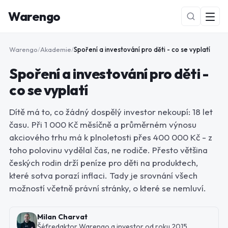
Warengo
Warengo
/
Akademie
/
Spoření a investování pro děti - co se vyplatí
Spoření a investování pro děti -
co se vyplatí
Dítě má to, co žádný dospělý investor nekoupí: 18 let
času. Při 1 000 Kč měsíčně a průměrném výnosu
NOVÉ
akciového trhu má k plnoletosti přes 400 000 Kč - z
toho polovinu vydělal čas, ne rodiče. Přesto většina
českých rodin drží peníze pro děti na produktech,
které sotva porazí inflaci. Tady je srovnání všech
možností včetně právní stránky, o které se nemluví.
Milan Charvat
Šéfredaktor Warengo a investor od roku 2015.