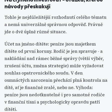
návody přeskakují
Tohle je nejdůležitější rozhodnutí celého tématu
a nemá univerzálně správnou odpověď. Právně
jde o dvě úplně různé situace.
Účet na jméno dítěte: peníze jsou majetkem
dítěte od první koruny. Rodič je jen spravuje - a
nakládání nad rámec běžné správy (větší výběr,
zrušení účtu, změna strategie) může vyžadovat
souhlas opatrovnického soudu. V den
osmnáctých narozenin přechází plná kontrola na
dítě, ať je finančně zralé, nebo ne. Výhoda:
peníze jsou nedotknutelné i pro samotné rodiče
v finanční tísni a psychologicky opravdu patří
dítěti.