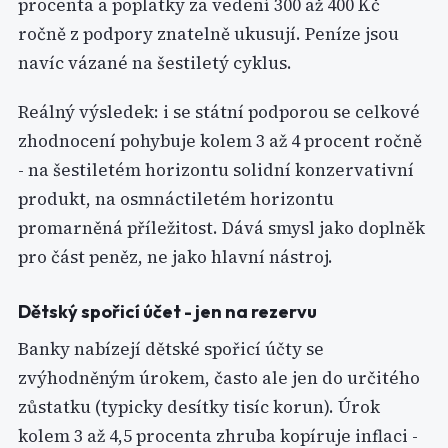
procenta a poplatky za vedení 300 až 400 Kč
ročně z podpory znatelně ukusují. Peníze jsou
navíc vázané na šestiletý cyklus.
Reálný výsledek: i se státní podporou se celkové
zhodnocení pohybuje kolem 3 až 4 procent ročně
- na šestiletém horizontu solidní konzervativní
produkt, na osmnáctiletém horizontu
promarněná příležitost. Dává smysl jako doplněk
pro část peněz, ne jako hlavní nástroj.
Dětský spořicí účet - jen na rezervu
Banky nabízejí dětské spořicí účty se
zvýhodněným úrokem, často ale jen do určitého
zůstatku (typicky desítky tisíc korun). Úrok
kolem 3 až 4,5 procenta zhruba kopíruje inflaci -