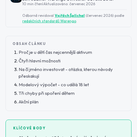
10 min čtení
·
Aktualizováno:
červenec 2026
Odborně revidoval
Vojtěch Šplíchal
(
červenec 2026
) podle
redakčních standardů Warengo
.
OBSAH ČLÁNKU
Proč je u dětí čas nejcennější aktivum
Čtyři hlavní možnosti
Na čí jméno investovat - otázka, kterou návody
přeskakují
Modelový výpočet - co udělá 18 let
Tři chyby při spoření dětem
Akční plán
KLÍČOVÉ BODY