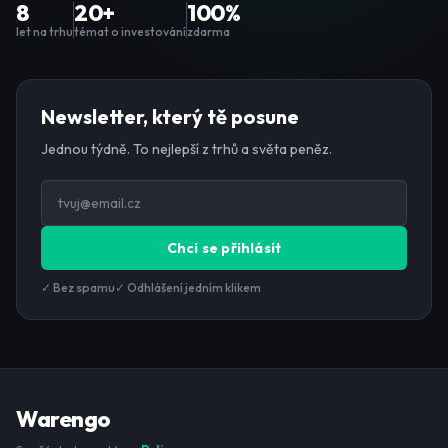
8
20+
100%
let na trhu
témat o investování
zdarma
Newsletter, který tě posune
Jednou týdně. To nejlepší z trhů a světa peněz.
Chci se přihlásit
✓ Bez spamu
✓ Odhlášení jedním klikem
Warengo