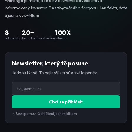
Warengo je místo, kde se z běžného člověka stává
informovaný investor. Bez zbytečného žargonu. Jen fakta, data
a jasné vysvětlení.
8
20+
100%
let na trhu
témat o investování
zdarma
Newsletter, který tě posune
Jednou týdně. To nejlepší z trhů a světa peněz.
Chci se přihlásit
✓ Bez spamu
✓ Odhlášení jedním klikem