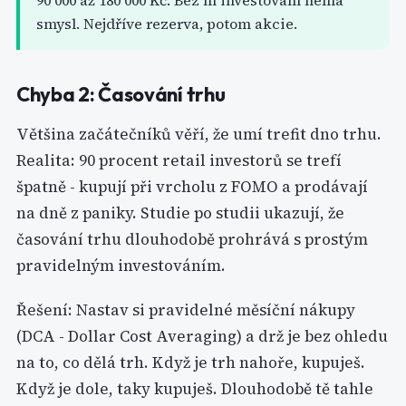
90 000 až 180 000 Kč. Bez ní investování nemá
smysl. Nejdříve rezerva, potom akcie.
Chyba 2: Časování trhu
Většina začátečníků věří, že umí trefit dno trhu.
Realita: 90 procent retail investorů se trefí
špatně - kupují při vrcholu z FOMO a prodávají
na dně z paniky. Studie po studii ukazují, že
časování trhu dlouhodobě prohrává s prostým
pravidelným investováním.
Řešení: Nastav si pravidelné měsíční nákupy
(DCA - Dollar Cost Averaging) a drž je bez ohledu
na to, co dělá trh. Když je trh nahoře, kupuješ.
Když je dole, taky kupuješ. Dlouhodobě tě tahle