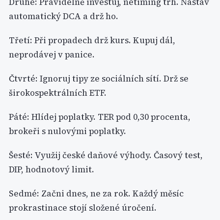
Druhé: Pravidelně investuj, netiming trh. Nastav
automatický DCA a drž ho.
Třetí: Při propadech drž kurs. Kupuj dál,
neprodávej v panice.
Čtvrté: Ignoruj tipy ze sociálních sítí. Drž se
širokospektrálních ETF.
Páté: Hlídej poplatky. TER pod 0,30 procenta,
brokeři s nulovými poplatky.
Šesté: Využij české daňové výhody. Časový test,
DIP, hodnotový limit.
Sedmé: Začni dnes, ne za rok. Každý měsíc
prokrastinace stojí složené úročení.