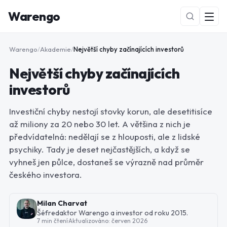
Warengo
Warengo
/
Akademie
/
Největší chyby začínajících investorů
Největší chyby začínajících
investorů
Investiční chyby nestojí stovky korun, ale desetitisíce
až miliony za 20 nebo 30 let. A většina z nich je
NOVÉ
předvídatelná: nedělají se z hlouposti, ale z lidské
psychiky. Tady je deset nejčastějších, a když se
vyhneš jen půlce, dostaneš se výrazně nad průměr
českého investora.
Milan Charvat
Šéfredaktor Warengo a investor od roku 2015.
7 min čtení
·
Aktualizováno:
červen 2026