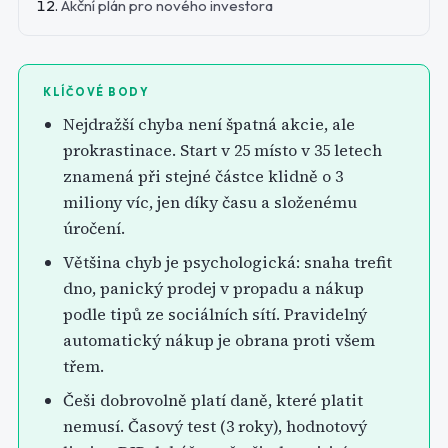
Akční plán pro nového investora
KLÍČOVÉ BODY
Nejdražší chyba není špatná akcie, ale
prokrastinace. Start v 25 místo v 35 letech
znamená při stejné částce klidně o 3
miliony víc, jen díky času a složenému
úročení.
Většina chyb je psychologická: snaha trefit
dno, panický prodej v propadu a nákup
podle tipů ze sociálních sítí. Pravidelný
automatický nákup je obrana proti všem
třem.
Češi dobrovolně platí daně, které platit
nemusí. Časový test (3 roky), hodnotový