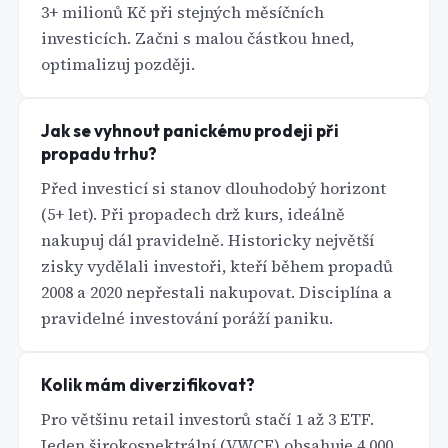
3+ milionů Kč při stejných měsíčních
investicích. Začni s malou částkou hned,
optimalizuj později.
Jak se vyhnout panickému prodeji při
propadu trhu?
Před investicí si stanov dlouhodobý horizont
(5+ let). Při propadech drž kurs, ideálně
nakupuj dál pravidelně. Historicky největší
zisky vydělali investoři, kteří během propadů
2008 a 2020 nepřestali nakupovat. Disciplína a
pravidelné investování poráží paniku.
Kolik mám diverzifikovat?
Pro většinu retail investorů stačí 1 až 3 ETF.
Jeden širokospektrální (VWCE) obsahuje 4 000