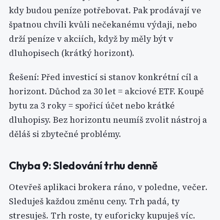
kdy budou peníze potřebovat. Pak prodávají ve
špatnou chvíli kvůli nečekanému výdaji, nebo
drží peníze v akciích, když by měly být v
dluhopisech (krátký horizont).
Řešení: Před investicí si stanov konkrétní cíl a
horizont. Důchod za 30 let = akciové ETF. Koupě
bytu za 3 roky = spořicí účet nebo krátké
dluhopisy. Bez horizontu neumíš zvolit nástroj a
děláš si zbytečné problémy.
Chyba 9: Sledování trhu denně
Otevřeš aplikaci brokera ráno, v poledne, večer.
Sleduješ každou změnu ceny. Trh padá, ty
stresuješ. Trh roste, ty euforicky kupuješ víc.