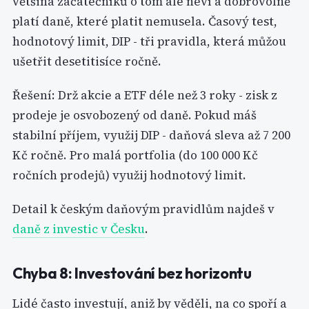
většina začátečníků o tom ale neví a dobrovolně
platí daně, které platit nemusela. Časový test,
hodnotový limit, DIP - tři pravidla, která můžou
ušetřit desetitisíce ročně.
Řešení: Drž akcie a ETF déle než 3 roky - zisk z
prodeje je osvobozený od daně. Pokud máš
stabilní příjem, využij DIP - daňová sleva až 7 200
Kč ročně. Pro malá portfolia (do 100 000 Kč
ročních prodejů) využij hodnotový limit.
Detail k českým daňovým pravidlům najdeš v
daně z investic v Česku
.
Chyba 8: Investování bez horizontu
Lidé často investují, aniž by věděli, na co spoří a