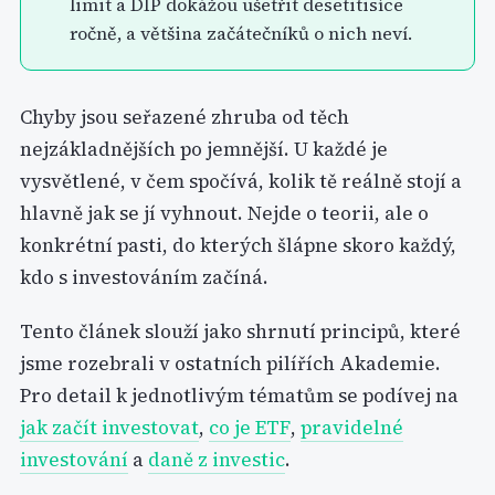
limit a DIP dokážou ušetřit desetitisíce
ročně, a většina začátečníků o nich neví.
Chyby jsou seřazené zhruba od těch
nejzákladnějších po jemnější. U každé je
vysvětlené, v čem spočívá, kolik tě reálně stojí a
hlavně jak se jí vyhnout. Nejde o teorii, ale o
konkrétní pasti, do kterých šlápne skoro každý,
kdo s investováním začíná.
Tento článek slouží jako shrnutí principů, které
jsme rozebrali v ostatních pilířích Akademie.
Pro detail k jednotlivým tématům se podívej na
jak začít investovat
,
co je ETF
,
pravidelné
investování
a
daně z investic
.