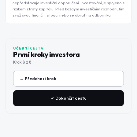
nepředstavuje investiční doporučení. Investování je spojeno s
rizikem ztráty kapitálu. Před každým investičním rozhodnutím
zvaž svou finanční situaci nebo se obrať na odborníka.
UČEBNÍ CESTA
První kroky investora
Krok
8
z
8
← Předchozí krok
✓ Dokončit cestu