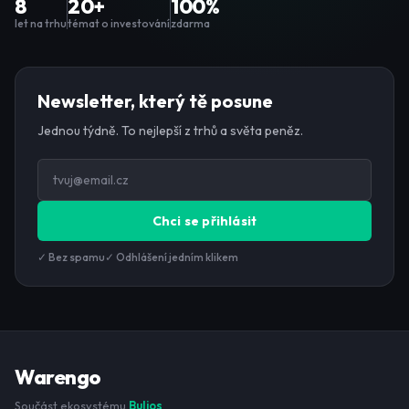
8
20+
100%
let na trhu
témat o investování
zdarma
Newsletter, který tě posune
Jednou týdně. To nejlepší z trhů a světa peněz.
Chci se přihlásit
✓ Bez spamu
✓ Odhlášení jedním klikem
Warengo
Součást ekosystému
Bulios