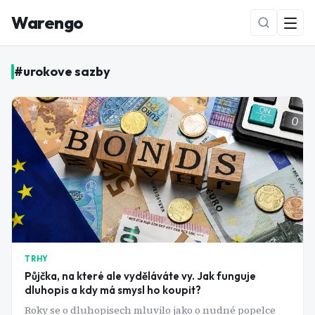
Warengo
#
urokove sazby
NOVÉ
TRHY
Půjčka, na které ale vyděláváte vy. Jak funguje
dluhopis a kdy má smysl ho koupit?
Roky se o dluhopisech mluvilo jako o nudné popelce