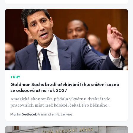
TRHY
Goldman Sachs brzdí očekávání trhu: snížení sazeb
se odsouvá až na rok 2027
Americká ekonomika přidala v květnu dvakrát víc
pracovních míst, než kdokoli čekal. Pro běžného
člověka dobrá zpráva. Pro investory čekající na snížení
Martin Sedláček
4
min čtení
8. června
úrokových sazeb - komplikace.