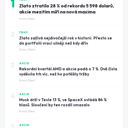
1
Zlato ztratilo 28 % od rekordu 5 598 dolarů,
akcie mezitím míří na nová maxima
6
min čtení
2
TRHY
Zlato zažívá nejdivočejší rok v historii. Přesto se
do portfolií vrací silněji než kdy dřív
5
min čtení
3
AKCIE
Rekordní kvartál AMD a akcie padá o 7 %. Dvě čísla
vyděsila trh víc, než ho potěšily tržby
6
min čtení
4
AKCIE
Musk drží v Tesle 13 %, ve SpaceX ovládá 84 %
hlasů. Sloučení by ten rozdíl smazalo
6
min čtení
5
AKCIE