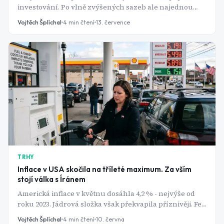
investování. Po vlně zvýšených sazeb ale najednou
nabízí zajímavý výnos i bez rizika akciových trhů.
Vojtěch Šplíchal
4
min čtení
13. července
TRHY
Inflace v USA skočila na tříleté maximum. Za vším
stojí válka s Íránem
Americká inflace v květnu dosáhla 4,2 % - nejvýše od
roku 2023. Jádrová složka však překvapila příznivěji. Fed
se ocitl v pasti: zpomalit, nebo počkat?
Vojtěch Šplíchal
4
min čtení
10. června