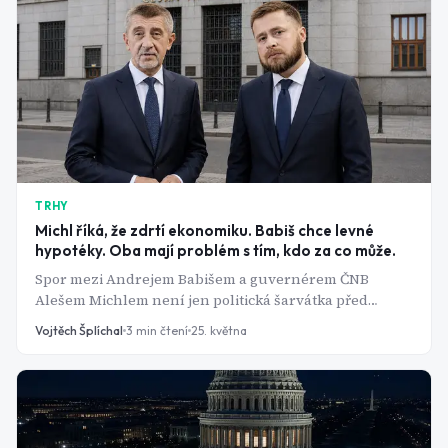
TRHY
Michl říká, že zdrtí ekonomiku. Babiš chce levné
hypotéky. Oba mají problém s tím, kdo za co může.
Spor mezi Andrejem Babišem a guvernérem ČNB
Alešem Michlem není jen politická šarvátka před
volbami. Je to střet dvou pohledů na to, k čemu vlastně
Vojtěch Šplíchal
3
min čtení
25. května
centrální banka slouží a jeden z nich je nebezpečně
naivní.