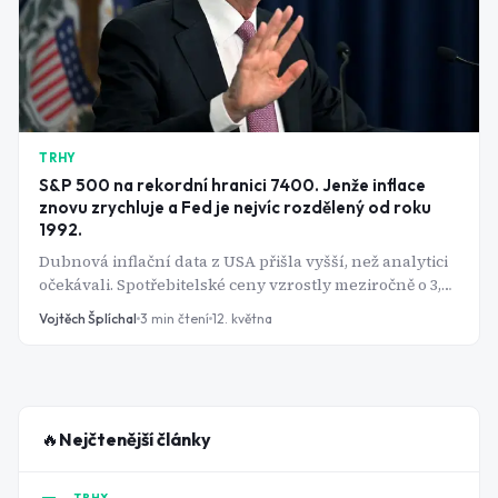
TRHY
S&P 500 na rekordní hranici 7400. Jenže inflace
znovu zrychluje a Fed je nejvíc rozdělený od roku
1992.
Dubnová inflační data z USA přišla vyšší, než analytici
očekávali. Spotřebitelské ceny vzrostly meziročně o 3,8
%, jádrová inflace (bez energií a potravin) dosáhla 2,8
Vojtěch Šplíchal
3
min čtení
12. května
% a měsíčně přidala 0,4 %. Přitom S&P 500 se obchoduje
na historických maximech. Tenhle paradox stojí za
bližší pohled.
🔥
Nejčtenější články
TRHY