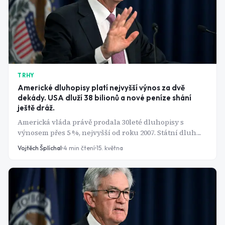
TRHY
Americké dluhopisy platí nejvyšší výnos za dvě
dekády. USA dluží 38 bilionů a nové peníze shání
ještě dráž.
Americká vláda právě prodala 30leté dluhopisy s
výnosem přes 5 %, nejvyšší od roku 2007. Státní dluh
přesáhl 39,25 bilionu dolarů (přibližně 809 bilionů
Vojtěch Šplíchal
4
min čtení
15. května
korun) a za jediný rok narostl o dalších 2,7 bilionu.
Válka na Blízkém východě mezitím tlačí inflaci nahoru,
benzín v USA zdražil na historická maxima a Fed stojí
před volbou, která nemá dobré řešení. Důvěra
investorů v dlouhodobý americký dluh se začíná
otřásat a výnos 5 % je toho příznakem.