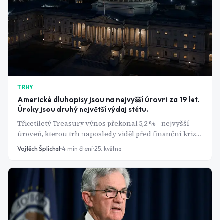
TRHY
Americké dluhopisy jsou na nejvyšší úrovni za 19 let.
Úroky jsou druhý největší výdaj státu.
Třicetiletý Treasury výnos překonal 5,2 % - nejvyšší
úroveň, kterou trh naposledy viděl před finanční krizí
v roce 2007. Za tím stojí tři věci zároveň: válka v Íránu,
Vojtěch Šplíchal
4
min čtení
25. května
která znovu roztočila inflaci, vládní deficit přesahující
bilion dolarů za pět měsíců a investoři, kteří přestali
věřit, že Washington situaci zvládne.