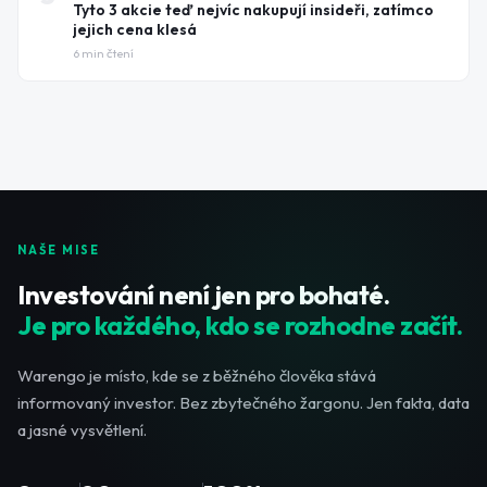
Tyto 3 akcie teď nejvíc nakupují insideři, zatímco
jejich cena klesá
6
min čtení
NAŠE MISE
Investování není jen pro bohaté.
Je pro každého, kdo se rozhodne začít.
Warengo je místo, kde se z běžného člověka stává
informovaný investor. Bez zbytečného žargonu. Jen fakta, data
a jasné vysvětlení.