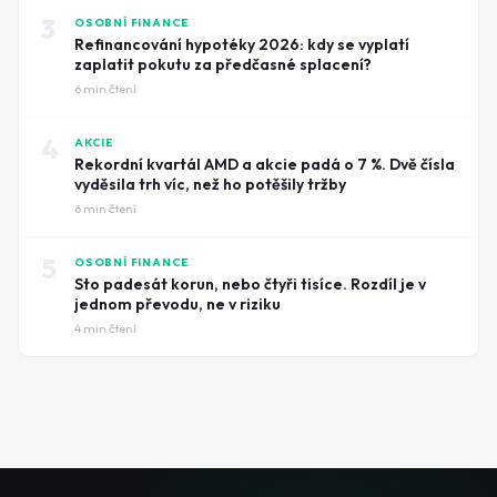
3
OSOBNÍ FINANCE
Refinancování hypotéky 2026: kdy se vyplatí
zaplatit pokutu za předčasné splacení?
6
min čtení
4
AKCIE
Rekordní kvartál AMD a akcie padá o 7 %. Dvě čísla
vyděsila trh víc, než ho potěšily tržby
6
min čtení
5
OSOBNÍ FINANCE
Sto padesát korun, nebo čtyři tisíce. Rozdíl je v
jednom převodu, ne v riziku
4
min čtení