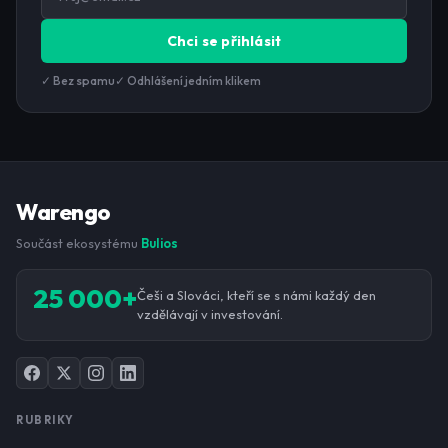
Chci se přihlásit
✓ Bez spamu
✓ Odhlášení jedním klikem
Warengo
Součást ekosystému
Bulios
25 000+
Češi a Slováci, kteří se s námi každý den
vzdělávají v investování.
RUBRIKY