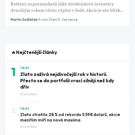
Řetězec supermarketů láká dividendové investory
dvacátým rokem růstu výplat v řadě. Akcie je ale blízko
ročního minima a otazníků přibývá.
Martin Sedláček
4
min čtení
2. července
🔥
Nejčtenější články
1
TRHY
Zlato zažívá nejdivočejší rok v historii.
Přesto se do portfolií vrací silněji než kdy
dřív
5
min čtení
2
TRHY
Zlato ztratilo 28 % od rekordu 5 598 dolarů, akcie
mezitím míří na nová maxima
6
min čtení