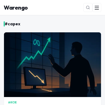
Warengo
#
capex
NOVÉ
AKCIE