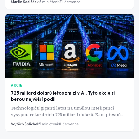
Martin Sedláček
5
min čtení
21. července
AKCIE
725 miliard dolarů letos zmizí v AI. Tyto akcie si
berou největší podíl
Technologičtí giganti letos na umělou inteligenci
vysypou rekordních 725 miliard dolarů. Kam přesně
peníze putují a kdo díky nim reálně bohatne?
Vojtěch Šplíchal
5
min čtení
8. července