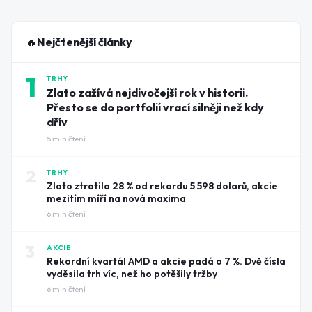
🔥
Nejčtenější články
1
TRHY
Zlato zažívá nejdivočejší rok v historii.
Přesto se do portfolií vrací silněji než kdy
dřív
5
min čtení
2
TRHY
Zlato ztratilo 28 % od rekordu 5 598 dolarů, akcie
mezitím míří na nová maxima
6
min čtení
3
AKCIE
Rekordní kvartál AMD a akcie padá o 7 %. Dvě čísla
vyděsila trh víc, než ho potěšily tržby
6
min čtení