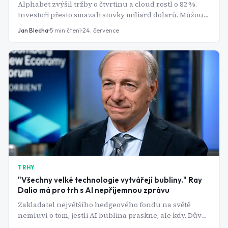
Alphabet zvýšil tržby o čtvrtinu a cloud rostl o 82 %.
Investoři přesto smazali stovky miliard dolarů. Můžou
za to výdaje, které začínají připomínat závody ve
Jan Blecha
5
min čtení
24. července
zbrojení.
TRHY
"Všechny velké technologie vytvářejí bubliny." Ray
Dalio má pro trh s AI nepříjemnou zprávu
Zakladatel největšího hedgeového fondu na světě
nemluví o tom, jestli AI bublina praskne, ale kdy. Důvod
přitom nemá nic společného s kvalitou technologie.