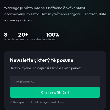
Warengo je místo, kde se z běžného člověka stává
informovaný investor. Bez zbytečného žargonu. Jen fakta, data
a jasné vysvětlení.
8
20+
100%
let na trhu
témat o investování
zdarma
Newsletter, který tě posune
Jednou týdně. To nejlepší z trhů a světa peněz.
Chci se přihlásit
✓ Bez spamu
✓ Odhlášení jedním klikem