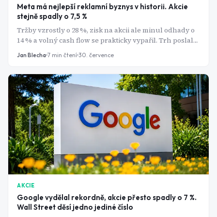
Meta má nejlepší reklamní byznys v historii. Akcie
stejně spadly o 7,5 %
Tržby vzrostly o 28 %, zisk na akcii ale minul odhady o
14 % a volný cash flow se prakticky vypařil. Trh poslal
akcie Meta dolů o víc než 7 %
Jan Blecha
7
min čtení
30. července
AKCIE
Google vydělal rekordně, akcie přesto spadly o 7 %.
Wall Street děsí jedno jediné číslo