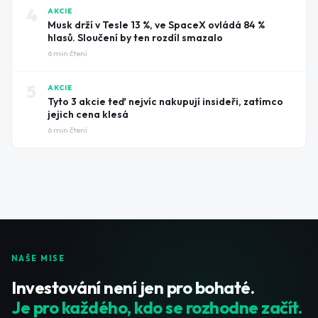
4
AKCIE
Musk drží v Tesle 13 %, ve SpaceX ovládá 84 %
hlasů. Sloučení by ten rozdíl smazalo
6
min čtení
5
AKCIE
Tyto 3 akcie teď nejvíc nakupují insideři, zatímco
jejich cena klesá
6
min čtení
NAŠE MISE
Investování není jen pro bohaté.
Je pro každého, kdo se rozhodne začít.