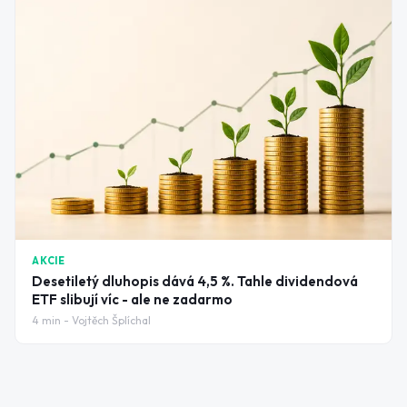
AKCIE
Desetiletý dluhopis dává 4,5 %. Tahle dividendová
ETF slibují víc - ale ne zadarmo
4
min -
Vojtěch Šplíchal