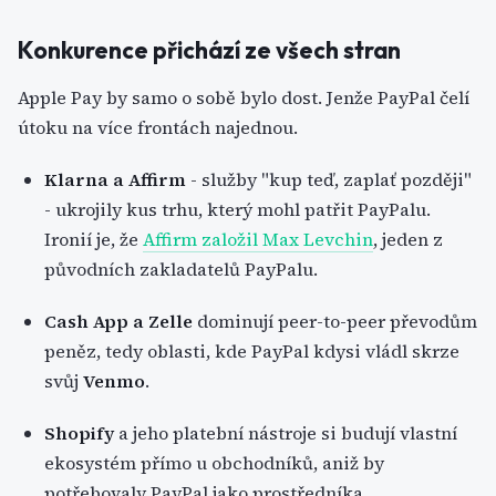
Konkurence přichází ze všech stran
Apple Pay by samo o sobě bylo dost. Jenže PayPal čelí
útoku na více frontách najednou.
Klarna a Affirm
- služby "kup teď, zaplať později"
- ukrojily kus trhu, který mohl patřit PayPalu.
Ironií je, že
Affirm založil Max Levchin
, jeden z
původních zakladatelů PayPalu.
Cash App a Zelle
dominují peer-to-peer převodům
peněz, tedy oblasti, kde PayPal kdysi vládl skrze
svůj
Venmo
.
Shopify
a jeho platební nástroje si budují vlastní
ekosystém přímo u obchodníků, aniž by
potřebovaly PayPal jako prostředníka.