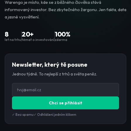
Warengo je místo, kde se z běžného člověka stává
informovaný investor. Bez zbytečného žargonu. Jen fakta, data
a jasné vysvětlení.
8
20+
100%
let na trhu
témat o investování
zdarma
Newsletter, který tě posune
Jednou týdně. To nejlepší z trhů a světa peněz.
Chci se přihlásit
✓ Bez spamu
✓ Odhlášení jedním klikem