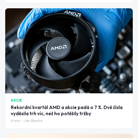
AKCIE
Rekordní kvartál AMD a akcie padá o 7 %. Dvě čísla
vyděsila trh víc, než ho potěšily tržby
6
min -
Jan Blecha