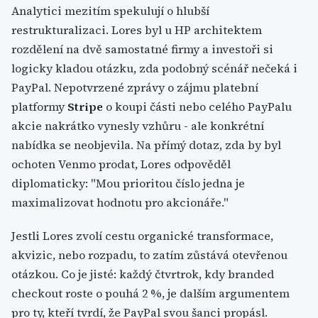
Analytici mezitím spekulují o hlubší
restrukturalizaci. Lores byl u HP architektem
rozdělení na dvě samostatné firmy a investoři si
logicky kladou otázku, zda podobný scénář nečeká i
PayPal. Nepotvrzené zprávy o zájmu platební
platformy
Stripe
o koupi části nebo celého PayPalu
akcie nakrátko vynesly vzhůru - ale konkrétní
nabídka se neobjevila. Na přímý dotaz, zda by byl
ochoten Venmo prodat, Lores odpověděl
diplomaticky: "Mou prioritou číslo jedna je
maximalizovat hodnotu pro akcionáře."
Jestli Lores zvolí cestu organické transformace,
akvizic, nebo rozpadu, to zatím zůstává otevřenou
otázkou. Co je jisté: každý čtvrtrok, kdy branded
checkout roste o pouhá 2 %, je dalším argumentem
pro ty, kteří tvrdí, že PayPal svou šanci propásl.