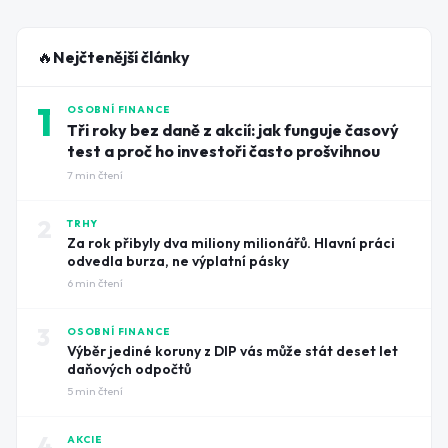
🔥
Nejčtenější články
1
OSOBNÍ FINANCE
Tři roky bez daně z akcií: jak funguje časový
test a proč ho investoři často prošvihnou
7
min čtení
2
TRHY
Za rok přibyly dva miliony milionářů. Hlavní práci
odvedla burza, ne výplatní pásky
6
min čtení
3
OSOBNÍ FINANCE
Výběr jediné koruny z DIP vás může stát deset let
daňových odpočtů
5
min čtení
4
AKCIE