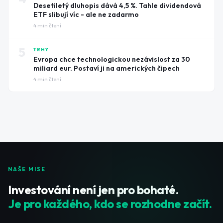
Desetiletý dluhopis dává 4,5 %. Tahle dividendová
ETF slibují víc - ale ne zadarmo
4
min čtení
5
TRHY
Evropa chce technologickou nezávislost za 30
miliard eur. Postaví ji na amerických čipech
4
min čtení
NAŠE MISE
Investování není jen pro bohaté.
Je pro každého, kdo se rozhodne začít.