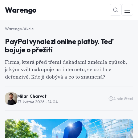
Warengo
Warengo
/
Akcie
PayPal vynalezl online platby. Teď
bojuje o přežití
Firma, která před třemi dekádami změnila způsob,
jakým svět nakupuje na internetu, se ocitla v
defenzivě. Kdo ji dobývá a co to znamená?
NOVÉ
Milan Charvat
4
min čtení
27. května 2026 - 14:04