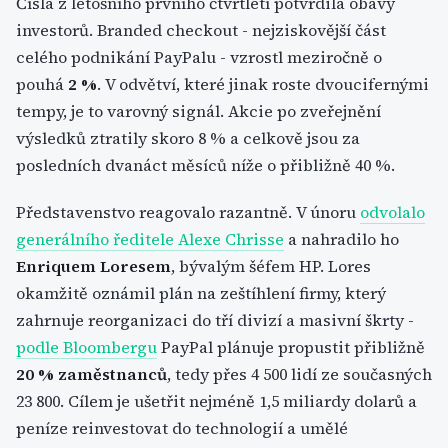
Čísla z letošního prvního čtvrtletí potvrdila obavy
investorů. Branded checkout - nejziskovější část
celého podnikání PayPalu - vzrostl meziročně o
pouhá
2 %
. V odvětví, které jinak roste dvoucifernými
tempy, je to varovný signál. Akcie po zveřejnění
výsledků ztratily skoro 8 % a celkově jsou za
posledních dvanáct měsíců níže o přibližně 40 %.
Představenstvo reagovalo razantně. V únoru
odvolalo
generálního ředitele Alexe Chrisse
a nahradilo ho
Enriquem Loresem
, bývalým šéfem HP. Lores
okamžitě oznámil plán na zeštíhlení firmy, který
zahrnuje reorganizaci do tří divizí a masivní škrty -
podle Bloombergu
PayPal plánuje propustit přibližně
20 % zaměstnanců
, tedy přes 4 500 lidí ze současných
23 800. Cílem je ušetřit nejméně 1,5 miliardy dolarů a
peníze reinvestovat do technologií a umělé