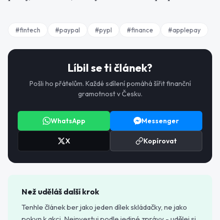
#
fintech
#
paypal
#
pypl
#
finance
#
applepay
Líbil se ti článek?
Pošli ho přátelům. Každé sdílení pomáhá šířit finanční
gramotnost v Česku.
WhatsApp
Messenger
X
Kopírovat
Než uděláš další krok
Tenhle článek ber jako jeden dílek skládačky, ne jako
pokyn k akci. Neinvestuj podle jediné zprávy - udělej si