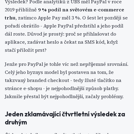
Výsledek? Podle analytiků z UBS měl PayPal v roce
2019 přibližně
9 % podíl na světovém e-commerce
trhu
, zatímco Apple Pay měl 3 %. O šest let později se
pořadí obrátilo - Apple PayPal předstihl a jeho podíl
dál roste. Důvod je prostý: proč se přihlašovat do
aplikace, zadávat heslo a čekat na SMS kód, když
stačí přiložit prst?
Jenže pro PayPal je tohle víc než nepříjemné srovnání.
Celý jeho byznys model byl postaven na tom, že
takzvaný branded checkout - tedy žluté tlačítko na
stránce e-shopu - je nejpohodlnější způsob platby.
Jakmile přestal být nejpohodlnější, začaly problémy.
Jeden zklamávající čtvrtletní výsledek za
druhým