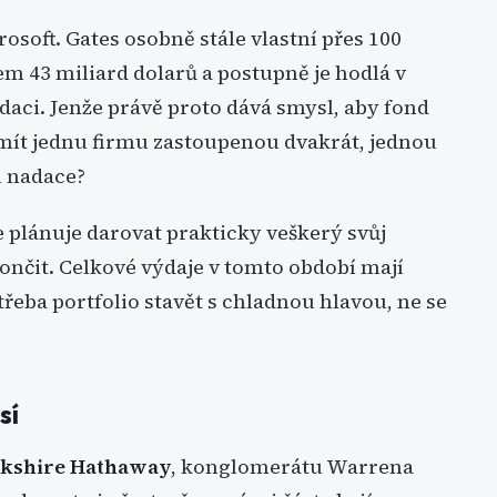
soft. Gates osobně stále vlastní přes 100
em 43 miliard dolarů a postupně je hodlá v
aci. Jenže právě proto dává smysl, aby fond
č mít jednu firmu zastoupenou dvakrát, jednou
u nadace?
e plánuje darovat prakticky veškerý svůj
ončit. Celkové výdaje v tomto období mají
třeba portfolio stavět s chladnou hlavou, ne se
sí
kshire Hathaway
, konglomerátu Warrena