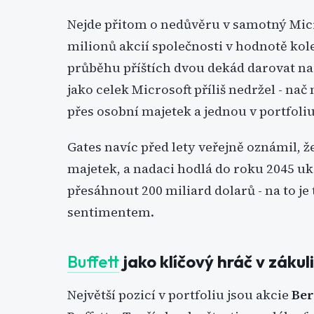
Nejde přitom o nedůvěru v samotný Micro
milionů akcií společnosti v hodnotě kol
průběhu příštích dvou dekád darovat nad
jako celek Microsoft příliš nedržel - na
přes osobní majetek a jednou v portfoli
Gates navíc před lety veřejně oznámil, ž
majetek, a nadaci hodlá do roku 2045 uk
přesáhnout 200 miliard dolarů - na to je 
sentimentem.
Buffett
jako klíčový hráč v zákuli
Největší pozicí v portfoliu jsou akcie
Ber