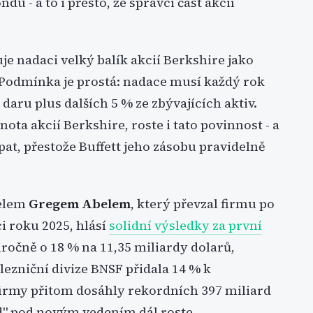
du - a to i přesto, že správci část akcií
je nadaci velký balík akcií Berkshire jako
 Podmínka je prostá: nadace musí každý rok
daru plus dalších 5 % ze zbývajících aktiv.
nota akcií Berkshire, roste i tato povinnost - a
pat, přestože Buffett jeho zásobu pravidelně
telem
Gregem Abelem
, který převzal firmu po
 roku 2025, hlásí
solidní výsledky za první
iročně o 18 % na 11,35 miliardy dolarů,
elezniční divize BNSF přidala 14 % k
irmy přitom dosáhly rekordních 397 miliard
ad" pod novým vedením dál roste.