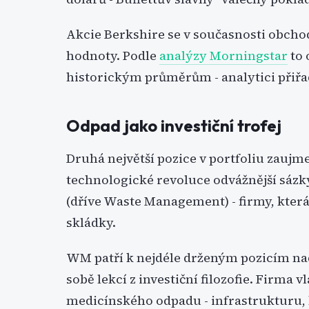
Akcie Berkshire se v současnosti obchod
hodnoty. Podle
analýzy Morningstar
to 
historickým průměrům - analytici přiřadi
Odpad jako investiční trofej
Druhá největší pozice v portfoliu zaujm
technologické revoluce odvážnější sázky
(dříve Waste Management) - firmy, kte
skládky.
WM patří k nejdéle drženým pozicím nada
sobě lekcí z investiční filozofie. Firma v
medicínského odpadu - infrastrukturu, k