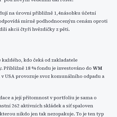
ují na úrovni přibližně 1,4násobku účetní
odpovídá mírně podhodnoceným cenám oproti
li akcii čtyři hvězdičky z pěti.
e každého, kdo čeká od zakladatele
. Přibližně 18 % fondu je investováno do
WM
rá v USA provozuje svoz komunálního odpadu a
ce a její přítomnost v portfoliu je sama o
lastní 262 aktivních skládek a síť spaloven
terou nikdo jen tak nezopakuje. To je ten typ