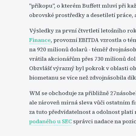
"příkopu", o kterém Buffett mluví při ka
obrovské prostředky a desetiletí práce, ab
Výsledky za první čtvrtletí letošního ro
Finance
, provozní EBITDA vzrostla o té
na 920 milionů dolarů - téměř dvojnáso
vrátila akcionářům přes 730 milionů do
Obzvlášť výrazný byl pokrok v oblasti o
biometanu se více než zdvojnásobila dí
WM se obchoduje za přibližně 27násobek
ale zároveň mírná sleva vůči ostatním 
za tuto předvídatelnost a odolnost platí 
podaného u SEC
správci nadace na pozic