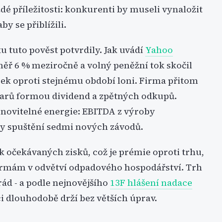
ždé příležitosti: konkurenti by museli vynaložit
y se přiblížili.
ku tuto pověst potvrdily. Jak uvádí
Yahoo
měř 6 % meziročně a volný peněžní tok skočil
bek oproti stejnému období loni. Firma přitom
larů formou dividend a zpětných odkupů.
bnovitelné energie: EBITDA z výroby
ky spuštění sedmi nových závodů.
 očekávaných zisků, což je prémie oproti trhu,
firmám v odvětví odpadového hospodářství. Trh
rád - a podle nejnovějšího
13F hlášení nadace
i dlouhodobě drží bez větších úprav.