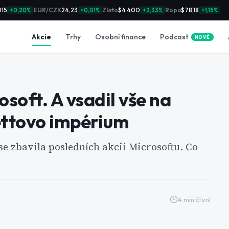
015
EUR/CZK
24,23
Zlato
$4 400
Ropa
$78,18
+0,20%
+0,01%
+2,33%
+1,15%
Podcast
Akcie
Trhy
Osobní finance
NOVÉ
osoft. A vsadil vše na
ettovo impérium
se zbavila posledních akcií Microsoftu. Co
4
min čtení