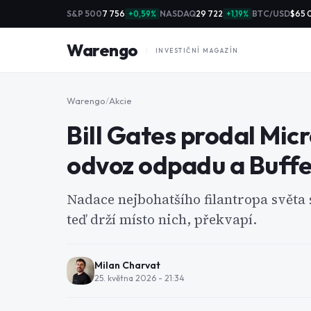
S&P 500
7 756
NASDAQ
29 722
BTC/USD
$65 
+0,59%
+1,19%
Warengo
INVESTIČNÍ MAGAZÍN
Warengo
/
Akcie
Bill Gates prodal Micr
odvoz odpadu a Buff
Nadace nejbohatšího filantropa světa 
teď drží místo nich, překvapí.
Milan Charvat
25. května 2026 - 21:34