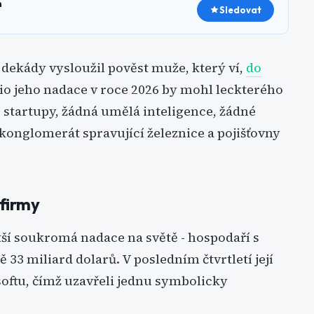
h
Sledovat
ři dekády vysloužil pověst muže, který ví,
do
lio jeho nadace v roce 2026 by mohl leckterého
 startupy, žádná umělá inteligence, žádné
konglomerát spravující železnice a pojišťovny
 firmy
tší soukromá nadace na světě - hospodaří s
33 miliard dolarů. V posledním čtvrtletí její
softu, čímž uzavřeli jednu symbolicky