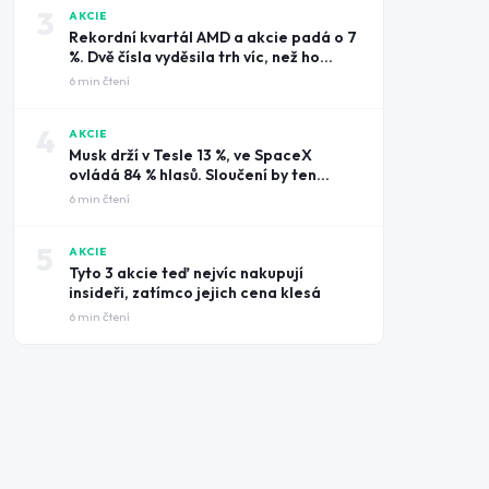
3
AKCIE
Rekordní kvartál AMD a akcie padá o 7
%. Dvě čísla vyděsila trh víc, než ho
potěšily tržby
6
min čtení
4
AKCIE
Musk drží v Tesle 13 %, ve SpaceX
ovládá 84 % hlasů. Sloučení by ten
rozdíl smazalo
6
min čtení
5
AKCIE
Tyto 3 akcie teď nejvíc nakupují
insideři, zatímco jejich cena klesá
6
min čtení