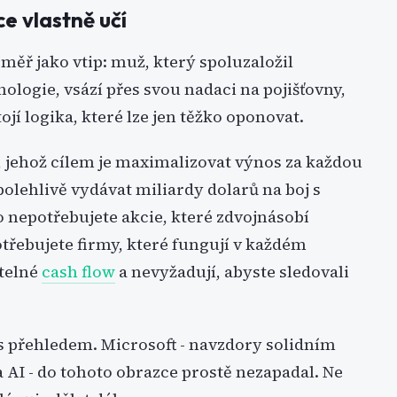
e vlastně učí
měř jako vtip: muž, který spoluzaložil
ologie, vsází přes svou nadaci na pojišťovny,
ojí logika, které lze jen těžko oponovat.
, jehož cílem je maximalizovat výnos za každou
spolehlivě vydávat miliardy dolarů na boj s
 nepotřebujete akcie, které zdvojnásobí
třebujete firmy, které fungují v každém
telné
cash flow
a nevyžadují, abyste sledovali
 přehledem. Microsoft - navzdory solidním
 AI - do tohoto obrazce prostě nezapadal. Ne