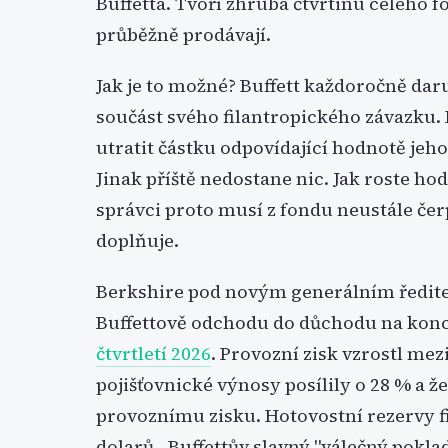
Buffetta. Tvoří zhruba čtvrtinu celého fon
průběžně prodávají.
Jak je to možné? Buffett každoročně daru
součást svého filantropického závazku.
utratit částku odpovídající hodnotě jeho 
Jinak příště nedostane nic. Jak roste hod
správci proto musí z fondu neustále čer
doplňuje.
Berkshire pod novým generálním ředi
Buffettově odchodu do důchodu na konci
čtvrtletí 2026
. Provozní zisk vzrostl mez
pojišťovnické výnosy posílily o 28 % a ž
provoznímu zisku. Hotovostní rezervy f
dolarů - Buffettův slavný "válečný pokl