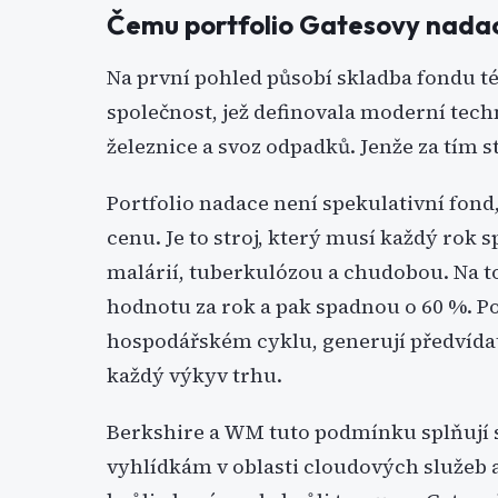
Čemu portfolio Gatesovy nadac
Na první pohled působí skladba fondu té
společnost, jež definovala moderní techn
železnice a svoz odpadků. Jenže za tím st
Portfolio nadace není spekulativní fond
cenu. Je to stroj, který musí každý rok 
malárií, tuberkulózou a chudobou. Na to
hodnotu za rok a pak spadnou o 60 %. Po
hospodářském cyklu, generují předvída
každý výkyv trhu.
Berkshire a WM tuto podmínku splňují s
vyhlídkám v oblasti cloudových služeb a