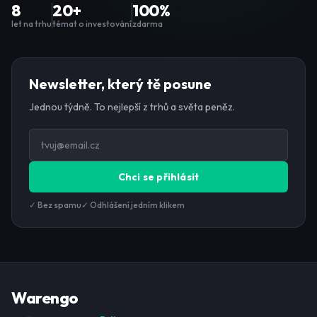
8
20+
100%
let na trhu
témat o investování
zdarma
Newsletter, který tě posune
Jednou týdně. To nejlepší z trhů a světa peněz.
Chci se přihlásit
✓ Bez spamu
✓ Odhlášení jedním klikem
Warengo