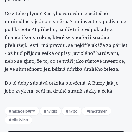
Co z toho plyne? Burryho varování je užitečné
minimálně v jednom směru. Nutí investory podívat se
pod kapotu AI příběhu, na účetní předpoklady a
finanční konstrukce, které se v euforii snadno
přehlížejí. Jestli má pravdu, se nejdřív ukáže za pár let
- až buď přijdou velké odpisy „uvízlého" hardwaru,
nebo se zjistí, že to, co se tváří jako růstové investice,
je ve skutečnosti jen běžná údržba drahého železa.
Do té doby zůstává otázka otevřená. A Burry, jak je
jeho zvykem, sedí na druhé straně sázky a čeká.
#
michaelburry
#
nvidia
#
nvda
#
jimcramer
#
aibublina