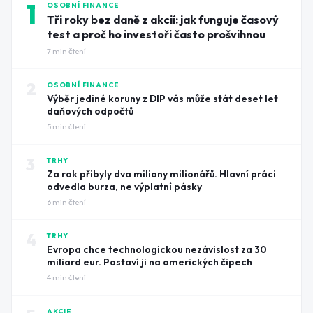
1
OSOBNÍ FINANCE
Tři roky bez daně z akcií: jak funguje časový
test a proč ho investoři často prošvihnou
7
min čtení
2
OSOBNÍ FINANCE
Výběr jediné koruny z DIP vás může stát deset let
daňových odpočtů
5
min čtení
3
TRHY
Za rok přibyly dva miliony milionářů. Hlavní práci
odvedla burza, ne výplatní pásky
6
min čtení
4
TRHY
Evropa chce technologickou nezávislost za 30
miliard eur. Postaví ji na amerických čipech
4
min čtení
AKCIE