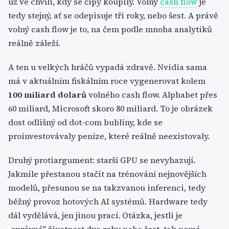
už ve chvíli, kdy se čipy koupily. Volný
cash flow
je
tedy stejný, ať se odepisuje tři roky, nebo šest. A právě
volný cash flow je to, na čem podle mnoha analytiků
reálně záleží.
A ten u velkých hráčů vypadá zdravě. Nvidia sama
má v aktuálním fiskálním roce vygenerovat kolem
100 miliard dolarů
volného cash flow. Alphabet přes
60 miliard, Microsoft skoro 80 miliard. To je obrázek
dost odlišný od dot-com bubliny, kde se
proinvestovávaly peníze, které reálně neexistovaly.
Druhý protiargument: starší GPU se nevyhazují.
Jakmile přestanou stačit na trénování nejnovějších
modelů, přesunou se na takzvanou inferenci, tedy
běžný provoz hotových AI systémů. Hardware tedy
dál vydělává, jen jinou prací. Otázka, jestli je