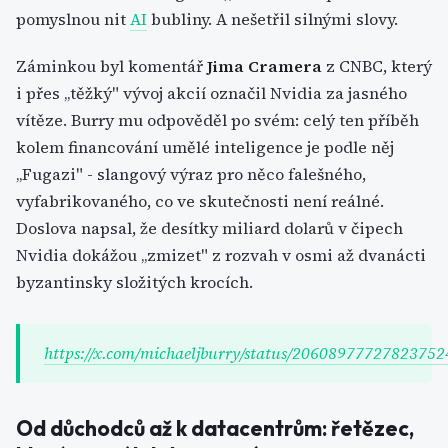
pomyslnou nit
AI
bubliny. A nešetřil silnými slovy.
Záminkou byl komentář
Jima Cramera
z CNBC, který
i přes „těžký" vývoj akcií označil Nvidia za jasného
vítěze. Burry mu odpověděl po svém: celý ten příběh
kolem financování umělé inteligence je podle něj
„Fugazi" - slangový výraz pro něco falešného,
vyfabrikovaného, co ve skutečnosti není reálné.
Doslova napsal, že desítky miliard dolarů v čipech
Nvidia dokážou „zmizet" z rozvah v osmi až dvanácti
byzantinsky složitých krocích.
https://x.com/michaeljburry/status/20608977727823752
Od důchodců až k datacentrům: řetězec,