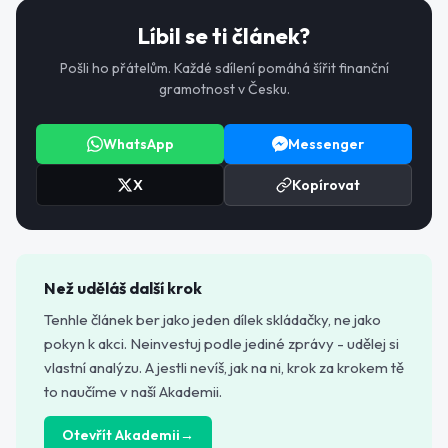
Líbil se ti článek?
Pošli ho přátelům. Každé sdílení pomáhá šířit finanční
gramotnost v Česku.
WhatsApp
Messenger
X
Kopírovat
Než uděláš další krok
Tenhle článek ber jako jeden dílek skládačky, ne jako
pokyn k akci. Neinvestuj podle jediné zprávy - udělej si
vlastní analýzu. A jestli nevíš, jak na ni, krok za krokem tě
to naučíme v naší Akademii.
Otevřít Akademii
→