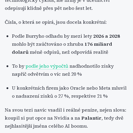
technologický cyklus, ale firmy je v účetnictví
odepisují klidně přes pět nebo šest let.
Čísla, o která se opírá, jsou docela konkrétní:
Podle Burryho odhadu by mezi lety
2026 a 2028
mohlo být zaúčtováno o zhruba
176 miliard
dolarů
méně odpisů, než odpovídá realitě
To by
podle jeho výpočtů
nadhodnotilo zisky
napříč odvětvím o víc než 20 %
U konkrétních firem jako Oracle nebo Meta mluvil
o nadsazení zisků o 27 %, respektive 21 %
Na svou tezi navíc vsadil i reálné peníze, nejen slova:
koupil si put opce na Nvidia a na
Palantir
, tedy dvě
nejhlasitější jména celého AI boomu.