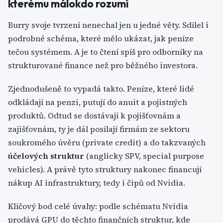
kterému málokdo rozumí
Burry svoje tvrzení nenechal jen u jedné věty. Sdílel i
podrobné schéma, které mělo ukázat, jak peníze
tečou systémem. A je to čtení spíš pro odborníky na
strukturované finance než pro běžného investora.
Zjednodušeně to vypadá takto. Peníze, které lidé
odkládají na penzi, putují do anuit a pojistných
produktů. Odtud se dostávají k pojišťovnám a
zajišťovnám, ty je dál posílají firmám ze sektoru
soukromého úvěru (private credit) a do takzvaných
účelových struktur
(anglicky SPV, special purpose
vehicles). A právě tyto struktury nakonec financují
nákup AI infrastruktury, tedy i čipů od Nvidia.
Klíčový bod celé úvahy: podle schématu Nvidia
prodává GPU do těchto finančních struktur, kde