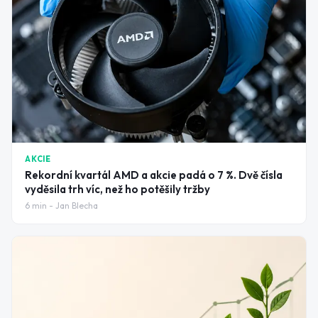
AKCIE
Rekordní kvartál AMD a akcie padá o 7 %. Dvě čísla
vyděsila trh víc, než ho potěšily tržby
6
min -
Jan Blecha