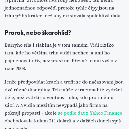
„správná" životnost dva roky nebo šest, tak nemá
jednoznačnou odpověď, protože tyhle čipy jsou na
trhu příliš krátce, než aby existovala spolehlivá data.
Prorok, nebo škarohlíd?
Burryho síla i slabina je v tom samém. Vidí riziko
tam, kde ho většina trhu vidět nechce, a umí ho
pojmenovat dřív, než praskne. Přesně to mu vyšlo v
roce 2008.
Jenže předpovídat krach a trefit se do načasování jsou
dvě různé disciplíny. Trh může v iracionalitě vydržet
déle, než vydrží solventnost toho, kdo proti němu
sází. A Nvidia mezitím nevypadá jako firma na
pokraji propasti - akcie
se podle dat z Yahoo Finance
obchodovala kolem 211 dolarů a v dalších dnech spíš
posilovala.