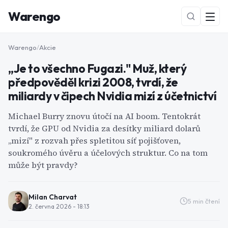
Warengo
Warengo
/
Akcie
„Je to všechno Fugazi." Muž, který
předpověděl krizi 2008, tvrdí, že
miliardy v čipech Nvidia mizí z účetnictví
Michael Burry znovu útočí na AI boom. Tentokrát
tvrdí, že GPU od Nvidia za desítky miliard dolarů
NOVÉ
„mizí" z rozvah přes spletitou síť pojišťoven,
soukromého úvěru a účelových struktur. Co na tom
může být pravdy?
Milan Charvat
5
min čtení
2. června 2026 - 18:13