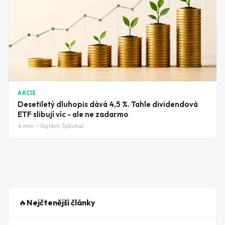
AKCIE
Desetiletý dluhopis dává 4,5 %. Tahle dividendová
ETF slibují víc - ale ne zadarmo
4
min -
Vojtěch Šplíchal
🔥
Nejčtenější články