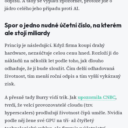
odpisů. A tady se vyplatí zpozornět, protože jde o
jádro celého jeho případu proti AI.
Spor o jedno nudné účetní číslo, na kterém
ale stojí miliardy
Princip je následující. Když firma koupí drahý
hardware, nezaúčtuje celou cenu hned. Rozloží ji do
nákladů na několik let podle toho, jak dlouho
odhaduje, že jí bude sloužit. Čím delší odhadovaná
životnost, tím menší roční odpis a tím vyšší vykázaný
zisk.
A přesně tady Burry vidí trik. Jak
upozornila CNBC
,
tvrdí, že velcí provozovatelé cloudu (tzv.
hyperscalers) prodlužují životnost čipů uměle. Nvidia
podle něj žene své GPU na tří- až čtyřletý