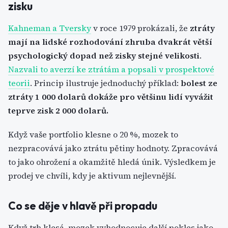
zisku
Kahneman a Tversky
v roce 1979 prokázali, že
ztráty
mají na lidské rozhodování zhruba dvakrát větší
psychologický dopad než zisky stejné velikosti
.
Nazvali to averzí ke ztrátám a popsali v prospektové
teorii
. Princip ilustruje jednoduchý příklad:
bolest ze
ztráty 1 000 dolarů dokáže pro většinu lidí vyvážit
teprve zisk 2 000 dolarů.
Když vaše portfolio klesne o 20 %, mozek to
nezpracovává jako ztrátu pětiny hodnoty. Zpracovává
to jako ohrožení a okamžitě hledá únik. Výsledkem je
prodej ve chvíli, kdy je aktivum nejlevnější.
Co se děje v hlavě při propadu
Když trh klesá, mozek vyhodnocuje další pokles jako