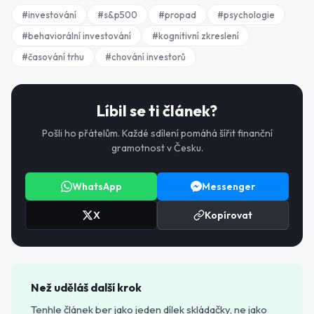
#
investování
#
s&p500
#
propad
#
psychologie
#
behaviorální investování
#
kognitivní zkreslení
#
časování trhu
#
chování investorů
Líbil se ti článek?
Pošli ho přátelům. Každé sdílení pomáhá šířit finanční
gramotnost v Česku.
WhatsApp
Messenger
X
Kopírovat
Než uděláš další krok
Tenhle článek ber jako jeden dílek skládačky, ne jako