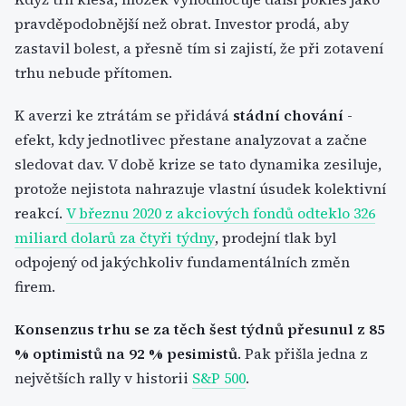
pravděpodobnější než obrat. Investor prodá, aby
zastavil bolest, a přesně tím si zajistí, že při zotavení
trhu nebude přítomen.
K averzi ke ztrátám se přidává
stádní chování
-
efekt, kdy jednotlivec přestane analyzovat a začne
sledovat dav. V době krize se tato dynamika zesiluje,
protože nejistota nahrazuje vlastní úsudek kolektivní
reakcí.
V březnu 2020 z akciových fondů odteklo 326
miliard dolarů za čtyři týdny
, prodejní tlak byl
odpojený od jakýchkoliv fundamentálních změn
firem.
Konsenzus trhu se za těch šest týdnů přesunul z 85
% optimistů na 92 % pesimistů
. Pak přišla jedna z
největších rally v historii
S&P 500
.