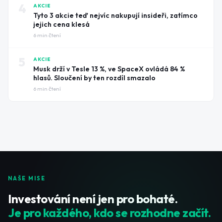
4
AKCIE
Tyto 3 akcie teď nejvíc nakupují insideři, zatímco
jejich cena klesá
6
min čtení
5
AKCIE
Musk drží v Tesle 13 %, ve SpaceX ovládá 84 %
hlasů. Sloučení by ten rozdíl smazalo
6
min čtení
NAŠE MISE
Investování není jen pro bohaté.
Je pro každého, kdo se rozhodne začít.