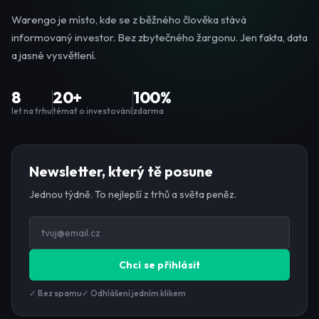
Warengo je místo, kde se z běžného člověka stává
informovaný investor. Bez zbytečného žargonu. Jen fakta, data
a jasné vysvětlení.
8
20+
100%
let na trhu
témat o investování
zdarma
Newsletter, který tě posune
Jednou týdně. To nejlepší z trhů a světa peněz.
Chci se přihlásit
✓ Bez spamu
✓ Odhlášení jedním klikem