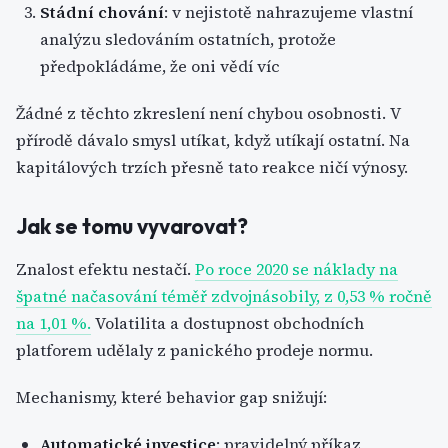
Stádní chování
: v nejistotě nahrazujeme vlastní
analýzu sledováním ostatních, protože
předpokládáme, že oni vědí víc
Žádné z těchto zkreslení není chybou osobnosti. V
přírodě dávalo smysl utíkat, když utíkají ostatní. Na
kapitálových trzích přesně tato reakce ničí výnosy.
Jak se tomu vyvarovat?
Znalost efektu nestačí.
Po roce 2020 se náklady na
špatné načasování téměř zdvojnásobily, z 0,53 % ročně
na 1,01 %.
Volatilita a dostupnost obchodních
platforem udělaly z panického prodeje normu.
Mechanismy, které behavior gap snižují:
Automatické investice
: pravidelný příkaz