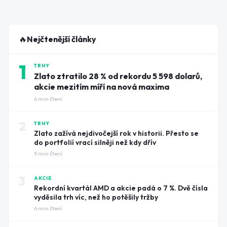
🔥
Nejčtenější články
1
TRHY
Zlato ztratilo 28 % od rekordu 5 598 dolarů,
akcie mezitím míří na nová maxima
6
min čtení
2
TRHY
Zlato zažívá nejdivočejší rok v historii. Přesto se
do portfolií vrací silněji než kdy dřív
5
min čtení
3
AKCIE
Rekordní kvartál AMD a akcie padá o 7 %. Dvě čísla
vyděsila trh víc, než ho potěšily tržby
6
min čtení