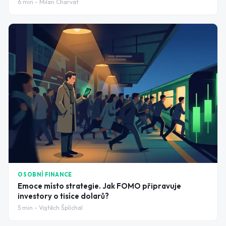
6
min -
Milan Charvat
OSOBNÍ FINANCE
Emoce místo strategie. Jak FOMO připravuje
investory o tisíce dolarů?
5
min -
Vojtěch Šplíchal