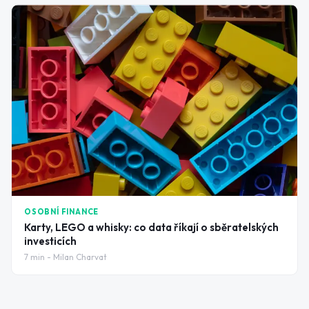
OSOBNÍ FINANCE
Karty, LEGO a whisky: co data říkají o sběratelských
investicích
7
min -
Milan Charvat