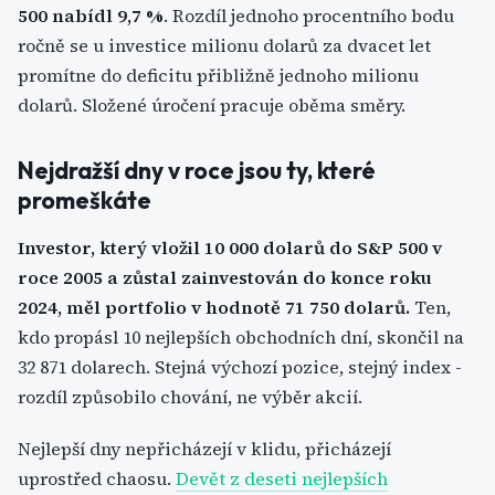
500 nabídl 9,7 %
. Rozdíl jednoho procentního bodu
ročně se u investice milionu dolarů za dvacet let
promítne do deficitu přibližně jednoho milionu
dolarů. Složené úročení pracuje oběma směry.
Nejdražší dny v roce jsou ty, které
promeškáte
Investor, který vložil 10 000 dolarů do S&P 500 v
roce 2005 a zůstal zainvestován do konce roku
2024, měl portfolio v hodnotě 71 750 dolarů.
Ten,
kdo propásl 10 nejlepších obchodních dní, skončil na
32 871 dolarech. Stejná výchozí pozice, stejný index -
rozdíl způsobilo chování, ne výběr akcií.
Nejlepší dny nepřicházejí v klidu, přicházejí
uprostřed chaosu.
Devět z deseti nejlepších