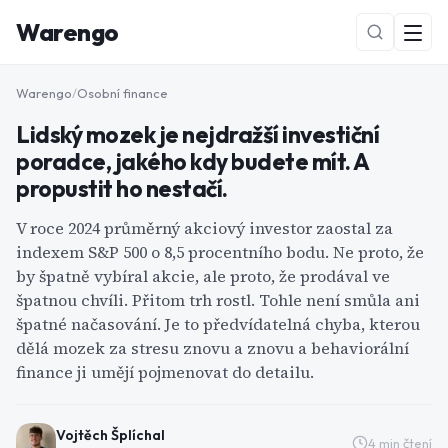
Warengo
Warengo
/
Osobní finance
Lidský mozek je nejdražší investiční
poradce, jakého kdy budete mít. A
propustit ho nestačí.
V roce 2024 průměrný akciový investor zaostal za
indexem S&P 500 o 8,5 procentního bodu. Ne proto, že
NOVÉ
by špatně vybíral akcie, ale proto, že prodával ve
špatnou chvíli. Přitom trh rostl. Tohle není smůla ani
špatné načasování. Je to předvídatelná chyba, kterou
dělá mozek za stresu znovu a znovu a behaviorální
finance ji umějí pojmenovat do detailu.
Vojtěch Šplíchal
4
min čtení