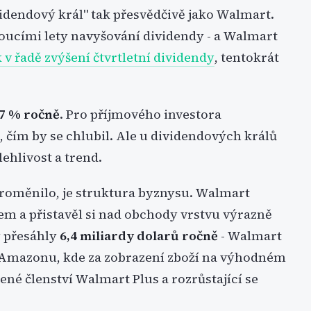
videndový král" tak přesvědčivě jako Walmart.
jdoucími lety navyšování dividendy - a Walmart
k v řadě zvýšení čtvrtletní dividendy
, tentokrát
,7 % ročně
. Pro příjmového investora
, čím by se chlubil. Ale u dividendových králů
lehlivost a trend.
proměnilo, je struktura byznysu. Walmart
em a přistavěl si nad obchody vrstvu výrazně
y přesáhly
6,4 miliardy dolarů ročně
- Walmart
 Amazonu, kde za zobrazení zboží na výhodném
ené členství Walmart Plus a rozrůstající se