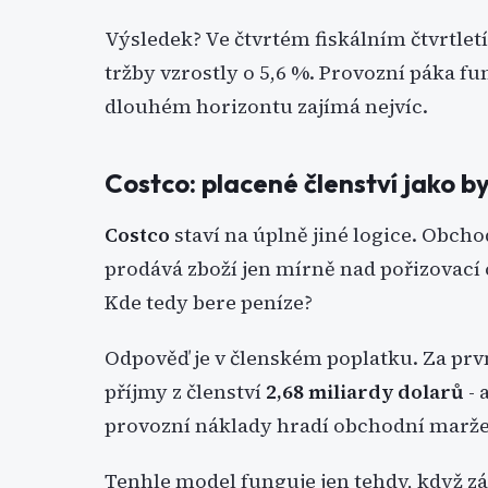
Výsledek? Ve čtvrtém fiskálním čtvrtlet
tržby vzrostly o 5,6 %. Provozní páka fun
dlouhém horizontu zajímá nejvíc.
Costco: placené členství jako 
Costco
staví na úplně jiné logice. Obch
prodává zboží jen mírně nad pořizovací 
Kde tedy bere peníze?
Odpověď je v členském poplatku. Za prv
příjmy z členství
2,68 miliardy dolarů
- 
provozní náklady hradí obchodní marže
Tenhle model funguje jen tehdy, když zá