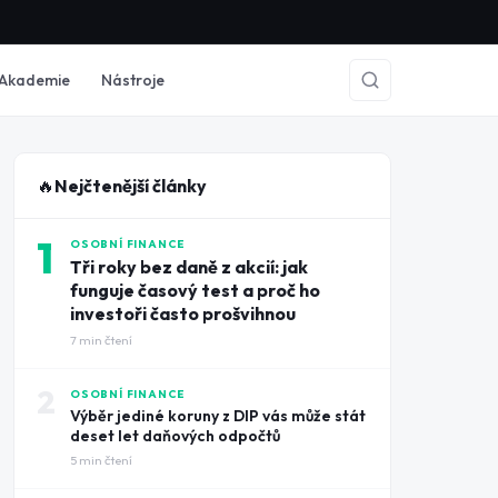
Akademie
Nástroje
🔥
Nejčtenější články
1
OSOBNÍ FINANCE
Tři roky bez daně z akcií: jak
funguje časový test a proč ho
investoři často prošvihnou
7
min čtení
2
OSOBNÍ FINANCE
Výběr jediné koruny z DIP vás může stát
deset let daňových odpočtů
5
min čtení