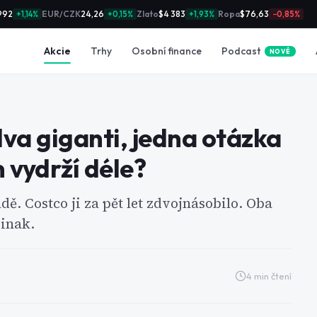
992
EUR/CZK
24,26
Zlato
$4 383
Ropa
$76,63
+1,14%
+0,15%
+1,93%
−0,85%
Podcast
Akcie
Trhy
Osobní finance
NOVÉ
va giganti, jedna otázka
 vydrží déle?
ě. Costco ji za pět let zdvojnásobilo. Oba
jinak.
4
min čtení