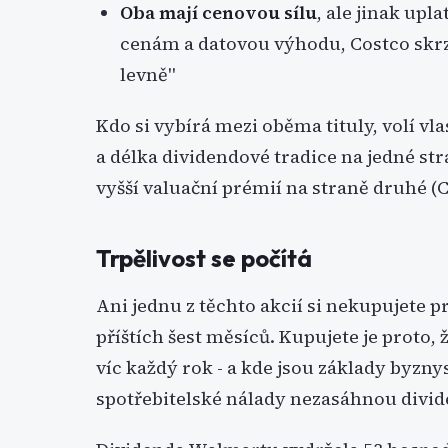
Oba mají cenovou sílu
, ale jinak upl
cenám a datovou výhodu, Costco skrze
levně"
Kdo si vybírá mezi oběma tituly, volí vl
a délka dividendové tradice na jedné str
vyšší valuační prémií na straně druhé (C
Trpělivost se počítá
Ani jednu z těchto akcií si nekupujete p
příštích šest měsíců. Kupujete je proto, 
víc každý rok - a kde jsou základy byzny
spotřebitelské nálady nezasáhnou divi