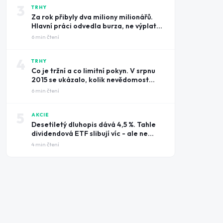
3
TRHY
Za rok přibyly dva miliony milionářů.
Hlavní práci odvedla burza, ne výplatní
pásky
6
min čtení
4
TRHY
Co je tržní a co limitní pokyn. V srpnu
2015 se ukázalo, kolik nevědomost
může stát
6
min čtení
5
AKCIE
Desetiletý dluhopis dává 4,5 %. Tahle
dividendová ETF slibují víc - ale ne
zadarmo
4
min čtení