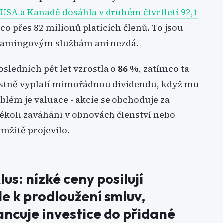
 USA a Kanadě dosáhla v druhém čtvrtletí 92,1
co přes 82 milionů platících členů. To jsou
treamingovým službám ani nezdá.
osledních pět let vzrostla o
86 %
, zatímco ta
tostně vyplatí mimořádnou dividendu, když mu
blém je valuace - akcie se obchoduje za
ékoli zaváhání v obnovách členství nebo
mžitě projevilo.
us: nízké ceny posilují
ede k prodloužení smluv,
ancuje investice do přidané