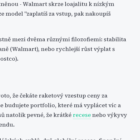
atněnou - Walmart skrze loajalitu k nízkým
 model "zaplatíš za vstup, pak nakoupíš
astně mezi dvěma různými filozofiemi: stabilita
aně (Walmart), nebo rychlejší růst výplat s
ostco).
roto, že čekáte raketový vzestup ceny za
že budujete portfolio, které má vyplácet víc a
sů natolik pevné, že krátké
recese
nebo výkyvy
dendu.