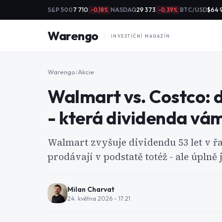
S&P 500
7 710
NASDAQ
29 373
BTC/USD
$64 
−0,18%
−0,39%
Warengo
INVESTIČNÍ MAGAZÍN
Warengo
/
Akcie
Walmart vs. Costco: d
- která dividenda vám
Walmart zvyšuje dividendu 53 let v řad
prodávají v podstatě totéž - ale úplně 
Milan Charvat
24. května 2026 - 17:21