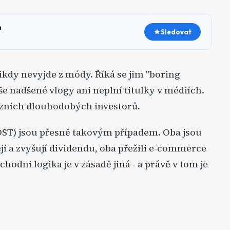
h
Sledovat
nikdy nevyjde z módy. Říká se jim "boring
še nadšené vlogy ani neplní titulky v médiích.
iózních dlouhodobých investorů.
ST) jsou přesně takovým případem. Oba jsou
ejí a zvyšují dividendu, oba přežili e-commerce
bchodní logika je v zásadě jiná - a právě v tom je