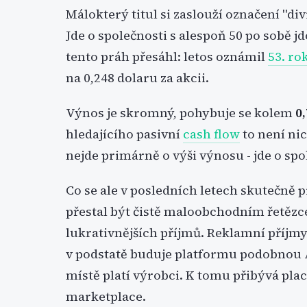
Málokterý titul si zaslouží označení "di
Jde o společnosti s alespoň 50 po sobě 
tento práh přesáhl: letos oznámil
53. ro
na 0,248 dolaru za akcii.
Výnos je skromný, pohybuje se kolem
0
hledajícího pasivní
cash flow
to není nic
nejde primárně o výši výnosu - jde o spo
Co se ale v posledních letech skutečně 
přestal být čistě maloobchodním řetězc
lukrativnějších příjmů. Reklamní příjm
v podstatě buduje platformu podobnou
místě platí výrobci. K tomu přibývá plac
marketplace.