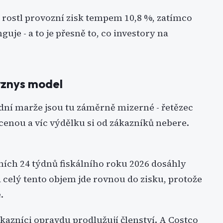
í rostl provozní zisk tempem 10,8 %, zatímco
guje - a to je přesně to, co investory na
byznys model
odní marže jsou tu záměrně mizerné - řetězec
cenou a víc výdělku si od zákazníků nebere.
ních 24 týdnů fiskálního roku 2026 dosáhly
a celý tento objem jde rovnou do zisku, protože
.
kazníci opravdu prodlužují členství. A Costco