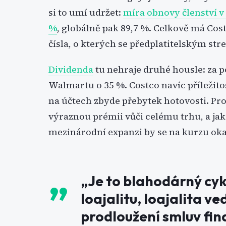
si to umí udržet:
míra obnovy členství v
%
, globálně pak 89,7 %. Celkově má Cost
čísla, o kterých se předplatitelským s
Dividenda
tu nehraje druhé housle: za p
Walmartu o 35 %. Costco navíc příleži
na účtech zbyde přebytek hotovosti. Pro
výraznou prémii vůči celému trhu, a jak
mezinárodní expanzi by se na kurzu oka
„Je to blahodárný cykl
loajalitu, loajalita v
prodloužení smluv fin