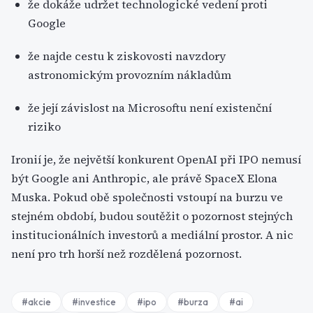
že dokáže udržet technologické vedení proti
Google
že najde cestu k ziskovosti navzdory
astronomickým provozním nákladům
že její závislost na Microsoftu není existenční
riziko
Ironií je, že největší konkurent OpenAI při IPO nemusí
být Google ani Anthropic, ale právě SpaceX Elona
Muska. Pokud obě společnosti vstoupí na burzu ve
stejném období, budou soutěžit o pozornost stejných
institucionálních investorů a mediální prostor. A nic
není pro trh horší než rozdělená pozornost.
#
akcie
#
investice
#
ipo
#
burza
#
ai