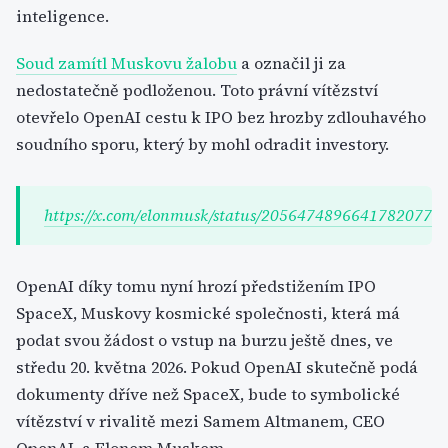
inteligence.
Soud zamítl Muskovu žalobu
a označil ji za
nedostatečně podloženou. Toto právní vítězství
otevřelo OpenAI cestu k IPO bez hrozby zdlouhavého
soudního sporu, který by mohl odradit investory.
https://x.com/elonmusk/status/2056474896641782077
OpenAI díky tomu nyní hrozí předstižením IPO
SpaceX, Muskovy kosmické společnosti, která má
podat svou žádost o vstup na burzu ještě dnes, ve
středu 20. května 2026. Pokud OpenAI skutečně podá
dokumenty dříve než SpaceX, bude to symbolické
vítězství v rivalitě mezi Samem Altmanem, CEO