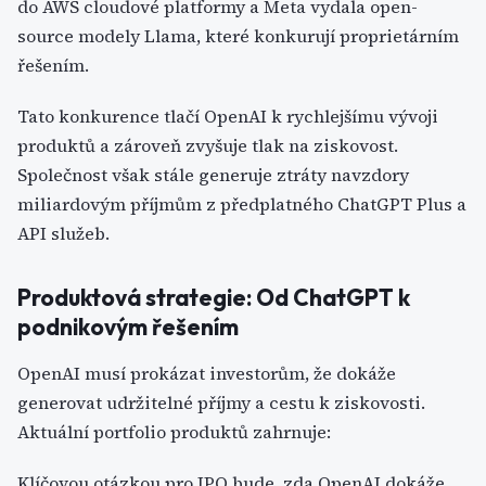
do AWS cloudové platformy a Meta vydala open-
source modely Llama, které konkurují proprietárním
řešením.
Tato konkurence tlačí OpenAI k rychlejšímu vývoji
produktů a zároveň zvyšuje tlak na ziskovost.
Společnost však stále generuje ztráty navzdory
miliardovým příjmům z předplatného ChatGPT Plus a
API služeb.
Produktová strategie: Od ChatGPT k
podnikovým řešením
OpenAI musí prokázat investorům, že dokáže
generovat udržitelné příjmy a cestu k ziskovosti.
Aktuální portfolio produktů zahrnuje:
Klíčovou otázkou pro IPO bude, zda OpenAI dokáže