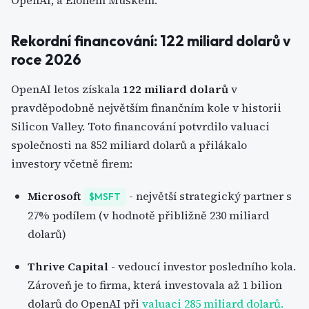
OpenAI, a Elonem Muskem.
Rekordní financování: 122 miliard dolarů v
roce 2026
OpenAI letos získala
122 miliard dolarů
v
pravděpodobně největším finančním kole v historii
Silicon Valley. Toto financování potvrdilo valuaci
společnosti na 852 miliard dolarů a přilákalo
investory včetně firem:
Microsoft
- největší strategický partner s
$MSFT
27% podílem (v hodnotě přibližně 230 miliard
dolarů)
Thrive Capital
- vedoucí investor posledního kola.
Zároveň je to firma, která investovala až 1 bilion
dolarů do OpenAI při
valuaci 285 miliard dolarů.