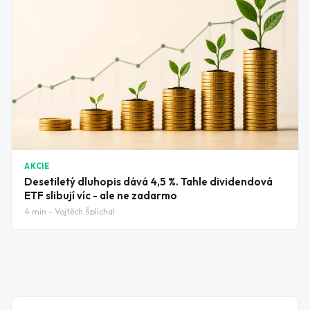
AKCIE
Desetiletý dluhopis dává 4,5 %. Tahle dividendová
ETF slibují víc - ale ne zadarmo
4
min -
Vojtěch Šplíchal