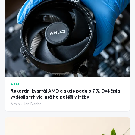
AKCIE
Rekordní kvartál AMD a akcie padá o 7 %. Dvě čísla
vyděsila trh víc, než ho potěšily tržby
6
min -
Jan Blecha