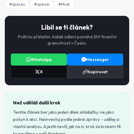
#
spacex
#
openai
#
Musk
Líbil se ti článek?
Pošli ho přátelům. Každé sdílení pomáhá šířit finanční
gramotnost v Česku.
WhatsApp
Messenger
X
Kopírovat
Než uděláš další krok
Tenhle článek ber jako jeden dílek skládačky, ne jako
pokyn k akci. Neinvestuj podle jediné zprávy - udělej si
vlastní analýzu. A jestli nevíš, jak na ni, krok za krokem tě
to naučíme v naší Akademii.