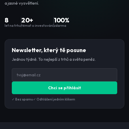
a jasné vysvětlení.
8
20+
100%
let na trhu
témat o investování
zdarma
Newsletter, který tě posune
Jednou týdně. To nejlepší z trhů a světa peněz.
Chci se přihlásit
✓ Bez spamu
✓ Odhlášení jedním klikem