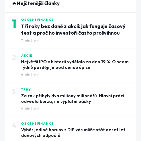
🔥
Nejčtenější články
1
OSOBNÍ FINANCE
Tři roky bez daně z akcií: jak funguje časový
test a proč ho investoři často prošvihnou
7
min čtení
2
AKCIE
Největší IPO v historii vydělalo za den 19 %. O sedm
týdnů později je pod cenou úpisu
4
min čtení
3
TRHY
Za rok přibyly dva miliony milionářů. Hlavní práci
odvedla burza, ne výplatní pásky
6
min čtení
4
OSOBNÍ FINANCE
Výběr jediné koruny z DIP vás může stát deset let
daňových odpočtů