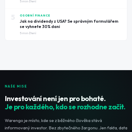
5
min čtení
5
OSOBNÍ FINANCE
Jak na dividendy z USA? Se správným formulářem
se vyhnete 30% dani
5
min čtení
NAŠE MISE
Investování není jen pro bohaté.
Je pro každého, kdo se rozhodne začít.
Warengo je místo, kde se z běžného člověka stává
informovaný investor. Bez zbytečného žargonu. Jen fakta, data