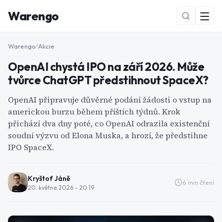
Warengo
Warengo
/
Akcie
OpenAI chystá IPO na září 2026. Může
tvůrce ChatGPT předstihnout SpaceX?
OpenAI připravuje důvěrné podání žádosti o vstup na
americkou burzu během příštích týdnů. Krok
přichází dva dny poté, co OpenAI odrazila existenční
NOVÉ
soudní výzvu od Elona Muska, a hrozí, že předstihne
IPO SpaceX.
Kryštof Jáně
6
min čtení
20. května 2026 - 20:19