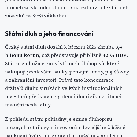
úrocích ze státního dluhu a rozložit držitele státních
závazků na širší základnu.
Státní dluh a jeho financování
Český státní dluh dosáhl k březnu 2026 zhruba
3,4
bilionu korun
, což představuje přibližně
42 % HDP
.
Stát se zadlužuje emisí státních dluhopisů, které
nakupují především banky, penzijní fondy, pojišťovny
a zahraniční investoři. Právě tato koncentrace
držitelů dluhu v rukách velkých institucionálních
investorů představuje potenciální riziko v situaci
finanční nestability.
Z pohledu státní pokladny je emise dluhopisů
určených retailovým investorům levnější než běžné
bankovní úvěry, ale zpravidla dražší než prodej na