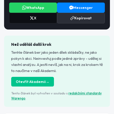
WhatsApp
Messenger
X
Kopírovat
Než uděláš další krok
Tenhle článek ber jako jeden dílek skládačky, ne jako
pokyn k akci. Neinvestuj podle jediné zprávy - udělej si
vlastní analýzu. A jestli nevíš, jak na ni, krok za krokem tě
to naučíme v naší Akademii.
Otevřít Akademii
→
Tento článek byl vytvořen v souladu s
redakčními standardy
Warengo
.