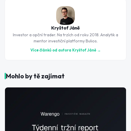
Kryštof Jáně
Investor a opční trader. Na trzích od roku 2018. Analytik a
mentor investiční platformy Bulios.
Více článků od autora
Kryštof Jáně
→
Mohlo by tě zajímat