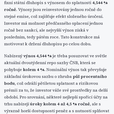
fixní státní dluhopis s výnosem do splatnosti
4,544 %
ročně
. Výnosy jsou reinvestovány jednou ročně do
stejné emise, což zajišťuje efekt složeného úročení.
Investor má možnost předčasného splacení jednou
ročně bez sankcí, ale nejvyšší výnos získá v
posledním, tedy pátém roce. Tato konstrukce má
motivovat k držení dluhopisu po celou dobu.
Nabízený
výnos 4,544 %
je třeba posuzovat ve světle
aktuální dvoutýdenní repo sazby ČNB, která se
pohybuje
kolem 4 %.
Nominální výnos tak převyšuje
základní úrokovou sazbu o zhruba
půl procentního
bodu
, což odráží pětiletou splatnost a rizikovou
prémii za to, že investor váže své prostředky na delší
období. Pro srovnání, některé nejlepší spořicí účty na
trhu nabízejí
úroky kolem 4 až 4,5 % ročně
, ale s
výrazně horší dostupností peněz a s nutností splňovat