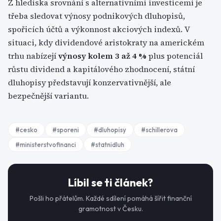
Z hlediska srovnání s alternativními investicemi je
třeba sledovat výnosy podnikových dluhopisů,
spořicích účtů a výkonnost akciových indexů. V
situaci, kdy dividendové aristokraty na americkém
trhu nabízejí
výnosy kolem 3 až 4 %
plus potenciál
růstu dividend a kapitálového zhodnocení, státní
dluhopisy představují konzervativnější, ale
bezpečnější variantu.
#
cesko
#
sporeni
#
dluhopisy
#
schillerova
#
ministerstvofinanci
#
statnidluh
Líbil se ti článek?
Pošli ho přátelům. Každé sdílení pomáhá šířit finanční
gramotnost v Česku.