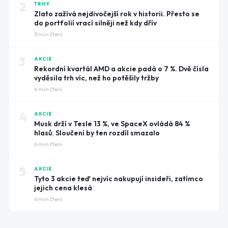
2
TRHY
Zlato zažívá nejdivočejší rok v historii. Přesto se
do portfolií vrací silněji než kdy dřív
5
min čtení
3
AKCIE
Rekordní kvartál AMD a akcie padá o 7 %. Dvě čísla
vyděsila trh víc, než ho potěšily tržby
6
min čtení
4
AKCIE
Musk drží v Tesle 13 %, ve SpaceX ovládá 84 %
hlasů. Sloučení by ten rozdíl smazalo
6
min čtení
5
AKCIE
Tyto 3 akcie teď nejvíc nakupují insideři, zatímco
jejich cena klesá
6
min čtení