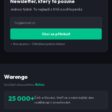
Newsletter, který tě posune
Jednou týdně. To nejlepší z trhů a světa peněz.
Chci se přihlásit
✓ Bez spamu
✓ Odhlášení jedním klikem
Warengo
Součást ekosystému
Bulios
25 000+
Češi a Slováci, kteří se s námi každý den
vzdělávají v investování.