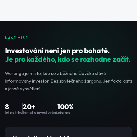
NAŠE MISE
Investování není jen pro bohaté.
Je pro každého, kdo se rozhodne začít.
Warengo je místo, kde se z běžného člověka stává
informovaný investor. Bez zbytečného žargonu. Jen fakta, data
a jasné vysvětlení.
8
20+
100%
let na trhu
témat o investování
zdarma