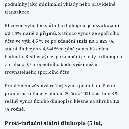
podmínky jako minimální vklady nebo pravidelné
transakcce.
Klíčovou výhodou státního dluhopisu je
osvobození
od 15% daně z příjmů
. Zatímco výnos ze spořicího
účtu ve výši 4,5 % se po zdanění
sníží na 3,825 %
,
státní dluhopis s 4,544 % si plně ponechá celou
hodnotu. Reálný výnos po zdanění je tedy u dluhopisu
zhruba o 0,7 procentního bodu
vyšší
než u
srovnatelného spořicího účtu.
Problémem zůstává reálný výnos po inflaci. Pokud
průměrná inflace v období 2026 až 2031 dosáhne 3 %,
reálný výnos fixního dluhopisu klesne na zhruba
1,5
% ročně
.
Proti-inflační státní dluhopis (5 let,