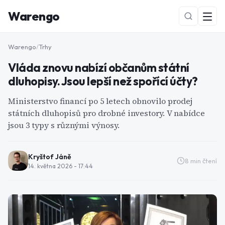
Warengo
Warengo
/
Trhy
Vláda znovu nabízí občanům státní
dluhopisy. Jsou lepší než spořící účty?
Ministerstvo financí po 5 letech obnovilo prodej
státních dluhopisů pro drobné investory. V nabídce
jsou 3 typy s různými výnosy.
NOVÉ
Kryštof Jáně
8
min čtení
14. května 2026 - 17:44