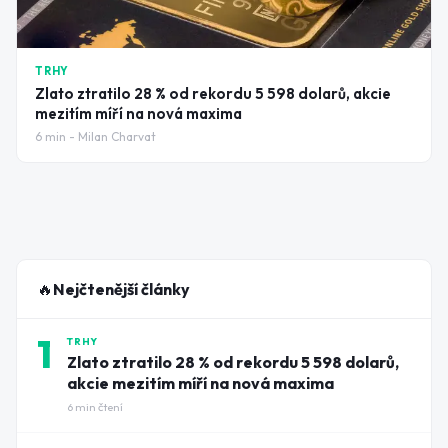
TRHY
Zlato ztratilo 28 % od rekordu 5 598 dolarů, akcie
mezitím míří na nová maxima
6
min -
Milan Charvat
🔥
Nejčtenější články
1
TRHY
Zlato ztratilo 28 % od rekordu 5 598 dolarů,
akcie mezitím míří na nová maxima
6
min čtení