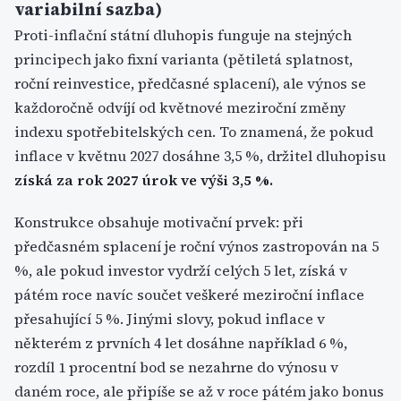
variabilní sazba)
Proti-inflační státní dluhopis funguje na stejných
principech jako fixní varianta (pětiletá splatnost,
roční reinvestice, předčasné splacení), ale výnos se
každoročně odvíjí od květnové meziroční změny
indexu spotřebitelských cen. To znamená, že pokud
inflace v květnu 2027 dosáhne 3,5 %, držitel dluhopisu
získá za rok 2027 úrok ve výši 3,5 %.
Konstrukce obsahuje motivační prvek: při
předčasném splacení je roční výnos zastropován na 5
%, ale pokud investor vydrží celých 5 let, získá v
pátém roce navíc součet veškeré meziroční inflace
přesahující 5 %. Jinými slovy, pokud inflace v
některém z prvních 4 let dosáhne například 6 %,
rozdíl 1 procentní bod se nezahrne do výnosu v
daném roce, ale připíše se až v roce pátém jako bonus