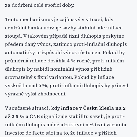
za dodržení celé spořící doby.
Tento mechanismus je zajímavý v situaci, kdy
centrální banka udržuje sazby stabilní, ale inflace
stoupá. V takovém případě fixní dluhopis poskytne
předem daný výnos, zatímco proti-inflační dluhopis
automaticky přizpůsobí výnos růstu cen. Pokud by
průměrná inflace dosáhla 4 % ročně, proti-inflační
dluhopis by nabídl nominální výnos přibližně
srovnatelný s fixní variantou. Pokud by inflace
vyskočila nad 5 %, proti-inflační dluhopis by přinesl
výrazně vyšší zhodnocení.
V současné situaci, kdy
inflace v Česku klesla na 2
až 2,5 %
a ČNB signalizuje stabilitu sazeb, je proti-
inflační dluhopis méně atraktivní než fixní varianta.
Investor de facto sází na to, že inflace v příštích