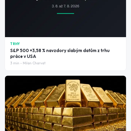
TRHY
S&P 500 +3,58 % navzdory slabým datům z trhu
práce v USA
3
min -
Milan Charvat