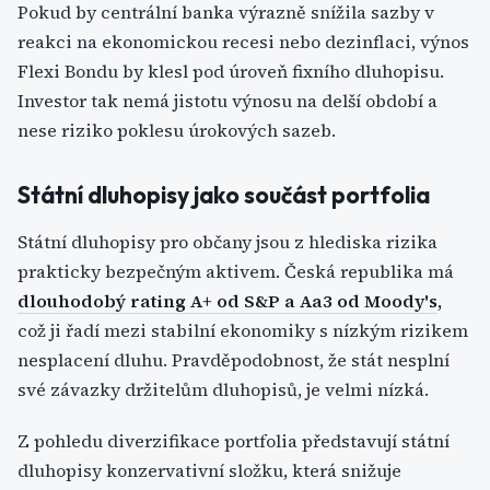
Pokud by centrální banka výrazně snížila sazby v
reakci na ekonomickou recesi nebo dezinflaci, výnos
Flexi Bondu by klesl pod úroveň fixního dluhopisu.
Investor tak nemá jistotu výnosu na delší období a
nese riziko poklesu úrokových sazeb.
Státní dluhopisy jako součást portfolia
Státní dluhopisy pro občany jsou z hlediska rizika
prakticky bezpečným aktivem. Česká republika má
dlouhodobý rating A+ od S&P a Aa3 od Moody's
,
což ji řadí mezi stabilní ekonomiky s nízkým rizikem
nesplacení dluhu. Pravděpodobnost, že stát nesplní
své závazky držitelům dluhopisů, je velmi nízká.
Z pohledu diverzifikace portfolia představují státní
dluhopisy konzervativní složku, která snižuje