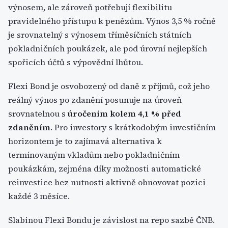
výnosem, ale zároveň potřebují flexibilitu
pravidelného přístupu k penězům. Výnos 3,5 % ročně
je srovnatelný s výnosem tříměsíčních státních
pokladničních poukázek, ale pod úrovní nejlepších
spořicích účtů s výpovědní lhůtou.
Flexi Bond je osvobozený od daně z příjmů, což jeho
reálný výnos po zdanění posunuje na úroveň
srovnatelnou s
úročením kolem 4,1 % před
zdaněním
. Pro investory s krátkodobým investičním
horizontem je to zajímavá alternativa k
termínovaným vkladům nebo pokladničním
poukázkám, zejména díky možnosti automatické
reinvestice bez nutnosti aktivně obnovovat pozici
každé 3 měsíce.
Slabinou Flexi Bondu je závislost na repo sazbě ČNB.