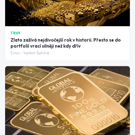
TRHY
Zlato zažívá nejdivočejší rok v historii. Přesto se do
portfolií vrací silněji než kdy dřív
5
min -
Vojtěch Šplíchal