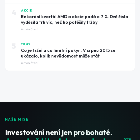
4
AKCIE
Rekordní kvartál AMD a akcie padá o 7 %. Dvě čísla
vyděsila trh víc, než ho potěšily tržby
6
min čtení
5
TRHY
Co je tržní a co limitní pokyn. V srpnu 2015 se
ukázalo, kolik nevědomost může stát
6
min čtení
NAŠE MISE
Investování není jen pro bohaté.