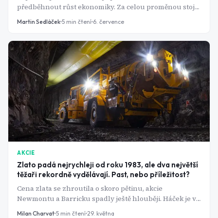
předběhnout růst ekonomiky. Za celou proměnou stojí
jediný kov - a jeho největší těžaři na tom mohou
Martin Sedláček
5
min čtení
6. července
pořádně vydělat.
AKCIE
Zlato padá nejrychleji od roku 1983, ale dva největší
těžaři rekordně vydělávají. Past, nebo příležitost?
Cena zlata se zhroutila o skoro pětinu, akcie
Newmontu a Barricku spadly ještě hlouběji. Háček je v
tom, že obě firmy zrovna zveřejnily nejlepší čísla za
Milan Charvat
5
min čtení
29. května