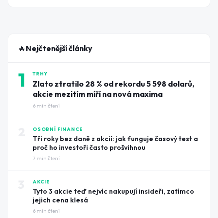
poslední roky. Co s tím?
🔥
Nejčtenější články
1
TRHY
Zlato ztratilo 28 % od rekordu 5 598 dolarů,
akcie mezitím míří na nová maxima
6
min čtení
2
OSOBNÍ FINANCE
Tři roky bez daně z akcií: jak funguje časový test a
proč ho investoři často prošvihnou
7
min čtení
3
AKCIE
Tyto 3 akcie teď nejvíc nakupují insideři, zatímco
jejich cena klesá
6
min čtení