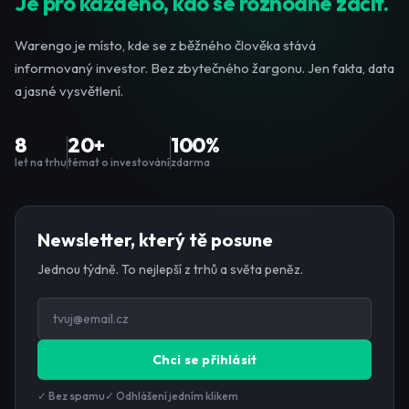
Je pro každého, kdo se rozhodne začít.
Warengo je místo, kde se z běžného člověka stává
informovaný investor. Bez zbytečného žargonu. Jen fakta, data
a jasné vysvětlení.
8
20+
100%
let na trhu
témat o investování
zdarma
Newsletter, který tě posune
Jednou týdně. To nejlepší z trhů a světa peněz.
Chci se přihlásit
✓ Bez spamu
✓ Odhlášení jedním klikem