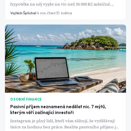
hypotéka na něj vyjde na víc než 36 000 Kč měsíčně.
Jenže průměrný čistý výnos z pronájmu v Praze se
Vojtěch Šplíchal
4
min čtení
31. května
pohybuje kolem 3 %. ETF kopírující S&P 500 přitom
historicky vynáší přes 10 % ročně - bez nájemníků,
oprav a výpadků obsazenosti. Tak proč Češi stále sází
na cihly?
OSOBNÍ FINANCE
Pasivní příjem neznamená nedělat nic. 7 mýtů,
kterým věří začínající investoři
Instagram je plný lidí, kteří vám slibují, že vydělávají
tisíce za hodinu bez práce. Realita pasivního příjmu je