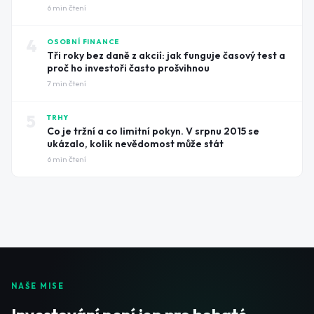
6
min čtení
4
OSOBNÍ FINANCE
Tři roky bez daně z akcií: jak funguje časový test a
proč ho investoři často prošvihnou
7
min čtení
5
TRHY
Co je tržní a co limitní pokyn. V srpnu 2015 se
ukázalo, kolik nevědomost může stát
6
min čtení
NAŠE MISE