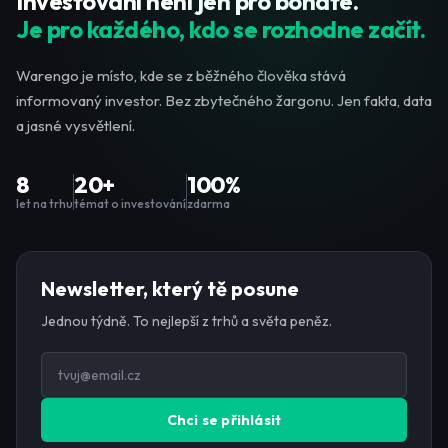
Investování není jen pro bohaté.
Je pro každého, kdo se rozhodne začít.
Warengo je místo, kde se z běžného člověka stává
informovaný investor. Bez zbytečného žargonu. Jen fakta, data
a jasné vysvětlení.
8
20+
100%
let na trhu
témat o investování
zdarma
Newsletter, který tě posune
Jednou týdně. To nejlepší z trhů a světa peněz.
Chci se přihlásit