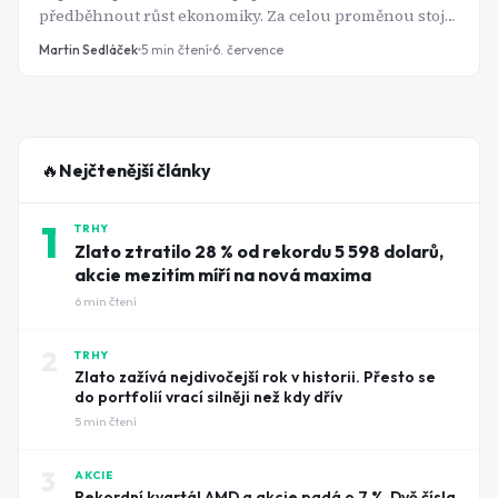
předběhnout růst ekonomiky. Za celou proměnou stojí
jediný kov - a jeho největší těžaři na tom mohou
Martin Sedláček
5
min čtení
6. července
pořádně vydělat.
🔥
Nejčtenější články
1
TRHY
Zlato ztratilo 28 % od rekordu 5 598 dolarů,
akcie mezitím míří na nová maxima
6
min čtení
2
TRHY
Zlato zažívá nejdivočejší rok v historii. Přesto se
do portfolií vrací silněji než kdy dřív
5
min čtení
3
AKCIE
Rekordní kvartál AMD a akcie padá o 7 %. Dvě čísla