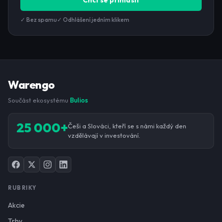
Chci se přihlásit
✓ Bez spamu
✓ Odhlášení jedním klikem
Warengo
Součást ekosystému
Bulios
25 000+
Češi a Slováci, kteří se s námi každý den
vzdělávají v investování.
RUBRIKY
Akcie
Trhy