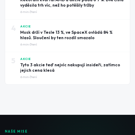
vyděsila trh víc, než ho potěšily tržby
6
min čtení
4
AKCIE
Musk drží v Tesle 13 %, ve SpaceX ovládá 84 %
hlasů. Sloučení by ten rozdíl smazalo
6
min čtení
5
AKCIE
Tyto 3 akcie teď nejvíc nakupují insideři, zatímco
jejich cena klesá
6
min čtení
NAŠE MISE