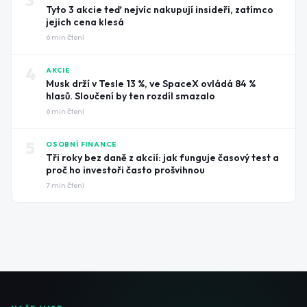
3
Tyto 3 akcie teď nejvíc nakupují insideři, zatímco
jejich cena klesá
6
min čtení
4
AKCIE
Musk drží v Tesle 13 %, ve SpaceX ovládá 84 %
hlasů. Sloučení by ten rozdíl smazalo
6
min čtení
5
OSOBNÍ FINANCE
Tři roky bez daně z akcií: jak funguje časový test a
proč ho investoři často prošvihnou
7
min čtení