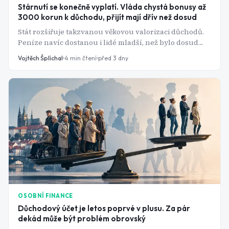
Stárnutí se konečně vyplatí. Vláda chystá bonusy až
3000 korun k důchodu, přijít mají dřív než dosud
Stát rozšiřuje takzvanou věkovou valorizaci důchodů.
Peníze navíc dostanou i lidé mladší, než bylo dosud
potřeba, a někteří senioři navíc dostanou zpět peníze z
Vojtěch Šplíchal
4
min čtení
před 3 dny
penzijka.
OSOBNÍ FINANCE
Důchodový účet je letos poprvé v plusu. Za pár
dekád může být problém obrovský