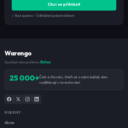
Chci se přihlásit
✓ Bez spamu
✓ Odhlášení jedním klikem
Warengo
Součást ekosystému
Bulios
25 000+
Češi a Slováci, kteří se s námi každý den
vzdělávají v investování.
RUBRIKY
Akcie