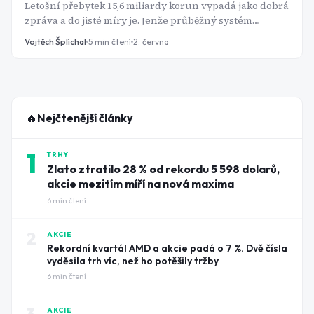
Letošní přebytek 15,6 miliardy korun vypadá jako dobrá
zpráva a do jisté míry je. Jenže průběžný systém
funguje jen tehdy, když má dost pracujících na
Vojtěch Šplíchal
5
min čtení
2. června
každého důchodce. V Česku se rodí rekordně méně dětí
a do důchodu odcházejí silné generace. To je
kombinace, která se nevyřeší sama od sebe.
🔥
Nejčtenější články
1
TRHY
Zlato ztratilo 28 % od rekordu 5 598 dolarů,
akcie mezitím míří na nová maxima
6
min čtení
2
AKCIE
Rekordní kvartál AMD a akcie padá o 7 %. Dvě čísla
vyděsila trh víc, než ho potěšily tržby
6
min čtení
AKCIE