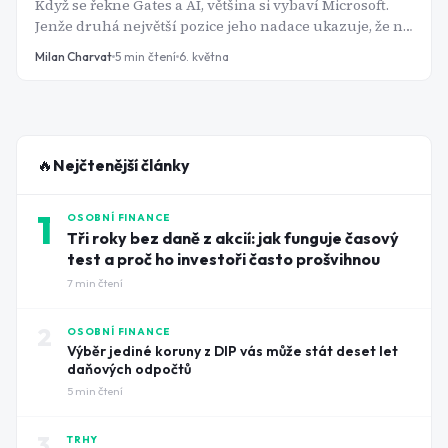
Když se řekne Gates a AI, většina si vybaví Microsoft.
Jenže druhá největší pozice jeho nadace ukazuje, že na
umělé inteligenci se dá vydělat i přes žluté bagry.
Milan Charvat
5
min čtení
6. května
🔥
Nejčtenější články
1
OSOBNÍ FINANCE
Tři roky bez daně z akcií: jak funguje časový
test a proč ho investoři často prošvihnou
7
min čtení
2
OSOBNÍ FINANCE
Výběr jediné koruny z DIP vás může stát deset let
daňových odpočtů
5
min čtení
3
TRHY