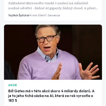
Zakladatel Microsoftu vsadil v nadaci na zdánlivě
nudné odvětví - žádné AI giganty, žádný cloud. A přesto
jedno z jeho klíčových holdings tiše přepsal svůj příběh
Vojtěch Šplíchal
4
min čtení
1. července
díky umělé inteligenci.
AKCIE
Bill Gates má v této akcii skoro 4 miliardy dolarů. A
je to jeho tichá sázka na AI, která za rok vyrostla o
183 %