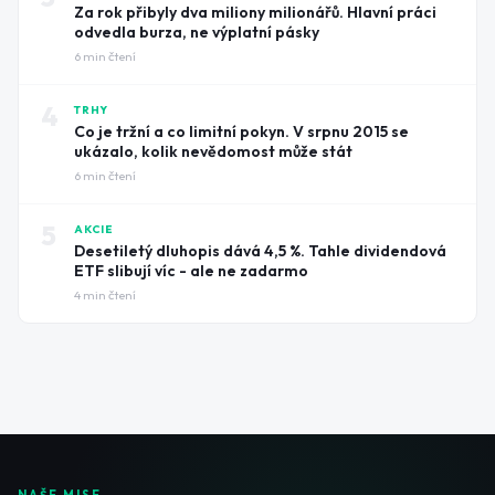
Za rok přibyly dva miliony milionářů. Hlavní práci
odvedla burza, ne výplatní pásky
6
min čtení
4
TRHY
Co je tržní a co limitní pokyn. V srpnu 2015 se
ukázalo, kolik nevědomost může stát
6
min čtení
5
AKCIE
Desetiletý dluhopis dává 4,5 %. Tahle dividendová
ETF slibují víc - ale ne zadarmo
4
min čtení
NAŠE MISE