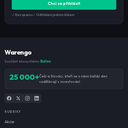
Chci se přihlásit
✓ Bez spamu
✓ Odhlášení jedním klikem
Warengo
Součást ekosystému
Bulios
25 000+
Češi a Slováci, kteří se s námi každý den
vzdělávají v investování.
RUBRIKY
Akcie