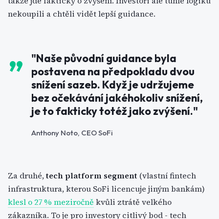
takže jde fakticky o zvýšení. Investoři ale tuhle logiku
nekoupili a chtěli vidět lepší guidance.
"Naše původní guidance byla
postavena na předpokladu dvou
snížení sazeb. Když je udržujeme
bez očekávání jakéhokoliv snížení,
je to fakticky totéž jako zvýšení."
Anthony Noto, CEO SoFi
Za druhé,
tech platform segment
(vlastní fintech
infrastruktura, kterou SoFi licencuje jiným bankám)
klesl o 27 % meziročně
kvůli ztrátě velkého
zákazníka. To je pro investory citlivý bod - tech