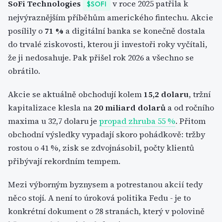
SoFi Technologies
v roce 2025 patřila k
$SOFI
nejvýraznějším příběhům amerického fintechu. Akcie
posílily o
71 %
a digitální banka se konečně dostala
do trvalé ziskovosti, kterou ji investoři roky vyčítali,
že ji nedosahuje. Pak přišel rok 2026 a všechno se
obrátilo.
Akcie se aktuálně obchodují kolem
15,2 dolaru
, tržní
kapitalizace klesla na
20 miliard dolarů
a od ročního
maxima u 32,7 dolaru je
propad zhruba 55 %
. Přitom
obchodní výsledky vypadají skoro pohádkově: tržby
rostou o 41 %, zisk se zdvojnásobil, počty klientů
přibývají rekordním tempem.
Mezi výborným byznysem a potrestanou akcií tedy
něco stojí. A není to úroková politika Fedu - je to
konkrétní dokument o 28 stranách, který v polovině