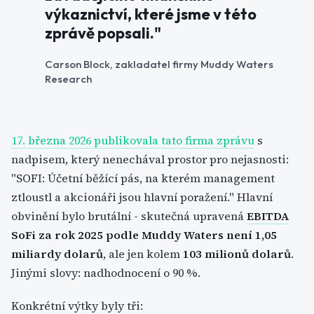
výkaznictví, které jsme v této
zprávě popsali."
Carson Block, zakladatel firmy Muddy Waters
Research
17. března 2026 publikovala tato firma zprávu
s
nadpisem, který nenechával prostor pro nejasnosti:
"SOFI: Účetní běžící pás, na kterém management
ztloustl a akcionáři jsou hlavní poražení." Hlavní
obvinění bylo brutální - skutečná upravená
EBITDA
SoFi za rok 2025 podle Muddy Waters není 1,05
miliardy dolarů
, ale jen kolem
103 milionů dolarů
.
Jinými slovy: nadhodnocení o 90 %.
Konkrétní výtky byly tři: