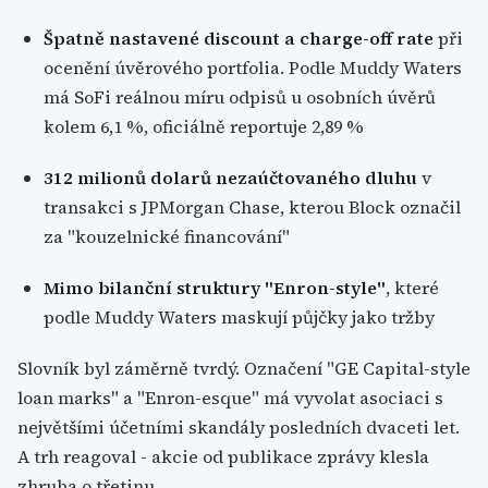
Špatně nastavené discount a charge-off rate
při
ocenění úvěrového portfolia. Podle Muddy Waters
má SoFi reálnou míru odpisů u osobních úvěrů
kolem 6,1 %, oficiálně reportuje 2,89 %
312 milionů dolarů nezaúčtovaného dluhu
v
transakci s JPMorgan Chase, kterou Block označil
za "kouzelnické financování"
Mimo bilanční struktury "Enron-style"
, které
podle Muddy Waters maskují půjčky jako tržby
Slovník byl záměrně tvrdý. Označení "GE Capital-style
loan marks" a "Enron-esque" má vyvolat asociaci s
největšími účetními skandály posledních dvaceti let.
A trh reagoval - akcie od publikace zprávy klesla
zhruba o třetinu.