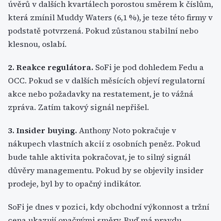
úvěrů v dalších kvartálech porostou směrem k číslům,
která zmínil Muddy Waters (6,1 %), je teze této firmy v
podstatě potvrzená. Pokud zůstanou stabilní nebo
klesnou, oslabí.
2. Reakce regulátora.
SoFi je pod dohledem Fedu a
OCC. Pokud se v dalších měsících objeví regulatorní
akce nebo požadavky na restatement, je to vážná
zpráva. Zatím takový signál nepřišel.
3. Insider buying.
Anthony Noto pokračuje v
nákupech vlastních akcií z osobních peněz. Pokud
bude tahle aktivita pokračovat, je to silný signál
důvěry managementu. Pokud by se objevily insider
prodeje, byl by to opačný indikátor.
SoFi je dnes v pozici, kdy obchodní výkonnost a tržní
cena ukazují opačnými směry. Buď má pravdu