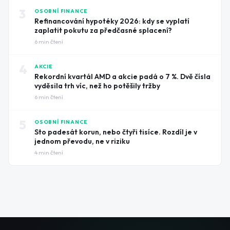
3
OSOBNÍ FINANCE
Refinancování hypotéky 2026: kdy se vyplatí
zaplatit pokutu za předčasné splacení?
6
min čtení
4
AKCIE
Rekordní kvartál AMD a akcie padá o 7 %. Dvě čísla
vyděsila trh víc, než ho potěšily tržby
6
min čtení
5
OSOBNÍ FINANCE
Sto padesát korun, nebo čtyři tisíce. Rozdíl je v
jednom převodu, ne v riziku
4
min čtení