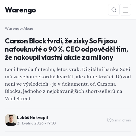
Warengo
Warengo
/
Akcie
Carson Block tvrdí, že zisky SoFi jsou
nafouknuté o 90 %. CEO odpověděl tím,
že nakoupil vlastní akcie za miliony
Loni hvězda fintechu, letos vrak. Digitální banka SoFi
má za sebou rekordní kvartál, ale akcie krvácí. Důvod
NOVÉ
není ve výsledcích - je v dokumentu od Carsona
Blocka, jednoho z nejobávanějších short-sellerů na
Wall Street.
Lukáš Nekvapil
6
min čtení
21. května 2026 - 19:50