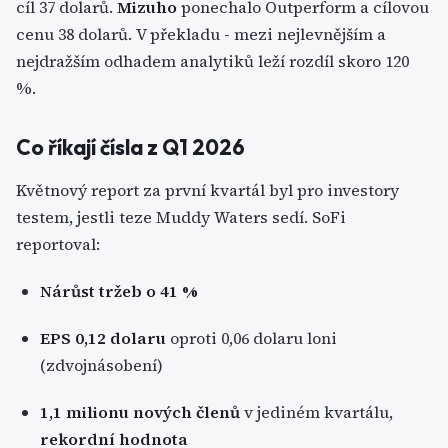
cíl 37 dolarů.
Mizuho
ponechalo Outperform a cílovou
cenu 38 dolarů. V překladu - mezi nejlevnějším a
nejdražším odhadem analytiků leží rozdíl skoro 120
%.
Co říkají čísla z Q1 2026
Květnový report za první kvartál byl pro investory
testem, jestli teze Muddy Waters sedí. SoFi
reportoval:
Nárůst tržeb o 41 %
EPS 0,12 dolaru
oproti 0,06 dolaru loni
(zdvojnásobení)
1,1 milionu nových členů
v jediném kvartálu,
rekordní hodnota