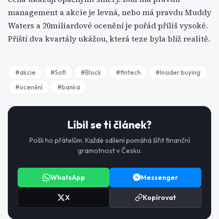
management a akcie je levná, nebo má pravdu Muddy
Waters a 20miliardové ocenění je pořád příliš vysoké.
Příští dva kvartály ukážou, která teze byla blíž realitě.
#
akcie
#
Sofi
#
Block
#
fintech
#
Insider buying
#
ocenění
#
banka
Líbil se ti článek?
Pošli ho přátelům. Každé sdílení pomáhá šířit finanční
gramotnost v Česku.
WhatsApp
Messenger
X
Kopírovat