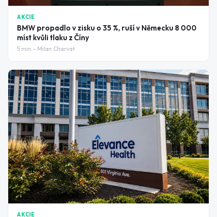
AKCIE
BMW propadlo v zisku o 35 %, ruší v Německu 8 000
míst kvůli tlaku z Číny
5
min -
Milan Charvat
AKCIE