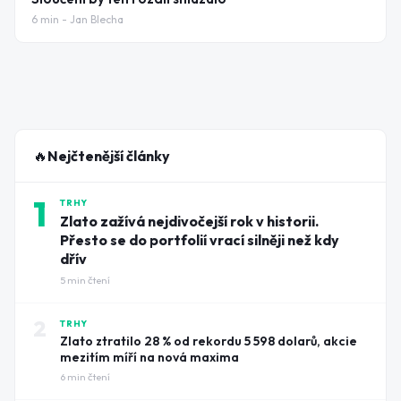
6
min -
Jan Blecha
🔥
Nejčtenější články
1
TRHY
Zlato zažívá nejdivočejší rok v historii.
Přesto se do portfolií vrací silněji než kdy
dřív
5
min čtení
2
TRHY
Zlato ztratilo 28 % od rekordu 5 598 dolarů, akcie
mezitím míří na nová maxima
6
min čtení