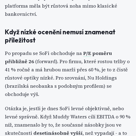
platforma měla být růstová noha mimo klasické
bankovnictví.
Když nízké ocenění nemusí znamenat
příležitost
Po propadu se SoFi obchoduje na
P/E
poměru
přibližně 26
(forward). Pro firmu, které rostou tržby o
41 % ročně a má hrubou marži přes 60 %, je to z čistě
růstové optiky nízké. Pro srovnání, Nu Holdings
(brazilská neobanka s podobným profilem) se
obchoduje výš.
Otázka je, jestli je dnes SoFi levné objektivně, nebo
levné správně. Když Muddy Waters cílí EBITDA o 90 %
níž, znamenalo by to, že současné násobky jsou ve
skutečnosti
desetinásobně vyšší
, než vypadají - a to