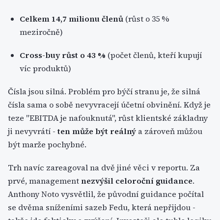
Celkem 14,7 milionu členů
(růst o 35 %
meziročně)
Cross-buy růst o 43 %
(počet členů, kteří kupují
víc produktů)
Čísla jsou silná. Problém pro býčí stranu je, že silná
čísla sama o sobě nevyvracejí účetní obvinění. Když je
teze "EBITDA je nafouknutá", růst klientské základny
ji nevyvrátí -
ten může být reálný
a zároveň můžou
být marže pochybné.
Trh navíc zareagoval na dvě jiné věci v reportu. Za
prvé, management
nezvýšil celoroční guidance
.
Anthony Noto vysvětlil, že původní guidance počítal
se dvěma sníženími sazeb Fedu, která nepřijdou -