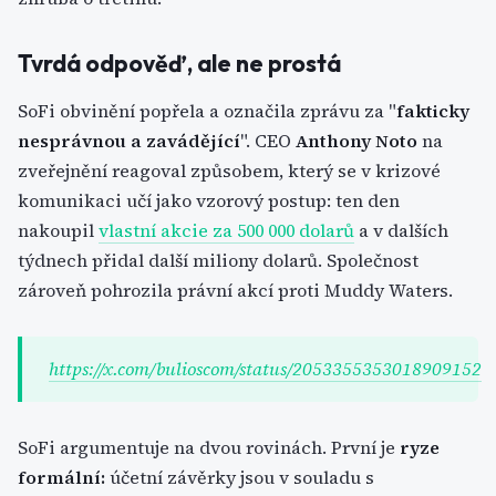
Tvrdá odpověď, ale ne prostá
SoFi obvinění popřela a označila zprávu za "
fakticky
nesprávnou a zavádějící
". CEO
Anthony Noto
na
zveřejnění reagoval způsobem, který se v krizové
komunikaci učí jako vzorový postup: ten den
nakoupil
vlastní akcie za 500 000 dolarů
a v dalších
týdnech přidal další miliony dolarů. Společnost
zároveň pohrozila právní akcí proti Muddy Waters.
https://x.com/bulioscom/status/2053355353018909152
SoFi argumentuje na dvou rovinách. První je
ryze
formální:
účetní závěrky jsou v souladu s