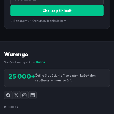
Chci se přihlásit
✓ Bez spamu
✓ Odhlášení jedním klikem
Warengo
Součást ekosystému
Bulios
25 000+
Češi a Slováci, kteří se s námi každý den
vzdělávají v investování.
RUBRIKY