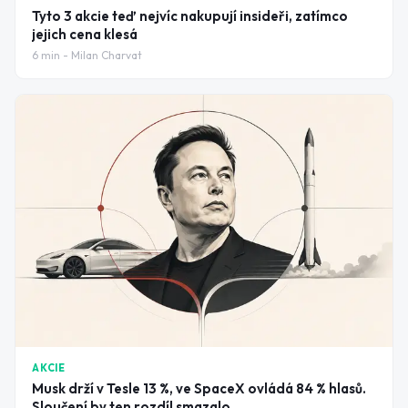
Tyto 3 akcie teď nejvíc nakupují insideři, zatímco
jejich cena klesá
6
min -
Milan Charvat
AKCIE
Musk drží v Tesle 13 %, ve SpaceX ovládá 84 % hlasů.
Sloučení by ten rozdíl smazalo