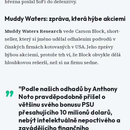
března poslal SoFi do defenzivy.
Muddy Waters: zpráva, která hýbe akciemi
Muddy Waters Research
vede Carson Block, short-
seller, který si jméno udělal odhalením podvodů v
čínských firmách kotovaných v USA. Jeho zprávy
hýbou akciemi, protože trh ví, že Block obvykle dělá
hloubkovou rešerši, než si na firmu sedne.
"Podle našich odhadů by Anthony
Noto pravděpodobně přišel o
většinu svého bonusu PSU
přesahujícího 10 milionů dolarů,
nebýt intelektuálně nepoctivého a
zavádějícího finančního