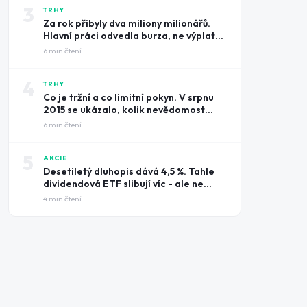
3
TRHY
Za rok přibyly dva miliony milionářů.
Hlavní práci odvedla burza, ne výplatní
pásky
6
min čtení
4
TRHY
Co je tržní a co limitní pokyn. V srpnu
2015 se ukázalo, kolik nevědomost
může stát
6
min čtení
5
AKCIE
Desetiletý dluhopis dává 4,5 %. Tahle
dividendová ETF slibují víc - ale ne
zadarmo
4
min čtení