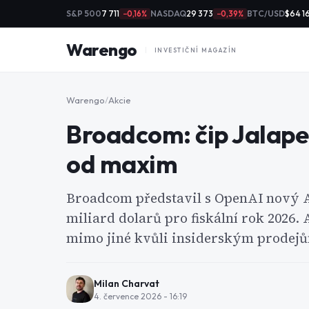
S&P 500
7 711
NASDAQ
29 373
BTC/USD
$64 1
−0,16%
−0,39%
Warengo
INVESTIČNÍ MAGAZÍN
Warengo
/
Akcie
Broadcom: čip Jalape
od maxim
Broadcom představil s OpenAI nový AI
miliard dolarů pro fiskální rok 2026. 
mimo jiné kvůli insiderským prodejů
Milan Charvat
4. července 2026 - 16:19