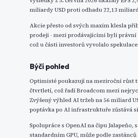
výsledky z 3. června 2026 ukázaly EPS 2,
miliardy USD proti odhadu 22,13 miliar
Akcie přesto od svých maxim klesla přibl
prodeji - mezi prodávajícími byli právní 
což u části investorů vyvolalo spekulac
Býčí pohled
Optimisté poukazují na meziroční růst t
čtvrtletí, což řadí Broadcom mezi nejryc
Zvýšený výhled AI tržeb na 56 miliard US
poptávka po AI infrastruktuře zůstává s
Spolupráce s OpenAI na čipu Jalapeňo, 
standardním GPU, může podle zastánců