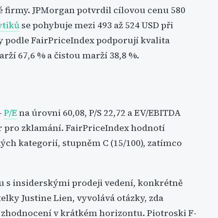
né firmy. JPMorgan potvrdil cílovou cenu 580
ytiků
se pohybuje mezi 493 až 524 USD při
podle FairPriceIndex podporují kvalita
arží 67,6 % a čistou marží 38,8 %.
-
P/E
na úrovni 60,08, P/S 22,72 a EV/EBITDA
r pro zklamání. FairPriceIndex hodnotí
ých kategorií, stupněm C (15/100), zatímco
u s insiderskými prodeji vedení, konkrétně
elky Justine Lien, vyvolává otázky, zda
 zhodnocení v krátkém horizontu. Piotroski F-