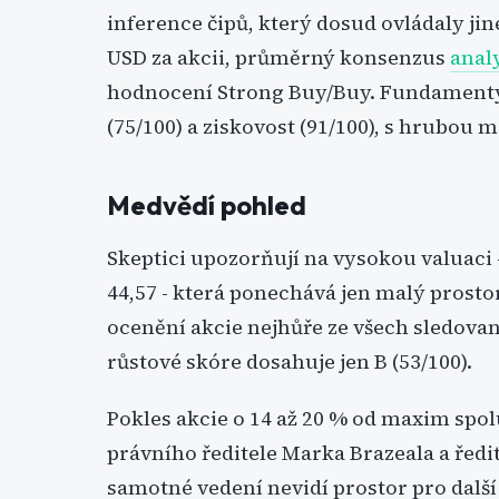
inference čipů, který dosud ovládaly ji
USD za akcii, průměrný konsenzus
anal
hodnocení Strong Buy/Buy. Fundamenty 
(75/100) a ziskovost (91/100), s hrubou m
Medvědí pohled
Skeptici upozorňují na vysokou valuaci 
44,57 - která ponechává jen malý prosto
ocenění akcie nejhůře ze všech sledovan
růstové skóre dosahuje jen B (53/100).
Pokles akcie o 14 až 20 % od maxim spol
právního ředitele Marka Brazeala a ředit
samotné vedení nevidí prostor pro další