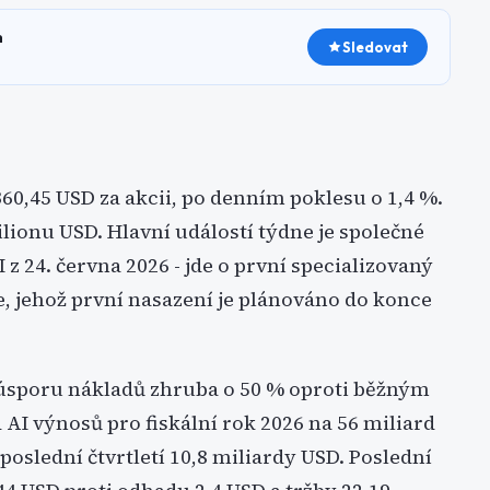
h
Sledovat
,45 USD za akcii, po denním poklesu o 1,4 %.
ilionu USD. Hlavní událostí týdne je společné
 24. června 2026 - jde o první specializovaný
, jehož první nasazení je plánováno do konce
 úsporu nákladů zhruba o 50 % oproti běžným
AI výnosů pro fiskální rok 2026 na 56 miliard
poslední čtvrtletí 10,8 miliardy USD. Poslední