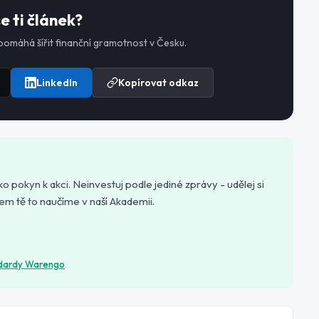
se ti článek?
 pomáhá šířit finanční gramotnost v Česku.
LinkedIn
Kopírovat odkaz
ko pokyn k akci. Neinvestuj podle jediné zprávy - udělej si
rokem tě to naučíme v naší Akademii.
ndardy Warengo
.