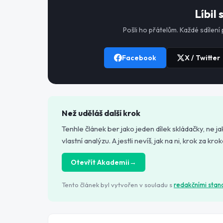
Líbil 
Pošli ho přátelům. Každé sdílení
Facebook
X / Twitter
Než uděláš další krok
Tenhle článek ber jako jeden dílek skládačky, ne ja
vlastní analýzu. A jestli nevíš, jak na ni, krok za k
Otevřít Akademii
→
Tento článek byl vytvořen v souladu s
redakčními sta