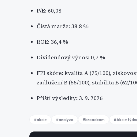
P/E: 60,08
Čistá marže: 38,8 %
ROE: 36,4 %
Dividendový výnos: 0,7 %
FPI skóre: kvalita A (75/100), ziskovost
zadlužení B (55/100), stabilita B (62/10
Příští výsledky: 3. 9. 2026
#
akcie
#
analyza
#
broadcom
#
Akcie týdn