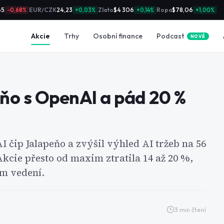
65
EUR/CZK
24,23
Zlato
$4 306
Ropa
$78,06
−0,68%
+0,03%
+0,14%
+1,00%
Podcast
Akcie
Trhy
Osobní finance
NOVÉ
ňo s OpenAI a pád 20 %
 čip Jalapeňo a zvýšil výhled AI tržeb na 56
Akcie přesto od maxim ztratila 14 až 20 %,
m vedení.
3
min čtení