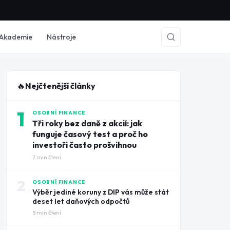
Akademie
Nástroje
🔥
Nejčtenější články
1
OSOBNÍ FINANCE
Tři roky bez daně z akcií: jak
funguje časový test a proč ho
investoři často prošvihnou
7
min čtení
2
OSOBNÍ FINANCE
Výběr jediné koruny z DIP vás může stát
deset let daňových odpočtů
5
min čtení