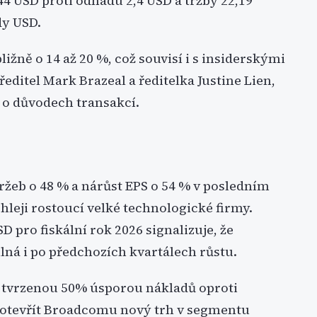
44 USD proti odhadu 2,4 USD a tržby 22,19
dy USD.
ižně o 14 až 20 %, což souvisí i s insiderskými
ředitel Mark Brazeal a ředitelka Justine Lien,
e o důvodech transakcí.
ržeb o 48 % a nárůst EPS o 54 % v posledním
hleji rostoucí velké technologické firmy.
D pro fiskální rok 2026 signalizuje, že
ilná i po předchozích kvartálech růstu.
s tvrzenou 50% úsporou nákladů oproti
 otevřít Broadcomu nový trh v segmentu