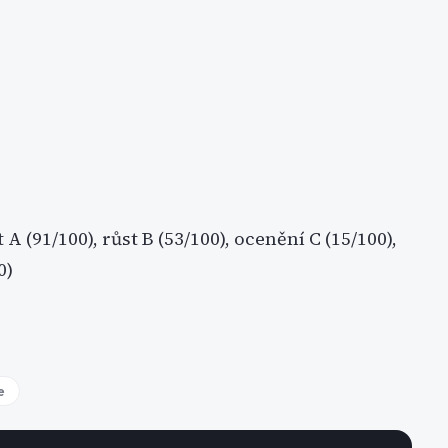
 A (91/100), růst B (53/100), ocenění C (15/100),
0)
e