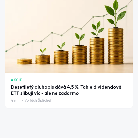
AKCIE
Desetiletý dluhopis dává 4,5 %. Tahle dividendová
ETF slibují víc - ale ne zadarmo
4
min -
Vojtěch Šplíchal