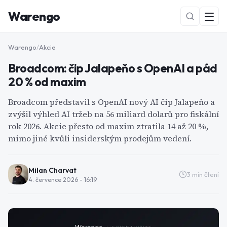
Warengo
Warengo
/
Akcie
Broadcom: čip Jalapeňo s OpenAI a pád
20 % od maxim
Broadcom představil s OpenAI nový AI čip Jalapeňo a
zvýšil výhled AI tržeb na 56 miliard dolarů pro fiskální
rok 2026. Akcie přesto od maxim ztratila 14 až 20 %,
NOVÉ
mimo jiné kvůli insiderským prodejům vedení.
Milan Charvat
3
min čtení
4. července 2026 - 16:19