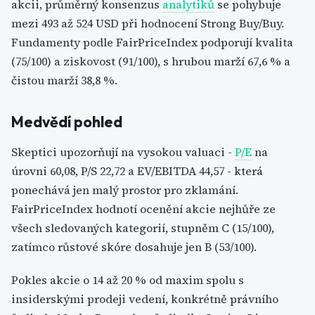
akcii, průměrný konsenzus
analytiků
se pohybuje
mezi 493 až 524 USD při hodnocení Strong Buy/Buy.
Fundamenty podle FairPriceIndex podporují kvalita
(75/100) a ziskovost (91/100), s hrubou marží 67,6 % a
čistou marží 38,8 %.
Medvědí pohled
Skeptici upozorňují na vysokou valuaci -
P/E
na
úrovni 60,08, P/S 22,72 a EV/EBITDA 44,57 - která
ponechává jen malý prostor pro zklamání.
FairPriceIndex hodnotí ocenění akcie nejhůře ze
všech sledovaných kategorií, stupněm C (15/100),
zatímco růstové skóre dosahuje jen B (53/100).
Pokles akcie o 14 až 20 % od maxim spolu s
insiderskými prodeji vedení, konkrétně právního