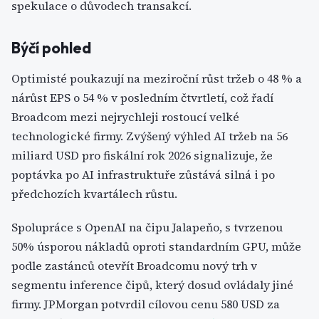
spekulace o důvodech transakcí.
Býčí pohled
Optimisté poukazují na meziroční růst tržeb o 48 % a
nárůst EPS o 54 % v posledním čtvrtletí, což řadí
Broadcom mezi nejrychleji rostoucí velké
technologické firmy. Zvýšený výhled AI tržeb na 56
miliard USD pro fiskální rok 2026 signalizuje, že
poptávka po AI infrastruktuře zůstává silná i po
předchozích kvartálech růstu.
Spolupráce s OpenAI na čipu Jalapeňo, s tvrzenou
50% úsporou nákladů oproti standardním GPU, může
podle zastánců otevřít Broadcomu nový trh v
segmentu inference čipů, který dosud ovládaly jiné
firmy. JPMorgan potvrdil cílovou cenu 580 USD za