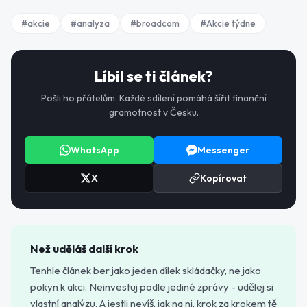
#
akcie
#
analyza
#
broadcom
#
Akcie týdne
Líbil se ti článek?
Pošli ho přátelům. Každé sdílení pomáhá šířit finanční
gramotnost v Česku.
WhatsApp
Messenger
X
Kopírovat
Než uděláš další krok
Tenhle článek ber jako jeden dílek skládačky, ne jako
pokyn k akci. Neinvestuj podle jediné zprávy - udělej si
vlastní analýzu. A jestli nevíš, jak na ni, krok za krokem tě