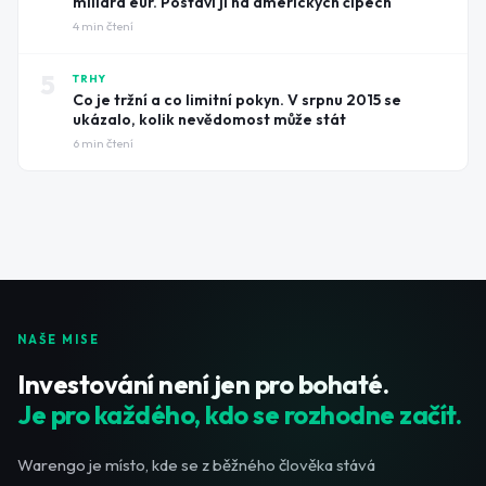
miliard eur. Postaví ji na amerických čipech
4
min čtení
5
TRHY
Co je tržní a co limitní pokyn. V srpnu 2015 se
ukázalo, kolik nevědomost může stát
6
min čtení
NAŠE MISE
Investování není jen pro bohaté.
Je pro každého, kdo se rozhodne začít.
Warengo je místo, kde se z běžného člověka stává