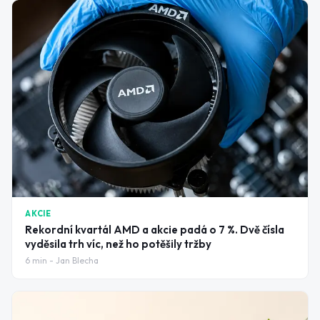
AKCIE
Rekordní kvartál AMD a akcie padá o 7 %. Dvě čísla
vyděsila trh víc, než ho potěšily tržby
6
min -
Jan Blecha