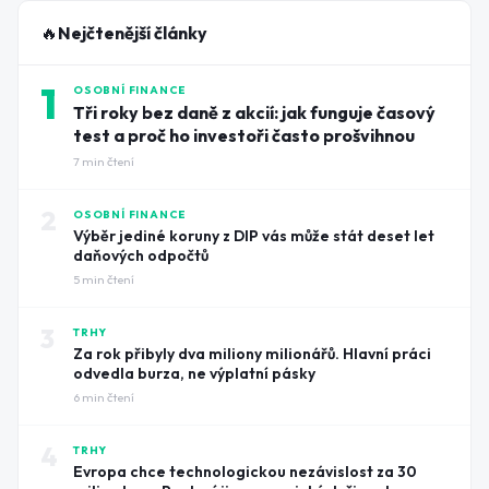
🔥
Nejčtenější články
1
OSOBNÍ FINANCE
Tři roky bez daně z akcií: jak funguje časový
test a proč ho investoři často prošvihnou
7
min čtení
2
OSOBNÍ FINANCE
Výběr jediné koruny z DIP vás může stát deset let
daňových odpočtů
5
min čtení
3
TRHY
Za rok přibyly dva miliony milionářů. Hlavní práci
odvedla burza, ne výplatní pásky
6
min čtení
4
TRHY
Evropa chce technologickou nezávislost za 30