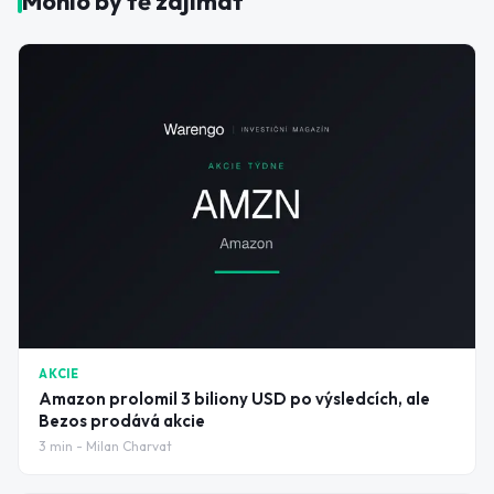
Mohlo by tě zajímat
AKCIE
Amazon prolomil 3 biliony USD po výsledcích, ale
Bezos prodává akcie
3
min -
Milan Charvat