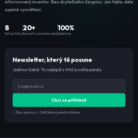
informovaný investor. Bez zbytečného žargonu. Jen fakta, data
a jasné vysvětlení.
8
20+
100%
let na trhu
témat o investování
zdarma
Newsletter, který tě posune
Jednou týdně. To nejlepší z trhů a světa peněz.
Chci se přihlásit
✓ Bez spamu
✓ Odhlášení jedním klikem