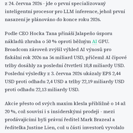
z 24. června 2026 - jde o první specializovaný
inteligentní procesor pro LLM inference, jehož první
nasazení je plánováno do konce roku 2026.
Podle CEO Hocka Tana přináší Jalapeňo úsporu
nákladů zhruba o 50 % oproti běžným
AI
GPU.
Broadcom zároveň zvýšil výhled AI výnosů pro
fiskální rok 2026 na 56 miliard USD, přičemž AI čipové
tržby dosáhly za poslední čtvrtletí 10,8 miliardy USD.
Poslední výsledky z 3. června 2026 ukázaly EPS 2,44
USD proti odhadu 2,4 USD a tržby 22,19 miliardy USD
proti odhadu 22,13 miliardy USD.
Akcie přesto od svých maxim klesla přibližně o 14 až
20 %, což souvisí i s insiderskými prodeji - mezi
prodávajícími byli právní ředitel Mark Brazeal a
ředitelka Justine Lien, což u části investorů vyvolalo