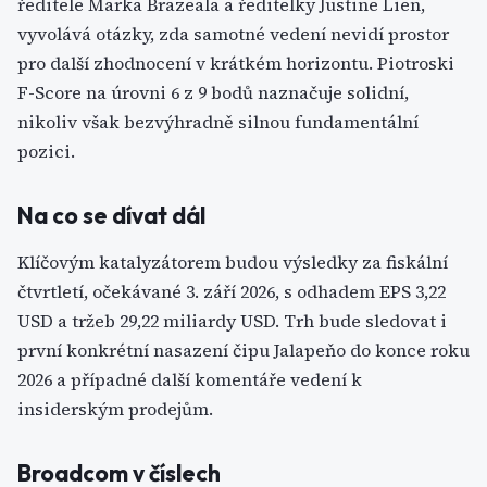
ředitele Marka Brazeala a ředitelky Justine Lien,
vyvolává otázky, zda samotné vedení nevidí prostor
pro další zhodnocení v krátkém horizontu. Piotroski
F-Score na úrovni 6 z 9 bodů naznačuje solidní,
nikoliv však bezvýhradně silnou fundamentální
pozici.
Na co se dívat dál
Klíčovým katalyzátorem budou výsledky za fiskální
čtvrtletí, očekávané 3. září 2026, s odhadem EPS 3,22
USD a tržeb 29,22 miliardy USD. Trh bude sledovat i
první konkrétní nasazení čipu Jalapeňo do konce roku
2026 a případné další komentáře vedení k
insiderským prodejům.
Broadcom v číslech