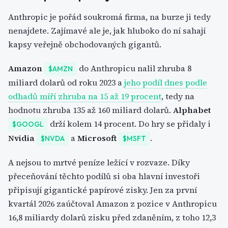
Anthropic je pořád soukromá firma, na burze ji tedy
nenajdete. Zajímavé ale je, jak hluboko do ní sahají
kapsy veřejně obchodovaných gigantů.
Amazon
do Anthropicu nalil zhruba 8
$AMZN
miliard dolarů od roku 2023 a
jeho podíl dnes podle
odhadů míří zhruba na 15 až 19 procent
, tedy na
hodnotu zhruba 135 až 160 miliard dolarů.
Alphabet
drží kolem 14 procent. Do hry se přidaly i
$GOOGL
Nvidia
a
Microsoft
.
$NVDA
$MSFT
A nejsou to mrtvé peníze ležící v rozvaze. Díky
přeceňování těchto podílů si oba hlavní investoři
připisují gigantické papírové zisky. Jen za první
kvartál 2026 zaúčtoval Amazon z pozice v Anthropicu
16,8 miliardy dolarů zisku před zdaněním, z toho 12,3