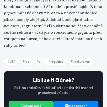
který se regulací nevyřeší. Otestovat každou možnou
kombinaci schopností AI modelu prostě nejde. Z toho
plynou mlhavé obavy z hrozeb a nekonečný dohled,
jak se modely zlepšují. A dokud bude platit tahle
nejistota, regulatorní riziko zůstane součástí ocenění
celého sektoru - ať už jde o soukromého giganta před
vstupem na burzu, nebo o akcie, které máte na dosah
ruky už teď.
#
USA
#
ipo
#
ai
#
regulace
#
konkurence
Líbil se ti článek?
Pošli ho přátelům. Každé sdílení pomáhá šířit finanční
gramotnost v Česku.
WhatsApp
Messenger