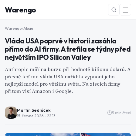
Warengo
Warengo
/
Akcie
Vláda USA poprvé v historii zasáhla
přímo do AI firmy. A trefila se týdny před
největším IPO Silicon Valley
Anthropic míří na burzu při hodnotě bilionu dolarů. A
přesně teď mu vláda USA nařídila vypnout jeho
NOVÉ
nejlepší model pro většinu světa. Na ziscích firmy
přitom visí Amazon i Google.
Martin Sedláček
5
min čtení
15. června 2026 - 22:13