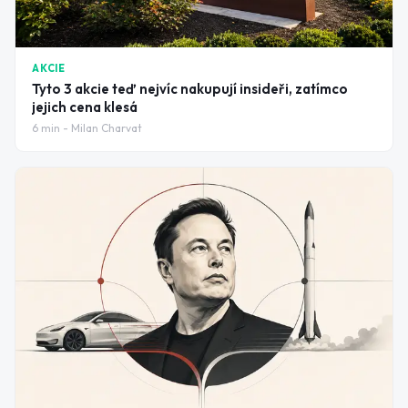
AKCIE
Tyto 3 akcie teď nejvíc nakupují insideři, zatímco
jejich cena klesá
6
min -
Milan Charvat