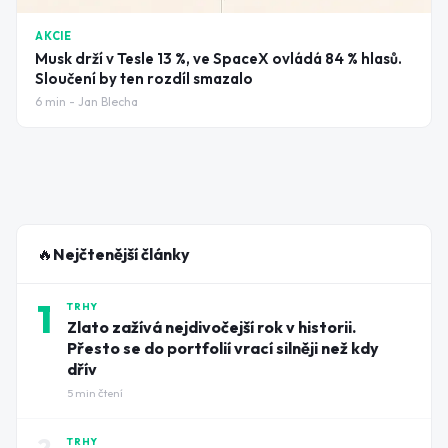
AKCIE
Musk drží v Tesle 13 %, ve SpaceX ovládá 84 % hlasů.
Sloučení by ten rozdíl smazalo
6
min -
Jan Blecha
🔥
Nejčtenější články
1
TRHY
Zlato zažívá nejdivočejší rok v historii.
Přesto se do portfolií vrací silněji než kdy
dřív
5
min čtení
2
TRHY