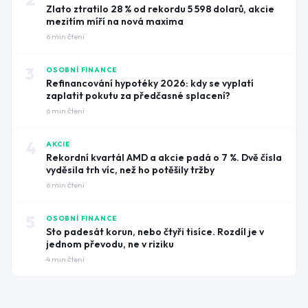
Zlato ztratilo 28 % od rekordu 5 598 dolarů, akcie
mezitím míří na nová maxima
6
min čtení
3
OSOBNÍ FINANCE
Refinancování hypotéky 2026: kdy se vyplatí
zaplatit pokutu za předčasné splacení?
6
min čtení
4
AKCIE
Rekordní kvartál AMD a akcie padá o 7 %. Dvě čísla
vyděsila trh víc, než ho potěšily tržby
6
min čtení
5
OSOBNÍ FINANCE
Sto padesát korun, nebo čtyři tisíce. Rozdíl je v
jednom převodu, ne v riziku
4
min čtení