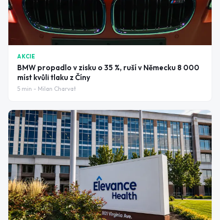
AKCIE
BMW propadlo v zisku o 35 %, ruší v Německu 8 000
míst kvůli tlaku z Číny
5
min -
Milan Charvat