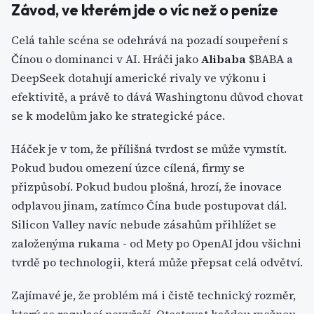
Závod, ve kterém jde o víc než o peníze
Celá tahle scéna se odehrává na pozadí soupeření s
Čínou o dominanci v AI. Hráči jako
Alibaba
$BABA a
DeepSeek dotahují americké rivaly ve výkonu i
efektivitě, a právě to dává Washingtonu důvod chovat
se k modelům jako ke strategické páce.
Háček je v tom, že přílišná tvrdost se může vymstít.
Pokud budou omezení úzce cílená, firmy se
přizpůsobí. Pokud budou plošná, hrozí, že inovace
odplavou jinam, zatímco Čína bude postupovat dál.
Silicon Valley navíc nebude zásahům přihlížet se
založenýma rukama - od Mety po OpenAI jdou všichni
tvrdě po technologii, která může přepsat celá odvětví.
Zajímavé je, že problém má i čistě technický rozměr,