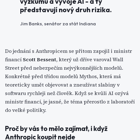
výzkumu a vývoje AI - a ty
představují nový druh rizika.
Jim Banks, senátor za stát Indiana
Do jednání s Anthropicem se přitom zapojil i ministr
financí
Scott Bessent
, který už dříve varoval Wall
Street před nebezpečím nejvýkonnějších modelů.
Konkrétně před třídou modelů Mythos, která má
teoreticky umět objevovat a zneužívat slabiny v
softwaru rychleji než člověk. Když se kvůli AI ozývá
ministr financí, je jasné, že téma přerostlo z laboratoří
do velké politiky.
Proč by vás to mělo zajímat, i když
Anthropic koupit nejde