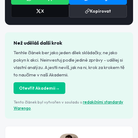
X
Kopírovat
Než uděláš další krok
Tenhle článek ber jako jeden dílek skládačky, ne jako
pokyn k akci. Neinvestuj podle jediné zprávy - udělej si
vlastní analýzu. A jestli nevíš, jak na ni, krok za krokem tě
to naučíme v naší Akademii.
Otevřít Akademii
→
Tento článek byl vytvořen v souladu s
redakčními standardy
Warengo
.