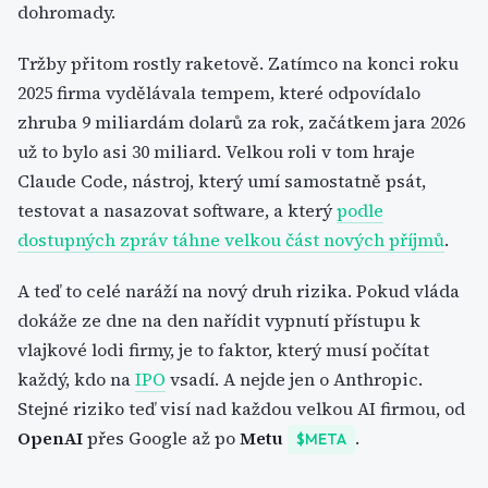
dohromady.
Tržby přitom rostly raketově. Zatímco na konci roku
2025 firma vydělávala tempem, které odpovídalo
zhruba 9 miliardám dolarů za rok, začátkem jara 2026
už to bylo asi 30 miliard. Velkou roli v tom hraje
Claude Code, nástroj, který umí samostatně psát,
testovat a nasazovat software, a který
podle
dostupných zpráv táhne velkou část nových příjmů
.
A teď to celé naráží na nový druh rizika. Pokud vláda
dokáže ze dne na den nařídit vypnutí přístupu k
vlajkové lodi firmy, je to faktor, který musí počítat
každý, kdo na
IPO
vsadí. A nejde jen o Anthropic.
Stejné riziko teď visí nad každou velkou AI firmou, od
OpenAI
přes Google až po
Metu
.
$META