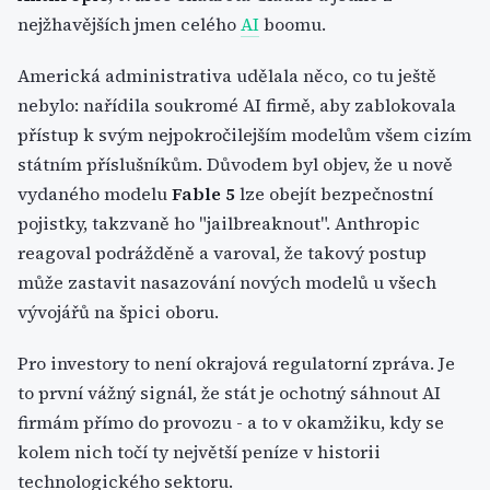
nejžhavějších jmen celého
AI
boomu.
Americká administrativa udělala něco, co tu ještě
nebylo: nařídila soukromé AI firmě, aby zablokovala
přístup k svým nejpokročilejším modelům všem cizím
státním příslušníkům. Důvodem byl objev, že u nově
vydaného modelu
Fable 5
lze obejít bezpečnostní
pojistky, takzvaně ho "jailbreaknout". Anthropic
reagoval podrážděně a varoval, že takový postup
může zastavit nasazování nových modelů u všech
vývojářů na špici oboru.
Pro investory to není okrajová regulatorní zpráva. Je
to první vážný signál, že stát je ochotný sáhnout AI
firmám přímo do provozu - a to v okamžiku, kdy se
kolem nich točí ty největší peníze v historii
technologického sektoru.