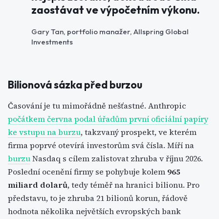
zaostávat ve výpočetním výkonu.
Gary Tan, portfolio manažer, Allspring Global
Investments
Bilionová sázka před burzou
Časování je tu mimořádně nešťastné. Anthropic
počátkem června podal úřadům první oficiální papíry
ke vstupu na burzu
, takzvaný prospekt, ve kterém
firma poprvé otevírá investorům svá čísla. Míří na
burzu
Nasdaq s cílem zalistovat zhruba v říjnu 2026.
Poslední ocenění firmy se pohybuje kolem
965
miliard dolarů
, tedy téměř na hranici bilionu. Pro
představu, to je zhruba 21 bilionů korun, řádově
hodnota několika největších evropských bank