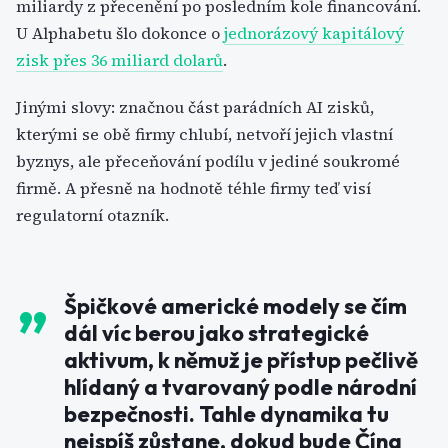
miliardy z přecenění po posledním kole financování.
U Alphabetu šlo dokonce o
jednorázový kapitálový
zisk přes 36 miliard dolarů
.
Jinými slovy: značnou část parádních AI zisků,
kterými se obě firmy chlubí, netvoří jejich vlastní
byznys, ale přeceňování podílu v jediné soukromé
firmě. A přesně na hodnotě téhle firmy teď visí
regulatorní otazník.
Špičkové americké modely se čím
dál víc berou jako strategické
aktivum, k němuž je přístup pečlivě
hlídaný a tvarovaný podle národní
bezpečnosti. Tahle dynamika tu
nejspíš zůstane, dokud bude Čína