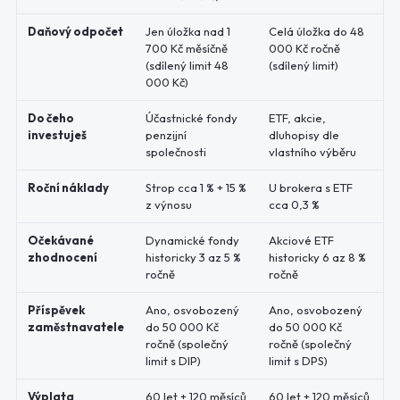
Daňový odpočet
Jen úložka nad 1
Celá úložka do 48
700 Kč měsíčně
000 Kč ročně
(sdílený limit 48
(sdílený limit)
000 Kč)
Do čeho
Účastnické fondy
ETF, akcie,
investuješ
penzijní
dluhopisy dle
společnosti
vlastního výběru
Roční náklady
Strop cca 1 % + 15 %
U brokera s ETF
z výnosu
cca 0,3 %
Očekávané
Dynamické fondy
Akciové ETF
zhodnocení
historicky 3 az 5 %
historicky 6 az 8 %
ročně
ročně
Příspěvek
Ano, osvobozený
Ano, osvobozený
zaměstnavatele
do 50 000 Kč
do 50 000 Kč
ročně (společný
ročně (společný
limit s DIP)
limit s DPS)
Výplata
60 let + 120 měsíců
60 let + 120 měsíců