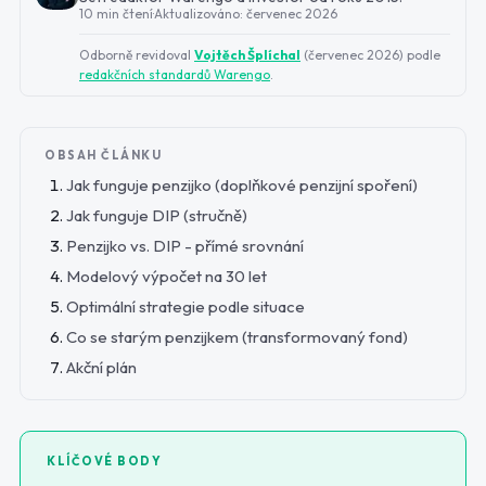
10 min čtení
·
Aktualizováno:
červenec 2026
Odborně revidoval
Vojtěch Šplíchal
(
červenec 2026
) podle
redakčních standardů Warengo
.
OBSAH ČLÁNKU
Jak funguje penzijko (doplňkové penzijní spoření)
Jak funguje DIP (stručně)
Penzijko vs. DIP - přímé srovnání
Modelový výpočet na 30 let
Optimální strategie podle situace
Co se starým penzijkem (transformovaný fond)
Akční plán
KLÍČOVÉ BODY