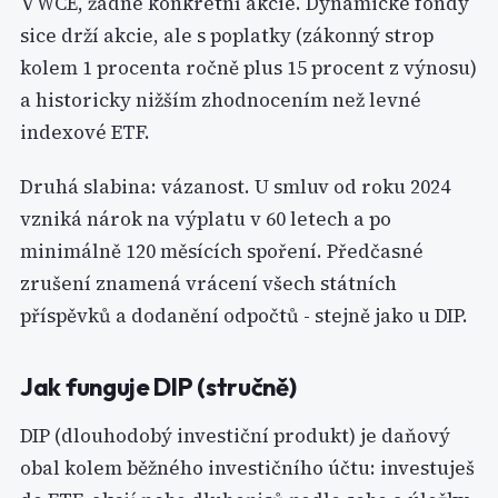
VWCE, žádné konkrétní akcie. Dynamické fondy
sice drží akcie, ale s poplatky (zákonný strop
kolem 1 procenta ročně plus 15 procent z výnosu)
a historicky nižším zhodnocením než levné
indexové ETF.
Druhá slabina: vázanost. U smluv od roku 2024
vzniká nárok na výplatu v 60 letech a po
minimálně 120 měsících spoření. Předčasné
zrušení znamená vrácení všech státních
příspěvků a dodanění odpočtů - stejně jako u DIP.
Jak funguje DIP (stručně)
DIP (dlouhodobý investiční produkt) je daňový
obal kolem běžného investičního účtu: investuješ