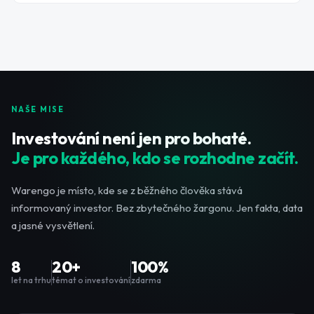
NAŠE MISE
Investování není jen pro bohaté.
Je pro každého, kdo se rozhodne začít.
Warengo je místo, kde se z běžného člověka stává
informovaný investor. Bez zbytečného žargonu. Jen fakta, data
a jasné vysvětlení.
8
20+
100%
let na trhu
témat o investování
zdarma