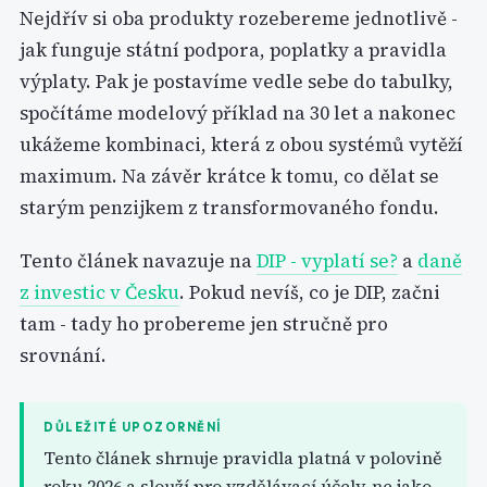
Nejdřív si oba produkty rozebereme jednotlivě -
jak funguje státní podpora, poplatky a pravidla
výplaty. Pak je postavíme vedle sebe do tabulky,
spočítáme modelový příklad na 30 let a nakonec
ukážeme kombinaci, která z obou systémů vytěží
maximum. Na závěr krátce k tomu, co dělat se
starým penzijkem z transformovaného fondu.
Tento článek navazuje na
DIP - vyplatí se?
a
daně
z investic v Česku
. Pokud nevíš, co je DIP, začni
tam - tady ho probereme jen stručně pro
srovnání.
DŮLEŽITÉ UPOZORNĚNÍ
Tento článek shrnuje pravidla platná v polovině
roku 2026 a slouží pro vzdělávací účely, ne jako