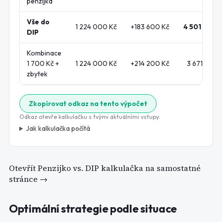
penzijka
Vše do
1 224 000 Kč
+
183 600 Kč
4 501 152 K
DIP
Kombinace
1 700 Kč +
1 224 000 Kč
+
214 200 Kč
3 671 157 K
zbytek
Zkopírovat odkaz na tento výpočet
Odkaz otevře kalkulačku s tvými aktuálními vstupy.
Jak kalkulačka počítá
Otevřít
Penzijko vs. DIP kalkulačka
na samostatné
stránce →
Optimální strategie podle situace