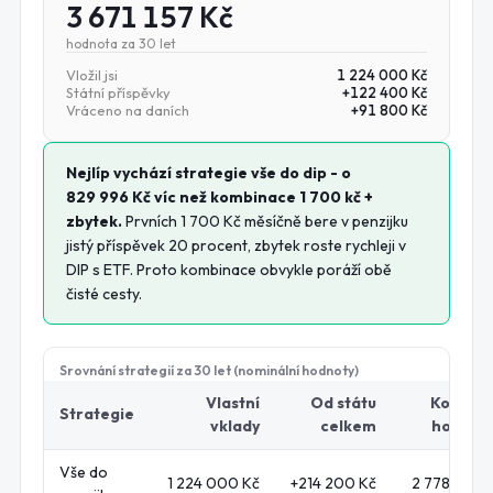
3 671 157 Kč
hodnota za
30
let
Vložil jsi
1 224 000 Kč
Státní příspěvky
+
122 400 Kč
Vráceno na daních
+
91 800 Kč
Nejlíp vychází strategie
vše do dip
- o
829 996 Kč
víc než
kombinace 1 700 kč +
zbytek
.
Prvních
1 700 Kč
měsíčně bere v penzijku
jistý příspěvek 20 procent, zbytek roste rychleji v
DIP s ETF. Proto kombinace obvykle poráží obě
čisté cesty.
Srovnání strategií za
30
let (nominální hodnoty)
Vlastní
Od státu
Konečn
Strategie
vklady
celkem
hodnot
Vše do
1 224 000 Kč
+
214 200 Kč
2 778 159 K