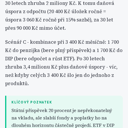
30 letech zhruba 2 miliony Kč. K tomu daňová
úspora z odpočtu (20 400 Kč úložek ročně =
úspora 3 060 Kč ročně při 15% sazbě), za 30 let
přes 90 000 Kč mimo účet.
Scénář C - kombinace při 3 400 Kč měsíčně: 1 700
Kč do penzijka (bere plný příspěvek) a 1 700 Kč do
DIP (bere odpočet a růst ETF). Po 30 letech
zhruba 3,4 milionu Kč plus daňové úspory - víc,
než kdyby celých 3 400 Kč šlo jen do jednoho z
produktů.
KLÍČOVÝ POZNATEK
Státní příspěvek 20 procent je nepřekonatelný
na vkladu, ale slabší fondy a poplatky ho na
dlouhém horizontu částečně projedí. ETF v DIP