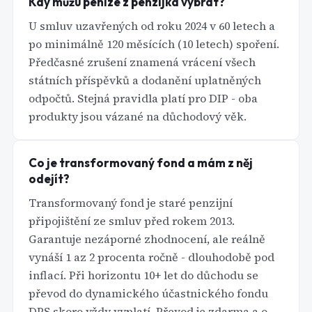
Kdy můžu peníze z penzijka vybrat?
U smluv uzavřených od roku 2024 v 60 letech a
po minimálně 120 měsících (10 letech) spoření.
Předčasné zrušení znamená vrácení všech
státních příspěvků a dodanění uplatněných
odpočtů. Stejná pravidla platí pro DIP - oba
produkty jsou vázané na důchodový věk.
Co je transformovaný fond a mám z něj
odejít?
Transformovaný fond je staré penzijní
připojištění ze smluv před rokem 2013.
Garantuje nezáporné zhodnocení, ale reálně
vynáší 1 az 2 procenta ročně - dlouhodobě pod
inflací. Při horizontu 10+ let do důchodu se
převod do dynamického účastnického fondu
DPS skoro vždy vyplatí. Převod je zdarma a o