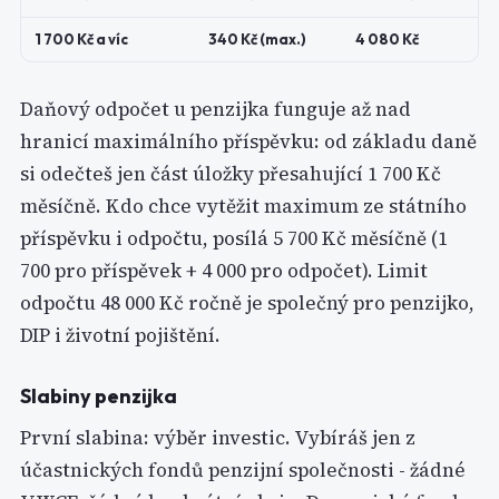
1 700 Kč a víc
340 Kč (max.)
4 080 Kč
Daňový odpočet u penzijka funguje až nad
hranicí maximálního příspěvku: od základu daně
si odečteš jen část úložky přesahující 1 700 Kč
měsíčně. Kdo chce vytěžit maximum ze státního
příspěvku i odpočtu, posílá 5 700 Kč měsíčně (1
700 pro příspěvek + 4 000 pro odpočet). Limit
odpočtu 48 000 Kč ročně je společný pro penzijko,
DIP i životní pojištění.
Slabiny penzijka
První slabina: výběr investic. Vybíráš jen z
účastnických fondů penzijní společnosti - žádné