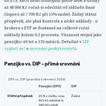
do ETF, akcií nebo dluhopisů podle sebe a úložky
až 48 000 Kč ročně si odečítáš od základu daně
(úspora až 7 200 Kč při 15% sazbě). Žádný státní
příspěvek, ale plná kontrola a nízké náklady - u
brokera s ETF se dostaneš na celkové roční
náklady kolem 0,3 procenta. Vázanost stejná jako
penzijko: 60 let a 120 měsíců. Detailně v
DIP -
vyplatí se?
a
srovnání poskytovatelů
.
Penzijko vs. DIP - přímé srovnání
DPS vs. DIP (pravidla k červenci 2026)
Penzijko (DPS)
DIP
Státní příspěvek
20 % z úložky, max.
Žádný
340 Kč měsíčně (4
080 Kč ročně)