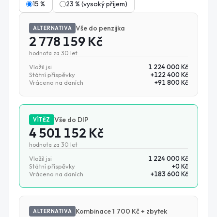
15 %
23 % (vysoký příjem)
Vše do penzijka
ALTERNATIVA
2 778 159 Kč
hodnota za
30
let
Vložil jsi
1 224 000 Kč
Státní příspěvky
+
122 400 Kč
Vráceno na daních
+
91 800 Kč
Vše do DIP
VÍTĚZ
4 501 152 Kč
hodnota za
30
let
Vložil jsi
1 224 000 Kč
Státní příspěvky
+
0 Kč
Vráceno na daních
+
183 600 Kč
Kombinace 1 700 Kč + zbytek
ALTERNATIVA