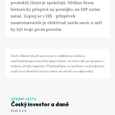
produktů (limit je společný). Většina firem
historicky přispívá na penzijko, na DIP zatím
méně. Zeptej se v HR - příspěvek
zaměstnavatele je efektivně mzda navíc a měl
by být tvoje první priorita.
Tento článek slouží pouze pro vzdělávací účely a
nepředstavuje investiční doporučení. Investování je spojeno s
rizikem ztráty kapitálu. Před každým investičním rozhodnutím
zvaž svou finanční situaci nebo se obrať na odborníka.
UČEBNÍ CESTA
Český investor a daně
Krok
4
z
6