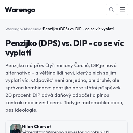
Warengo
Warengo
/
Akademie
/
Penzijko (DPS) vs. DIP - co se víc vyplatí
Penzijko (DPS) vs. DIP - co se víc
vyplatí
Penzijko má přes čtyři miliony Čechů, DIP je nová
alternativa - a většina lidí neví, který z nich se jim
NOVÉ
vyplatí víc. Odpověď není ani jedno, ani druhé, ale
správná kombinace: penzijko bere státní příspěvek
20 procent, DIP dává daňový odpočet a plnou
kontrolu nad investicemi. Tady je matematika obou,
bez ideologie.
Milan Charvat
Šéfredaktor Warengo a investor od roku 2015.