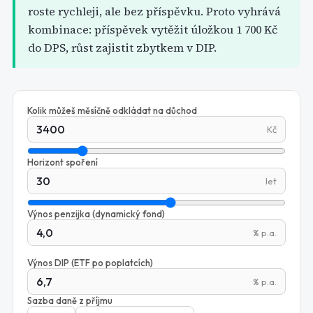
roste rychleji, ale bez příspěvku. Proto vyhrává
kombinace: příspěvek vytěžit úložkou 1 700 Kč
do DPS, růst zajistit zbytkem v DIP.
Kolik můžeš měsíčně odkládat na důchod
Kč
Horizont spoření
let
Výnos penzijka (dynamický fond)
% p.a.
Výnos DIP (ETF po poplatcích)
% p.a.
Sazba daně z příjmu