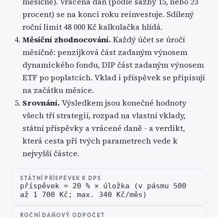
měsíčně). Vrácená daň (podle sazby 15, nebo 23
procent) se na konci roku reinvestuje. Sdílený
roční limit 48 000 Kč kalkulačka hlídá.
Měsíční zhodnocování
.
Každý účet se úročí
měsíčně: penzijková část zadaným výnosem
dynamického fondu, DIP část zadaným výnosem
ETF po poplatcích. Vklad i příspěvek se připisují
na začátku měsíce.
Srovnání
.
Výsledkem jsou konečné hodnoty
všech tří strategií, rozpad na vlastní vklady,
státní příspěvky a vrácené daně - a verdikt,
která cesta při tvých parametrech vede k
nejvyšší částce.
STÁTNÍ PŘÍSPĚVEK K DPS
příspěvek = 20 % × úložka (v pásmu 500
až 1 700 Kč; max. 340 Kč/měs)
ROČNÍ DAŇOVÝ ODPOČET