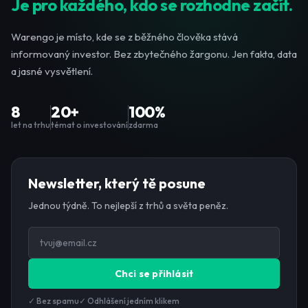
Je pro každého, kdo se rozhodne začít.
Warengo je místo, kde se z běžného člověka stává
informovaný investor. Bez zbytečného žargonu. Jen fakta, data
a jasné vysvětlení.
8
20+
100%
let na trhu
témat o investování
zdarma
Newsletter, který tě posune
Jednou týdně. To nejlepší z trhů a světa peněz.
Chci se přihlásit
✓ Bez spamu
✓ Odhlášení jedním klikem