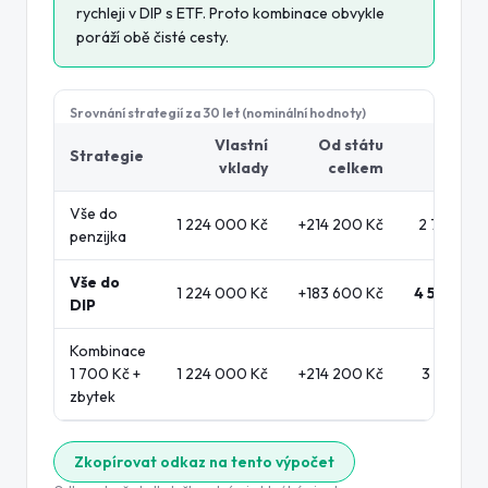
rychleji v DIP s ETF. Proto kombinace obvykle
poráží obě čisté cesty.
Srovnání strategií za
30
let (nominální hodnoty)
Vlastní
Od státu
Koneč
Strategie
vklady
celkem
hodno
Vše do
1 224 000 Kč
+
214 200 Kč
2 778 159
penzijka
Vše do
1 224 000 Kč
+
183 600 Kč
4 501 152
DIP
Kombinace
1 700 Kč +
1 224 000 Kč
+
214 200 Kč
3 671 157
zbytek
Zkopírovat odkaz na tento výpočet