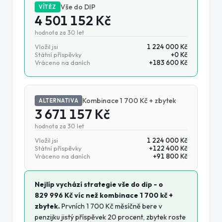
Vše do DIP
VÍTĚZ
4 501 152 Kč
hodnota za
30
let
Vložil jsi
1 224 000 Kč
Státní příspěvky
+
0 Kč
Vráceno na daních
+
183 600 Kč
Kombinace 1 700 Kč + zbytek
ALTERNATIVA
3 671 157 Kč
hodnota za
30
let
Vložil jsi
1 224 000 Kč
Státní příspěvky
+
122 400 Kč
Vráceno na daních
+
91 800 Kč
Nejlíp vychází strategie
vše do dip
- o
829 996 Kč
víc než
kombinace 1 700 kč +
zbytek
.
Prvních
1 700 Kč
měsíčně bere v
penzijku jistý příspěvek 20 procent, zbytek roste