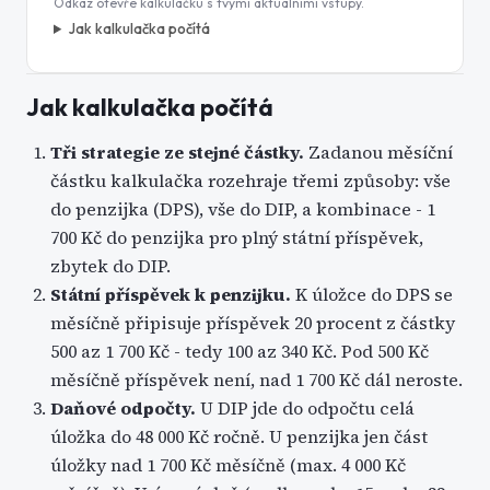
Odkaz otevře kalkulačku s tvými aktuálními vstupy.
Jak kalkulačka počítá
Jak kalkulačka počítá
Tři strategie ze stejné částky
.
Zadanou měsíční
částku kalkulačka rozehraje třemi způsoby: vše
do penzijka (DPS), vše do DIP, a kombinace - 1
700 Kč do penzijka pro plný státní příspěvek,
zbytek do DIP.
Státní příspěvek k penzijku
.
K úložce do DPS se
měsíčně připisuje příspěvek 20 procent z částky
500 az 1 700 Kč - tedy 100 az 340 Kč. Pod 500 Kč
měsíčně příspěvek není, nad 1 700 Kč dál neroste.
Daňové odpočty
.
U DIP jde do odpočtu celá
úložka do 48 000 Kč ročně. U penzijka jen část
úložky nad 1 700 Kč měsíčně (max. 4 000 Kč