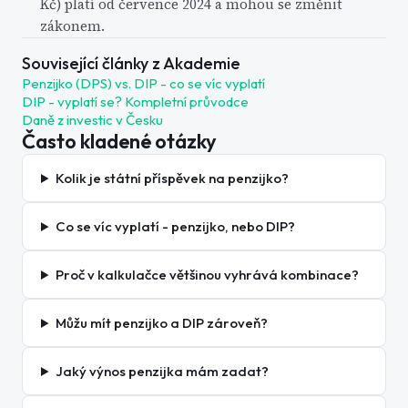
Kč) platí od července 2024 a mohou se změnit
zákonem.
Související články z Akademie
Penzijko (DPS) vs. DIP - co se víc vyplatí
DIP - vyplatí se? Kompletní průvodce
Daně z investic v Česku
Často kladené otázky
Kolik je státní příspěvek na penzijko?
Co se víc vyplatí - penzijko, nebo DIP?
Proč v kalkulačce většinou vyhrává kombinace?
Můžu mít penzijko a DIP zároveň?
Jaký výnos penzijka mám zadat?