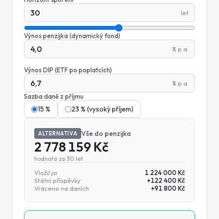
let
Výnos penzijka (dynamický fond)
% p.a.
Výnos DIP (ETF po poplatcích)
% p.a.
Sazba daně z příjmu
15 %
23 % (vysoký příjem)
Vše do penzijka
ALTERNATIVA
2 778 159 Kč
hodnota za
30
let
Vložil jsi
1 224 000 Kč
Státní příspěvky
+
122 400 Kč
Vráceno na daních
+
91 800 Kč