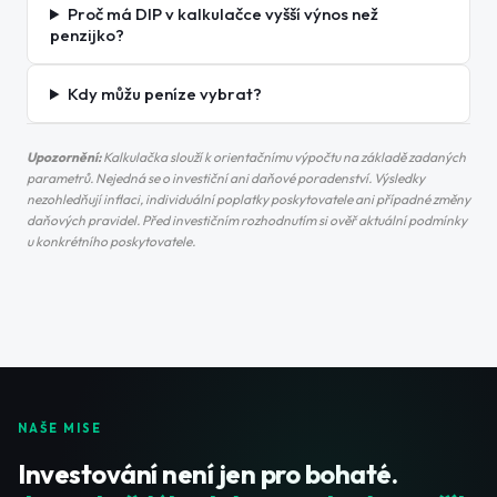
Proč má DIP v kalkulačce vyšší výnos než
penzijko?
Kdy můžu peníze vybrat?
Upozornění:
Kalkulačka slouží k orientačnímu výpočtu na základě zadaných
parametrů. Nejedná se o investiční ani daňové poradenství. Výsledky
nezohledňují inflaci, individuální poplatky poskytovatele ani případné změny
daňových pravidel. Před investičním rozhodnutím si ověř aktuální podmínky
u konkrétního poskytovatele.
NAŠE MISE
Investování není jen pro bohaté.