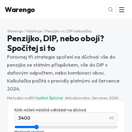
Warengo
Warengo
/
Nástroje
/
Penzijko vs. DIP kalkulačka
Penzijko, DIP, nebo obojí?
Spočítej si to
Porovnej tři strategie spoření na důchod: vše do
penzijka se státním příspěvkem, vše do DIP s
daňovým odpočtem, nebo kombinaci obou.
NOVÉ
Kalkulačka počítá s pravidly platnými od července
2024.
Metodiku ověřil
Vojtěch Šplíchal
· Aktualizováno:
červenec 2026
Kolik můžeš měsíčně odkládat na důchod
Kč
Horizont spoření