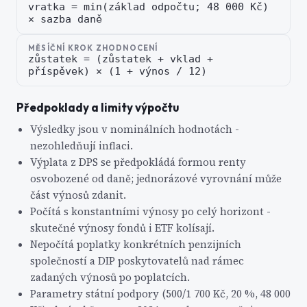
vratka = min(základ odpočtu; 48 000 Kč)
× sazba daně
MĚSÍČNÍ KROK ZHODNOCENÍ
zůstatek = (zůstatek + vklad +
příspěvek) × (1 + výnos / 12)
Předpoklady a limity výpočtu
Výsledky jsou v nominálních hodnotách -
nezohledňují inflaci.
Výplata z DPS se předpokládá formou renty
osvobozené od daně; jednorázové vyrovnání může
část výnosů zdanit.
Počítá s konstantními výnosy po celý horizont -
skutečné výnosy fondů i ETF kolísají.
Nepočítá poplatky konkrétních penzijních
společností a DIP poskytovatelů nad rámec
zadaných výnosů po poplatcích.
Parametry státní podpory (500/1 700 Kč, 20 %, 48 000