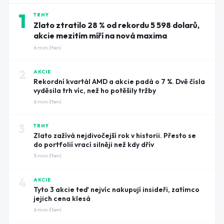
1
TRHY
Zlato ztratilo 28 % od rekordu 5 598 dolarů,
akcie mezitím míří na nová maxima
6
min čtení
2
AKCIE
Rekordní kvartál AMD a akcie padá o 7 %. Dvě čísla
vyděsila trh víc, než ho potěšily tržby
6
min čtení
3
TRHY
Zlato zažívá nejdivočejší rok v historii. Přesto se
do portfolií vrací silněji než kdy dřív
5
min čtení
4
AKCIE
Tyto 3 akcie teď nejvíc nakupují insideři, zatímco
jejich cena klesá
6
min čtení