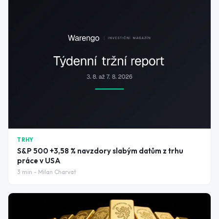
TRHY
S&P 500 +3,58 % navzdory slabým datům z trhu
práce v USA
3
min -
Milan Charvat