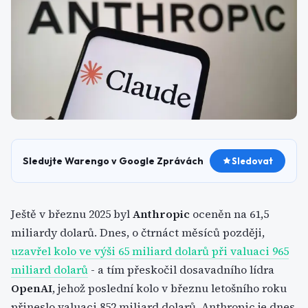
Sledujte Warengo v Google Zprávách
Sledovat
Ještě v březnu 2025 byl
Anthropic
oceněn na 61,5
miliardy dolarů. Dnes, o čtrnáct měsíců později,
uzavřel kolo ve výši 65 miliard dolarů při valuaci 965
miliard dolarů
- a tím přeskočil dosavadního lídra
OpenAI
, jehož poslední kolo v březnu letošního roku
přineslo valuaci 852 miliard dolarů. Anthropic je dnes