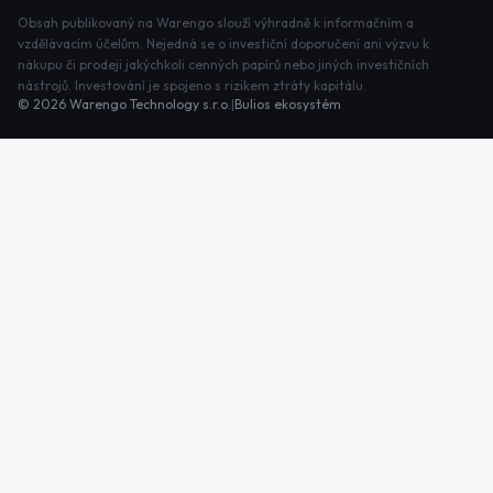
Obsah publikovaný na Warengo slouží výhradně k informačním a
vzdělávacím účelům. Nejedná se o investiční doporučení ani výzvu k
nákupu či prodeji jakýchkoli cenných papírů nebo jiných investičních
nástrojů. Investování je spojeno s rizikem ztráty kapitálu.
©
2026
Warengo Technology s.r.o.
|
Bulios ekosystém