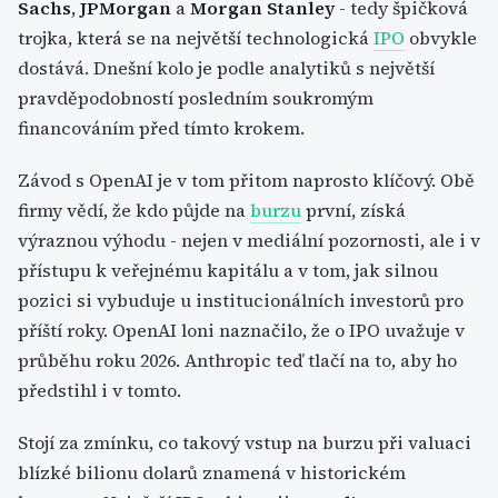
Sachs
,
JPMorgan
a
Morgan Stanley
- tedy špičková
trojka, která se na největší technologická
IPO
obvykle
dostává. Dnešní kolo je podle analytiků s největší
pravděpodobností posledním soukromým
financováním před tímto krokem.
Závod s OpenAI je v tom přitom naprosto klíčový. Obě
firmy vědí, že kdo půjde na
burzu
první, získá
výraznou výhodu - nejen v mediální pozornosti, ale i v
přístupu k veřejnému kapitálu a v tom, jak silnou
pozici si vybuduje u institucionálních investorů pro
příští roky. OpenAI loni naznačilo, že o IPO uvažuje v
průběhu roku 2026. Anthropic teď tlačí na to, aby ho
předstihl i v tomto.
Stojí za zmínku, co takový vstup na burzu při valuaci
blízké bilionu dolarů znamená v historickém