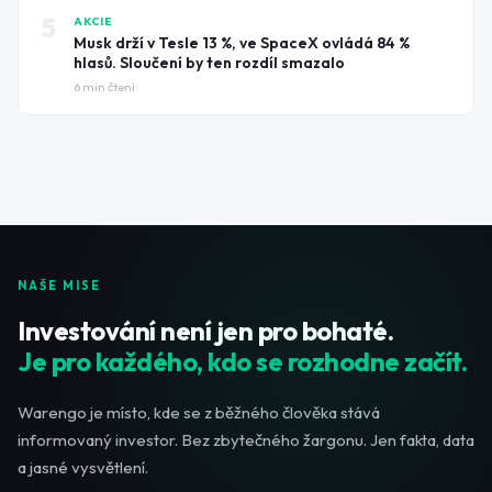
5
AKCIE
Musk drží v Tesle 13 %, ve SpaceX ovládá 84 %
hlasů. Sloučení by ten rozdíl smazalo
6
min čtení
NAŠE MISE
Investování není jen pro bohaté.
Je pro každého, kdo se rozhodne začít.
Warengo je místo, kde se z běžného člověka stává
informovaný investor. Bez zbytečného žargonu. Jen fakta, data
a jasné vysvětlení.