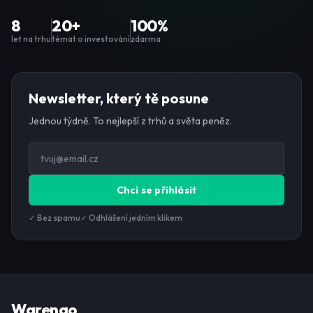
8
20+
100%
let na trhu
témat o investování
zdarma
Newsletter, který tě posune
Jednou týdně. To nejlepší z trhů a světa peněz.
Chci se přihlásit
✓ Bez spamu
✓ Odhlášení jedním klikem
Warengo