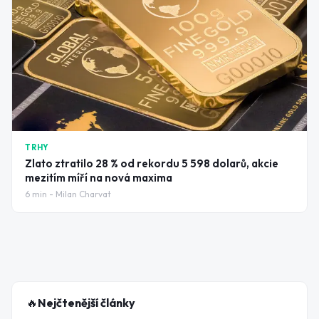
TRHY
Zlato ztratilo 28 % od rekordu 5 598 dolarů, akcie
mezitím míří na nová maxima
6
min -
Milan Charvat
🔥
Nejčtenější články