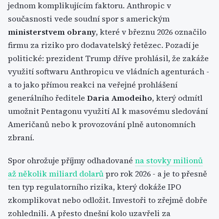
jednom komplikujícím faktoru. Anthropic v
současnosti vede soudní spor s americkým
ministerstvem obrany
, které v březnu 2026 označilo
firmu za riziko pro dodavatelský řetězec. Pozadí je
politické: prezident Trump dříve prohlásil, že zakáže
využití softwaru Anthropicu ve vládních agenturách -
a to jako přímou reakci na veřejné prohlášení
generálního ředitele
Daria Amodeiho
, který odmítl
umožnit Pentagonu využití AI k masovému sledování
Američanů nebo k provozování plně autonomních
zbraní.
Spor ohrožuje příjmy odhadované
na stovky milionů
až několik miliard dolarů
pro rok 2026 - a je to přesně
ten typ regulatorního rizika, který dokáže IPO
zkomplikovat nebo odložit. Investoři to zřejmě dobře
zohlednili. A přesto dnešní kolo uzavřeli za