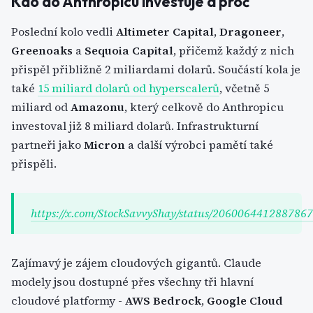
Kdo do Anthropicu investuje a proč
Poslední kolo vedli
Altimeter Capital
,
Dragoneer
,
Greenoaks
a
Sequoia Capital
, přičemž každý z nich
přispěl přibližně 2 miliardami dolarů. Součástí kola je
také
15 miliard dolarů od hyperscalerů
, včetně 5
miliard od
Amazonu
, který celkově do Anthropicu
investoval již 8 miliard dolarů. Infrastrukturní
partneři jako
Micron
a další výrobci pamětí také
přispěli.
https://x.com/StockSavvyShay/status/206006441288786
Zajímavý je zájem cloudových gigantů. Claude
modely jsou dostupné přes všechny tři hlavní
cloudové platformy -
AWS Bedrock
,
Google Cloud