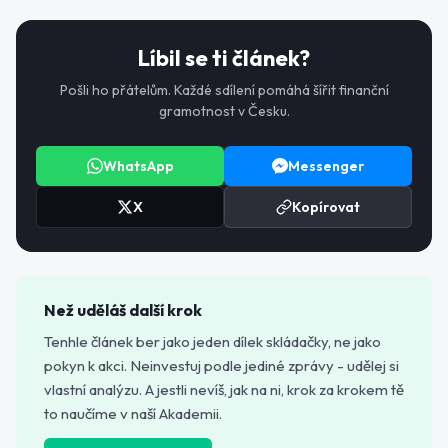
Líbil se ti článek?
Pošli ho přátelům. Každé sdílení pomáhá šířit finanční
gramotnost v Česku.
WhatsApp
Messenger
X
Kopírovat
Než uděláš další krok
Tenhle článek ber jako jeden dílek skládačky, ne jako
pokyn k akci. Neinvestuj podle jediné zprávy - udělej si
vlastní analýzu. A jestli nevíš, jak na ni, krok za krokem tě
to naučíme v naší Akademii.