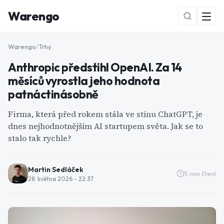
Warengo
Warengo
/
Trhy
Anthropic předstihl OpenAI. Za 14
měsíců vyrostla jeho hodnota
patnáctinásobně
Firma, která před rokem stála ve stínu ChatGPT, je
dnes nejhodnotnějším AI startupem světa. Jak se to
NOVÉ
stalo tak rychle?
Martin Sedláček
5
min čtení
28. května 2026 - 22:37