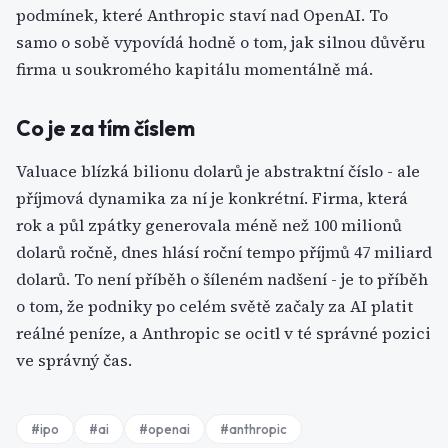
podmínek, které Anthropic staví nad OpenAI. To
samo o sobě vypovídá hodně o tom, jak silnou důvěru
firma u soukromého kapitálu momentálně má.
Co je za tím číslem
Valuace blízká bilionu dolarů je abstraktní číslo - ale
příjmová dynamika za ní je konkrétní. Firma, která
rok a půl zpátky generovala méně než 100 milionů
dolarů ročně, dnes hlásí roční tempo příjmů 47 miliard
dolarů. To není příběh o šíleném nadšení - je to příběh
o tom, že podniky po celém světě začaly za AI platit
reálné peníze, a Anthropic se ocitl v té správné pozici
ve správný čas.
#
ipo
#
ai
#
openai
#
anthropic