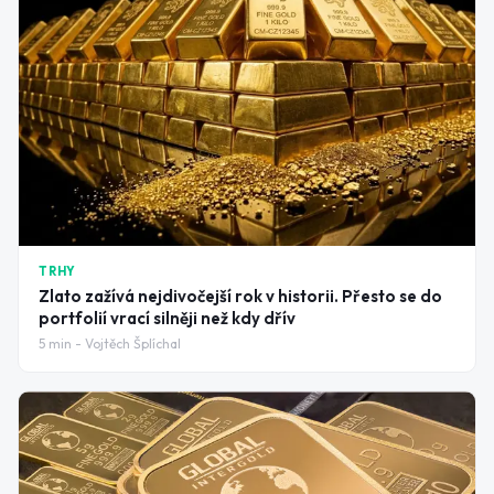
TRHY
Zlato zažívá nejdivočejší rok v historii. Přesto se do
portfolií vrací silněji než kdy dřív
5
min -
Vojtěch Šplíchal