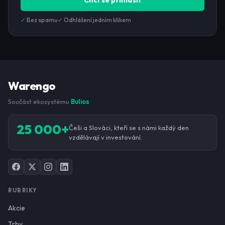
Chci se přihlásit
✓ Bez spamu
✓ Odhlášení jedním klikem
Warengo
Součást ekosystému
Bulios
25 000+
Češi a Slováci, kteří se s námi každý den
vzdělávají v investování.
RUBRIKY
Akcie
Trhy