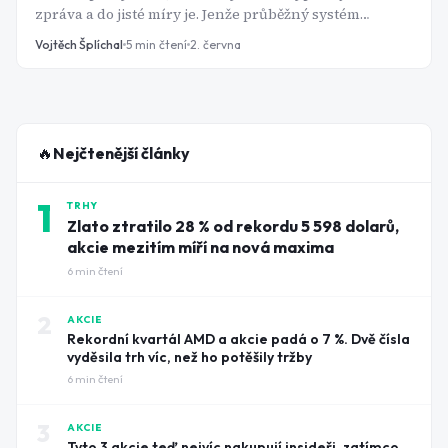
zpráva a do jisté míry je. Jenže průběžný systém
funguje jen tehdy, když má dost pracujících na
Vojtěch Šplíchal
5
min čtení
2. června
každého důchodce. V Česku se rodí rekordně méně dětí
a do důchodu odcházejí silné generace. To je
kombinace, která se nevyřeší sama od sebe.
🔥
Nejčtenější články
1
TRHY
Zlato ztratilo 28 % od rekordu 5 598 dolarů,
akcie mezitím míří na nová maxima
6
min čtení
2
AKCIE
Rekordní kvartál AMD a akcie padá o 7 %. Dvě čísla
vyděsila trh víc, než ho potěšily tržby
6
min čtení
3
AKCIE
Tyto 3 akcie teď nejvíc nakupují insideři, zatímco