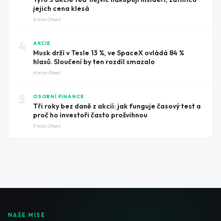
jejich cena klesá
6
min čtení
4
AKCIE
Musk drží v Tesle 13 %, ve SpaceX ovládá 84 %
hlasů. Sloučení by ten rozdíl smazalo
6
min čtení
5
OSOBNÍ FINANCE
Tři roky bez daně z akcií: jak funguje časový test a
proč ho investoři často prošvihnou
7
min čtení
NAŠE MISE