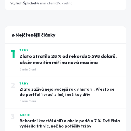
nespočítáš, co by ti stejná suma za dvacet let vydělala
Vojtěch Šplíchal
4
min čtení
29. května
na akciovém trhu. Přitom až 4 z 10 lidí platí pravidelně
za služby, které skoro nepoužívají.
🔥
Nejčtenější články
1
TRHY
Zlato ztratilo 28 % od rekordu 5 598 dolarů,
akcie mezitím míří na nová maxima
6
min čtení
2
TRHY
Zlato zažívá nejdivočejší rok v historii. Přesto se
do portfolií vrací silněji než kdy dřív
5
min čtení
3
AKCIE
Rekordní kvartál AMD a akcie padá o 7 %. Dvě čísla
vyděsila trh víc, než ho potěšily tržby