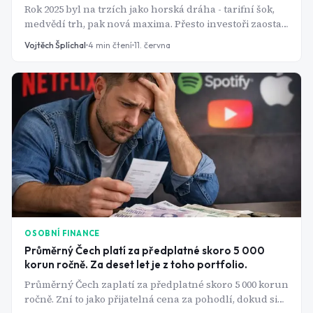
Rok 2025 byl na trzích jako horská dráha - tarifní šok,
medvědí trh, pak nová maxima. Přesto investoři zaostali
za indexem nejméně od roku 2012. Jak je to možné?
Vojtěch Šplíchal
4
min čtení
11. června
OSOBNÍ FINANCE
Průměrný Čech platí za předplatné skoro 5 000
korun ročně. Za deset let je z toho portfolio.
Průměrný Čech zaplatí za předplatné skoro 5 000 korun
ročně. Zní to jako přijatelná cena za pohodlí, dokud si