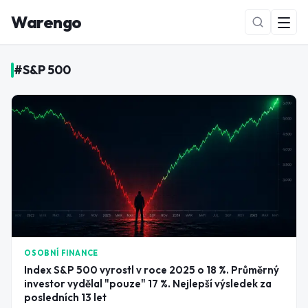
Warengo
#
S&P 500
NOVÉ
OSOBNÍ FINANCE
Index S&P 500 vyrostl v roce 2025 o 18 %. Průměrný
investor vydělal "pouze" 17 %. Nejlepší výsledek za
posledních 13 let