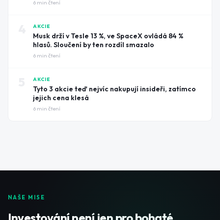
6
min čtení
4
AKCIE
Musk drží v Tesle 13 %, ve SpaceX ovládá 84 %
hlasů. Sloučení by ten rozdíl smazalo
6
min čtení
5
AKCIE
Tyto 3 akcie teď nejvíc nakupují insideři, zatímco
jejich cena klesá
6
min čtení
NAŠE MISE
Investování není jen pro bohaté.