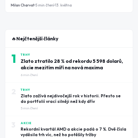
začíná marketing?
Milan Charvat
5
min čtení
13. května
🔥
Nejčtenější články
1
TRHY
Zlato ztratilo 28 % od rekordu 5 598 dolarů,
akcie mezitím míří na nová maxima
6
min čtení
2
TRHY
Zlato zažívá nejdivočejší rok v historii. Přesto se
do portfolií vrací silněji než kdy dřív
5
min čtení
3
AKCIE
Rekordní kvartál AMD a akcie padá o 7 %. Dvě čísla
vyděsila trh víc, než ho potěšily tržby