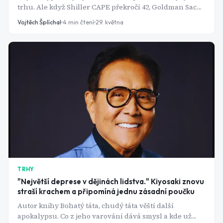
trhu. Ale když Shiller CAPE překročí 42, Goldman Sachs
zvedne pravděpodobnost recese na 30 % a výnosová
Vojtěch Šplíchal
4
min čtení
29. května
křivka se normalizuje po dvou letech inverze -
přestávám to ignorovat a začínám se ptát, co to
znamená pro moje portfolio.
TRHY
"Největší deprese v dějinách lidstva." Kiyosaki znovu
straší krachem a připomíná jednu zásadní poučku
Autor knihy Bohatý táta, chudý táta věští další
apokalypsu. Co z jeho varování dává smysl a kde už