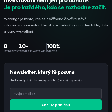
Investování není jen pro bohaté.
Je pro každého, kdo se rozhodne začít.
Warengo je místo, kde se z běžného člověka stává
informovaný investor. Bez zbytečného žargonu. Jen fakta, data
a jasné vysvětlení.
8
20+
100%
let na trhu
témat o investování
zdarma
Newsletter, který tě posune
Jednou týdně. To nejlepší z trhů a světa peněz.
Chci se přihlásit