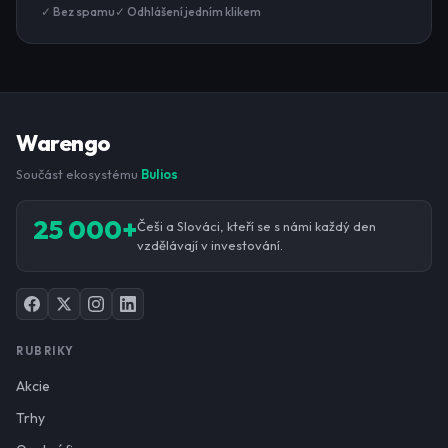
✓ Bez spamu
✓ Odhlášení jedním klikem
Warengo
Součást ekosystému
Bulios
25 000+
Češi a Slováci, kteří se s námi každý den
vzdělávají v investování.
RUBRIKY
Akcie
Trhy