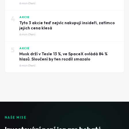
6
min čtení
4
AKCIE
Tyto 3 akcie teď nejvíc nakupují insideři, zatímco
jejich cena klesá
6
min čtení
5
AKCIE
Musk drží v Tesle 13 %, ve SpaceX ovládá 84 %
hlasů. Sloučení by ten rozdíl smazalo
6
min čtení
NAŠE MISE