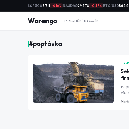
S&P 500
7 711
NASDAQ
29 378
BTC/USD
$64 4
−0,16%
−0,37%
Warengo
INVESTIČNÍ MAGAZÍN
#
poptávka
TRH
Svě
fir
Popt
ekon
nejv
Mart