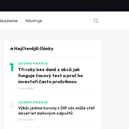
Akademie
Nástroje
🔥
Nejčtenější články
1
OSOBNÍ FINANCE
Tři roky bez daně z akcií: jak
funguje časový test a proč ho
investoři často prošvihnou
7
min čtení
2
OSOBNÍ FINANCE
Výběr jediné koruny z DIP vás může stát
deset let daňových odpočtů
5
min čtení