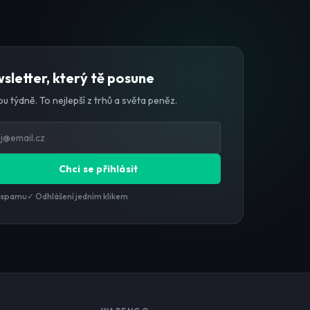
sletter, který tě posune
u týdně. To nejlepší z trhů a světa peněz.
Chci se přihlásit
 spamu
✓ Odhlášení jedním klikem