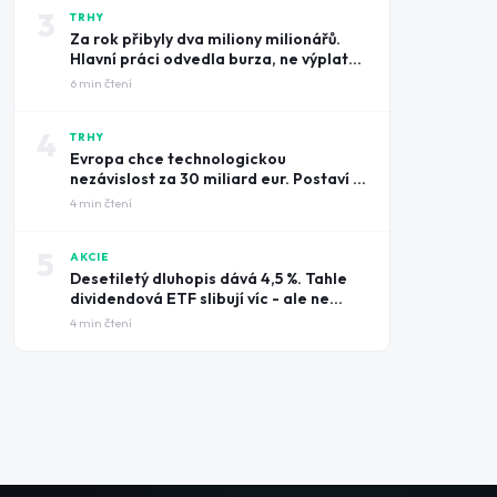
3
TRHY
Za rok přibyly dva miliony milionářů.
Hlavní práci odvedla burza, ne výplatní
pásky
6
min čtení
4
TRHY
Evropa chce technologickou
nezávislost za 30 miliard eur. Postaví ji
na amerických čipech
4
min čtení
5
AKCIE
Desetiletý dluhopis dává 4,5 %. Tahle
dividendová ETF slibují víc - ale ne
zadarmo
4
min čtení