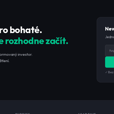
pro bohaté.
New
Jedno
e rozhodne začít.
formovaný investor.
tlení.
✓ Bez