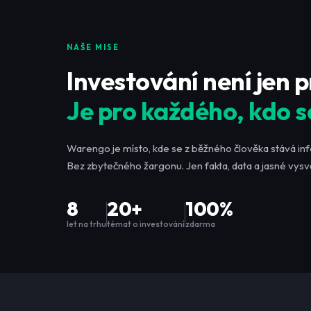
NAŠE MISE
Investování není jen 
Je pro každého, kdo s
Warengo je místo, kde se z běžného člověka stává in
Bez zbytečného žargonu. Jen fakta, data a jasné vysvě
8
20+
100%
let na trhu
témat o investování
zdarma