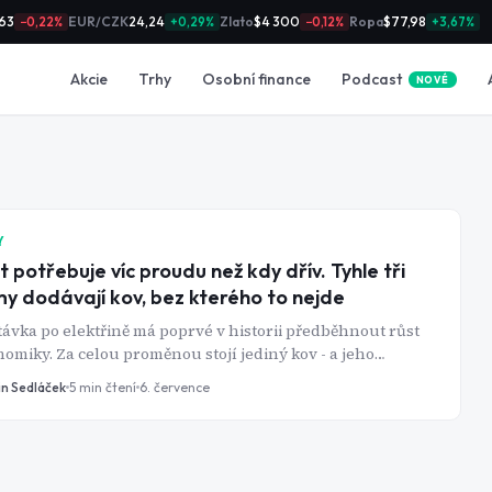
63
EUR/CZK
24,24
Zlato
$4 300
Ropa
$77,98
−0,22%
+0,29%
−0,12%
+3,67%
Podcast
Akcie
Trhy
Osobní finance
NOVÉ
Y
t potřebuje víc proudu než kdy dřív. Tyhle tři
my dodávají kov, bez kterého to nejde
ávka po elektřině má poprvé v historii předběhnout růst
omiky. Za celou proměnou stojí jediný kov - a jeho
ětší těžaři na tom mohou pořádně vydělat.
in Sedláček
5
min čtení
6. července