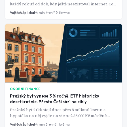
každý rok už od dob, kdy ještě neexistoval internet. Co
tahle exkluzivní skupina nabízí a kde má slabiny?
Vojtěch Šplíchal
4
min čtení
19. června
OSOBNÍ FINANCE
Pražský byt vynese 3 % ročně. ETF historicky
desetkrát víc. Přesto Češi sází na cihly.
Pražský byt 2+kk stojí dnes přes 8 milionů korun a
hypotéka na něj vyjde na víc než 36 000 Kč měsíčně.
Jenže průměrný čistý výnos z pronájmu v Praze se
Vojtěch Šplíchal
4
min čtení
31. května