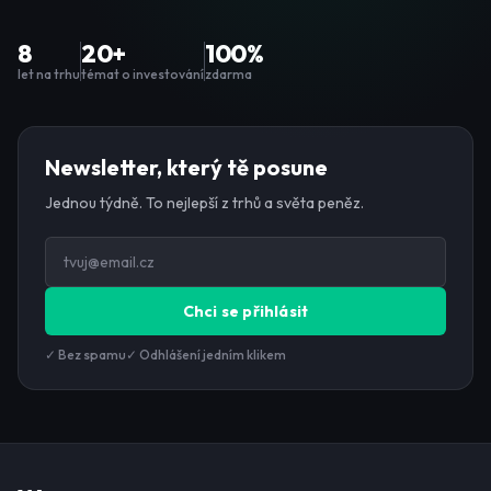
8
20+
100%
let na trhu
témat o investování
zdarma
Newsletter, který tě posune
Jednou týdně. To nejlepší z trhů a světa peněz.
Chci se přihlásit
✓ Bez spamu
✓ Odhlášení jedním klikem