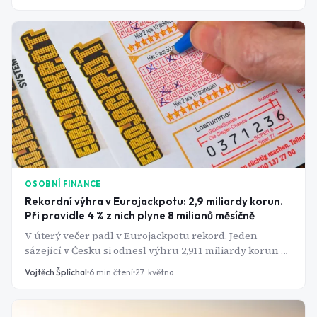
pohybuje kolem 3 %. ETF kopírující S&P 500 přitom
historicky vynáší přes 10 % ročně - bez nájemníků,
oprav a výpadků obsazenosti. Tak proč Češi stále sází
na cihly?
OSOBNÍ FINANCE
Rekordní výhra v Eurojackpotu: 2,9 miliardy korun.
Při pravidle 4 % z nich plyne 8 milionů měsíčně
V úterý večer padl v Eurojackpotu rekord. Jeden
sázející v Česku si odnesl výhru 2,911 miliardy korun a
po zaplacení 15% srážkové daně mu zbyde přibližně
Vojtěch Šplíchal
6
min čtení
27. května
2,47 miliardy. Co s takovým majetkem udělat, je naprosto
legitimní investiční otázka. Správnou alokací dokáže 2,5
miliardy korun generovat příjem pro každou další