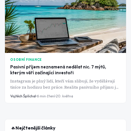
OSOBNÍ FINANCE
Pasivní příjem neznamená nedělat nic. 7 mýtů,
kterým věří začínající investoři
Instagram je plný lidí, kteří vám slibují, že vydělávají
tisíce za hodinu bez práce. Realita pasivního příjmu je
ale jiná. A pokud ji nepochopíte správně, přijdete buď o
Vojtěch Šplíchal
6
min čtení
20. května
peníze, nebo o čas. Tady jsou největší mýty, které o
pasivním příjmu kolují, a co za nimi skutečně stojí.
🔥
Nejčtenější články