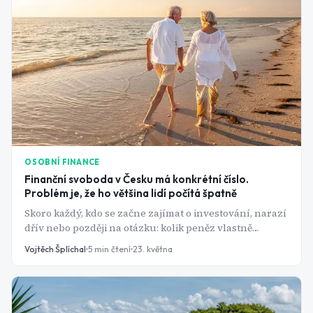
generaci, bez nutnosti sáhnout na jistinu.
OSOBNÍ FINANCE
Finanční svoboda v Česku má konkrétní číslo.
Problém je, že ho většina lidí počítá špatně
Skoro každý, kdo se začne zajímat o investování, narazí
dřív nebo později na otázku: kolik peněz vlastně
potřebuji, abych nemusel pracovat? Na internetu
Vojtěch Šplíchal
5
min čtení
23. května
kolují čísla jako "10 milionů" nebo "25násobek výdajů".
Jenže správná odpověď záleží na třech věcech, které
většina lidí přehlíží: kolik utrácíš, kdy začínáš čerpat a
co se stane na trhu hned na začátku.