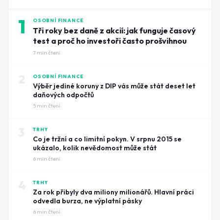
1
OSOBNÍ FINANCE
Tři roky bez daně z akcií: jak funguje časový
test a proč ho investoři často prošvihnou
7
min čtení
2
OSOBNÍ FINANCE
Výběr jediné koruny z DIP vás může stát deset let
daňových odpočtů
5
min čtení
3
TRHY
Co je tržní a co limitní pokyn. V srpnu 2015 se
ukázalo, kolik nevědomost může stát
6
min čtení
4
TRHY
Za rok přibyly dva miliony milionářů. Hlavní práci
odvedla burza, ne výplatní pásky
6
min čtení