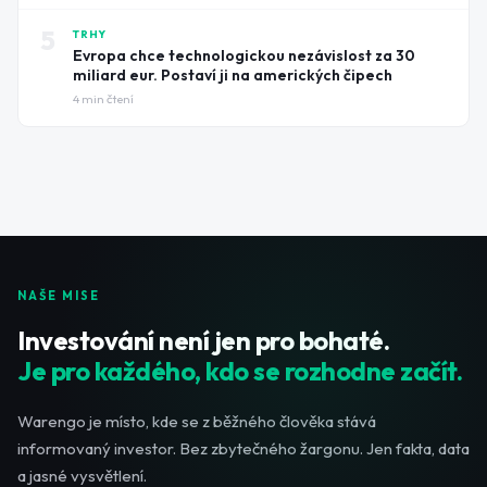
5
TRHY
Evropa chce technologickou nezávislost za 30
miliard eur. Postaví ji na amerických čipech
4
min čtení
NAŠE MISE
Investování není jen pro bohaté.
Je pro každého, kdo se rozhodne začít.
Warengo je místo, kde se z běžného člověka stává
informovaný investor. Bez zbytečného žargonu. Jen fakta, data
a jasné vysvětlení.