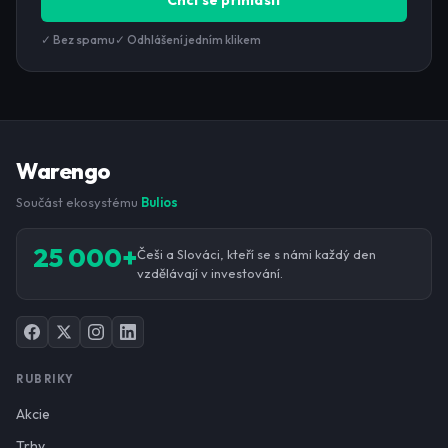
Chci se přihlásit
✓ Bez spamu
✓ Odhlášení jedním klikem
Warengo
Součást ekosystému
Bulios
25 000+
Češi a Slováci, kteří se s námi každý den
vzdělávají v investování.
RUBRIKY
Akcie
Trhy