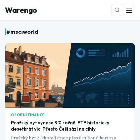
Warengo
#
msciworld
NOVÉ
OSOBNÍ FINANCE
Pražský byt vynese 3 % ročně. ETF historicky
desetkrát víc. Přesto Češi sází na cihly.
Pražský byt 2+kk stojí dnes přes 8 milionů korun a