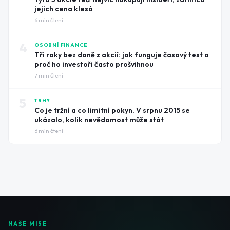
jejich cena klesá
6
min čtení
4
OSOBNÍ FINANCE
Tři roky bez daně z akcií: jak funguje časový test a
proč ho investoři často prošvihnou
7
min čtení
5
TRHY
Co je tržní a co limitní pokyn. V srpnu 2015 se
ukázalo, kolik nevědomost může stát
6
min čtení
NAŠE MISE