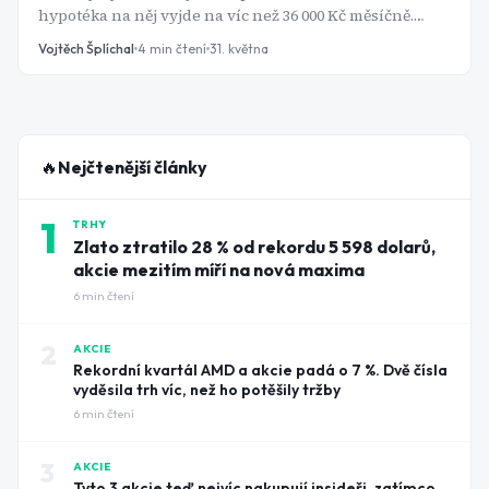
hypotéka na něj vyjde na víc než 36 000 Kč měsíčně.
Jenže průměrný čistý výnos z pronájmu v Praze se
Vojtěch Šplíchal
4
min čtení
31. května
pohybuje kolem 3 %. ETF kopírující S&P 500 přitom
historicky vynáší přes 10 % ročně - bez nájemníků,
oprav a výpadků obsazenosti. Tak proč Češi stále sází
na cihly?
🔥
Nejčtenější články
1
TRHY
Zlato ztratilo 28 % od rekordu 5 598 dolarů,
akcie mezitím míří na nová maxima
6
min čtení
2
AKCIE
Rekordní kvartál AMD a akcie padá o 7 %. Dvě čísla
vyděsila trh víc, než ho potěšily tržby
6
min čtení
3
AKCIE
Tyto 3 akcie teď nejvíc nakupují insideři, zatímco