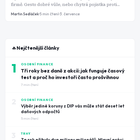
firmě. Gesto dobré vůle, nebo chytrá pojistka proti
regulaci?
Martin Sedláček
5
min čtení
3. července
🔥
Nejčtenější články
1
OSOBNÍ FINANCE
Tři roky bez daně z akcií: jak funguje časový
test a proč ho investoři často prošvihnou
7
min čtení
2
OSOBNÍ FINANCE
Výběr jediné koruny z DIP vás může stát deset let
daňových odpočtů
5
min čtení
3
TRHY
Za rok přibyly dva miliony milionářů. Hlavní práci