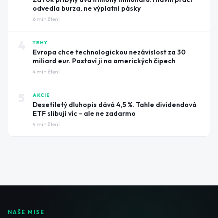
odvedla burza, ne výplatní pásky
6
min čtení
4
TRHY
Evropa chce technologickou nezávislost za 30
miliard eur. Postaví ji na amerických čipech
4
min čtení
5
AKCIE
Desetiletý dluhopis dává 4,5 %. Tahle dividendová
ETF slibují víc - ale ne zadarmo
4
min čtení
NAŠE MISE