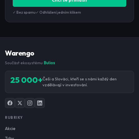
Chci se přihlásit
✓ Bez spamu
✓ Odhlášení jedním klikem
Warengo
Součást ekosystému
Bulios
25 000+
Češi a Slováci, kteří se s námi každý den
vzdělávají v investování.
RUBRIKY
Akcie
Trhy