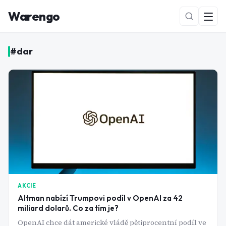
Warengo
#
dar
NOVÉ
AKCIE
Altman nabízí Trumpovi podíl v OpenAI za 42
miliard dolarů. Co za tím je?
OpenAI chce dát americké vládě pětiprocentní podíl ve