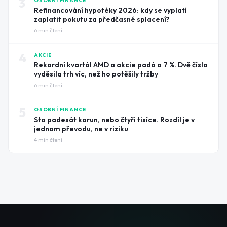
3
OSOBNÍ FINANCE
Refinancování hypotéky 2026: kdy se vyplatí
zaplatit pokutu za předčasné splacení?
6
min čtení
4
AKCIE
Rekordní kvartál AMD a akcie padá o 7 %. Dvě čísla
vyděsila trh víc, než ho potěšily tržby
6
min čtení
5
OSOBNÍ FINANCE
Sto padesát korun, nebo čtyři tisíce. Rozdíl je v
jednom převodu, ne v riziku
4
min čtení