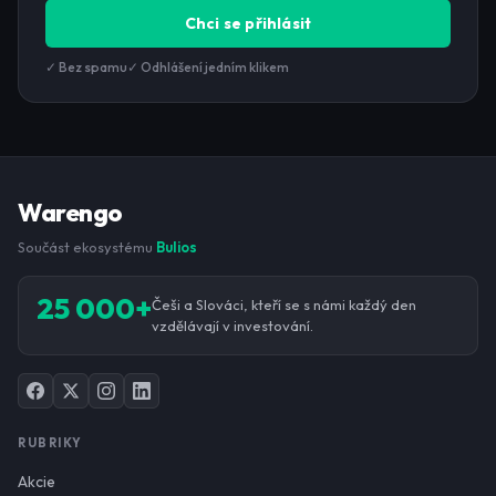
Chci se přihlásit
✓ Bez spamu
✓ Odhlášení jedním klikem
Warengo
Součást ekosystému
Bulios
25 000+
Češi a Slováci, kteří se s námi každý den
vzdělávají v investování.
RUBRIKY
Akcie