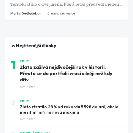
Tentokrát šlo o dvě jména, která letos předvedla jeden z
nejdivočejších růstů na Wall Street.
Martin Sedláček
5
min čtení
7. července
🔥
Nejčtenější články
1
TRHY
Zlato zažívá nejdivočejší rok v historii.
Přesto se do portfolií vrací silněji než kdy
dřív
5
min čtení
2
TRHY
Zlato ztratilo 28 % od rekordu 5 598 dolarů, akcie
mezitím míří na nová maxima
6
min čtení