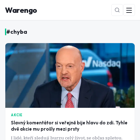
Warengo
#
chyba
NOVÉ
AKCIE
Slavný komentátor si veřejně bije hlavu do zdi. Tyhle
dvě akcie mu prošly mezi prsty
I lidé, kteří sledují burzu celý život, se občas spletou.