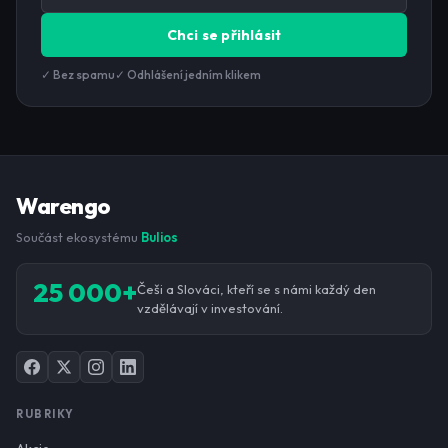
Chci se přihlásit
✓ Bez spamu
✓ Odhlášení jedním klikem
Warengo
Součást ekosystému
Bulios
25 000+
Češi a Slováci, kteří se s námi každý den
vzdělávají v investování.
RUBRIKY