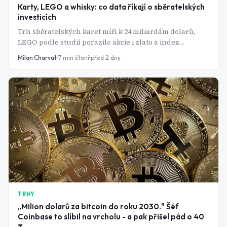
Karty, LEGO a whisky: co data říkají o sběratelských
investicích
Trh sběratelských karet míří k 24 miliardám dolarů,
LEGO podle studií porazilo akcie i zlato a index
luxusních sběratelských aktiv se po letech poklesů
Milan Charvat
7
min čtení
před 2 dny
stabilizuje. Data ale zároveň ukazují, proč jsou tyto
investice plné rizik a proč by měly zůstat jen malým
doplňkem portfolia.
TRHY
„Milion dolarů za bitcoin do roku 2030." Šéf
Coinbase to slíbil na vrcholu - a pak přišel pád o 40
%