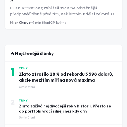
Brian Armstrong vyhlásil svou nejodvážnější
předpověď těsně před tím, než bitcoin udělal rekord. Od
té doby ztratil přes 40 %. Je cíl milion dolarů sázka
Milan Charvat
5
min čtení
29. května
šílence, nebo chladná matematika?
🔥
Nejčtenější články
1
TRHY
Zlato ztratilo 28 % od rekordu 5 598 dolarů,
akcie mezitím míří na nová maxima
6
min čtení
2
TRHY
Zlato zažívá nejdivočejší rok v historii. Přesto se
do portfolií vrací silněji než kdy dřív
5
min čtení