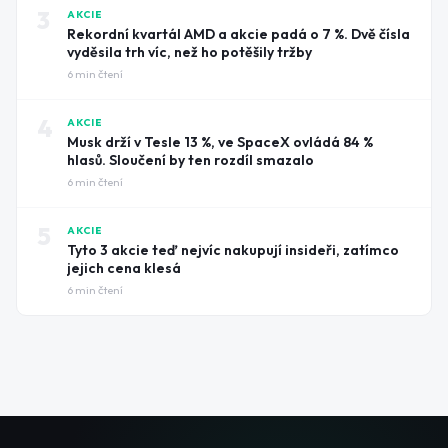
3
AKCIE
Rekordní kvartál AMD a akcie padá o 7 %. Dvě čísla
vyděsila trh víc, než ho potěšily tržby
6
min čtení
4
AKCIE
Musk drží v Tesle 13 %, ve SpaceX ovládá 84 %
hlasů. Sloučení by ten rozdíl smazalo
6
min čtení
5
AKCIE
Tyto 3 akcie teď nejvíc nakupují insideři, zatímco
jejich cena klesá
6
min čtení