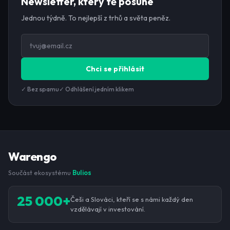
Newsletter, který tě posune
Jednou týdně. To nejlepší z trhů a světa peněz.
Chci se přihlásit
✓ Bez spamu
✓ Odhlášení jedním klikem
Warengo
Součást ekosystému
Bulios
25 000+
Češi a Slováci, kteří se s námi každý den
vzdělávají v investování.