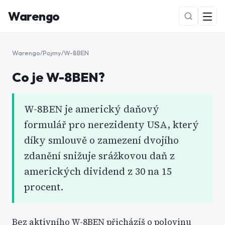
Warengo
Warengo
/
Pojmy
/
W-8BEN
Co je
W-8BEN
?
W-8BEN je americký daňový
formulář pro nerezidenty USA, který
NOVÉ
díky smlouvě o zamezení dvojího
zdanění snižuje srážkovou daň z
amerických dividend z 30 na 15
procent.
Bez aktivního W-8BEN přicházíš o polovinu