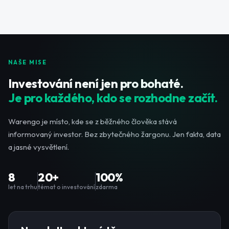
NAŠE MISE
Investování není jen pro bohaté.
Je pro každého, kdo se rozhodne začít.
Warengo je místo, kde se z běžného člověka stává
informovaný investor. Bez zbytečného žargonu. Jen fakta, data
a jasné vysvětlení.
8
20+
100%
let na trhu
témat o investování
zdarma