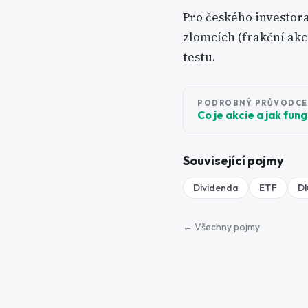
Pro českého investora
zlomcích (frakční akc
testu.
PODROBNÝ PRŮVODCE
Co je akcie a jak fun
Související pojmy
Dividenda
ETF
Dl
← Všechny pojmy