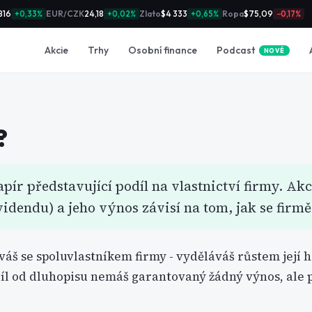
816
EUR/CZK
24,18
Zlato
$4 333
Ropa
$75,09
+0,33%
+0,02%
+0,65%
−0,17%
Podcast
Akcie
Trhy
Osobní finance
NOVÉ
?
apír představující podíl na vlastnictví firmy. A
videndu) a jeho výnos závisí na tom, jak se firmě
áváš se spoluvlastníkem firmy - vyděláváš růstem její 
íl od dluhopisu nemáš garantovaný žádný výnos, ale p