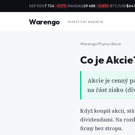
S&P 500
7 724
NASDAQ
29 488
BTC/USD
$64 
−0,17%
−0,83%
Warengo
INVESTIČNÍ MAGAZÍN
Warengo
/
Pojmy
/
Akcie
Co je
Akcie
Akcie je cenný p
na část zisku (di
Když koupíš akcii, st
dividendami. Na rozd
firmy bez stropu.