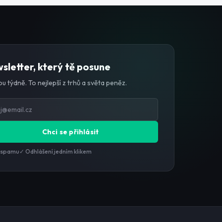
sletter, který tě posune
u týdně. To nejlepší z trhů a světa peněz.
Chci se přihlásit
 spamu
✓ Odhlášení jedním klikem