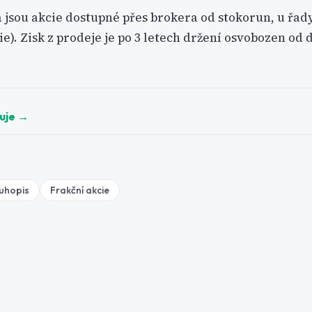
 jsou akcie dostupné přes brokera od stokorun, u řad
ie). Zisk z prodeje je po 3 letech držení osvobozen o
guje
→
uhopis
Frakční akcie