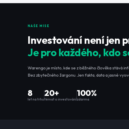
NAŠE MISE
Investování není jen 
Je pro každého, kdo s
Warengo je místo, kde se z běžného člověka stává in
Bez zbytečného žargonu. Jen fakta, data a jasné vysvě
8
20+
100%
let na trhu
témat o investování
zdarma