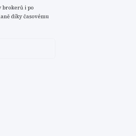
y brokerů i po
d daně díky časovému