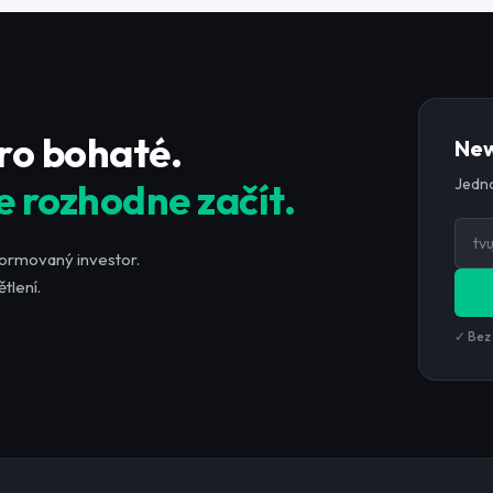
pro bohaté.
New
Jedno
e rozhodne začít.
formovaný investor.
tlení.
✓ Bez