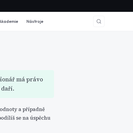
Akademie
Nástroje
kcionář má právo
 daří.
hodnoty a případně
odílíš se na úspěchu