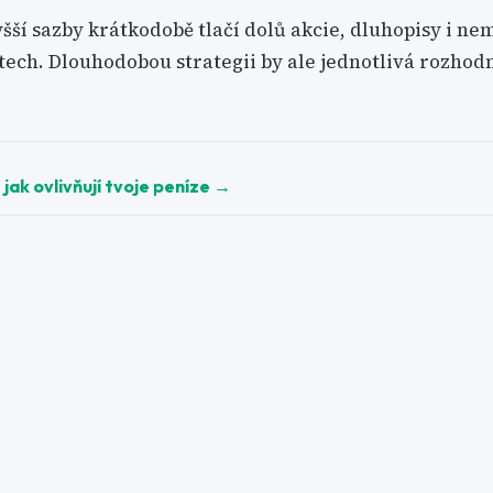
yšší sazby krátkodobě tlačí dolů akcie, dluhopisy i nem
tech. Dlouhodobou strategii by ale jednotlivá rozhod
ak ovlivňují tvoje peníze
→