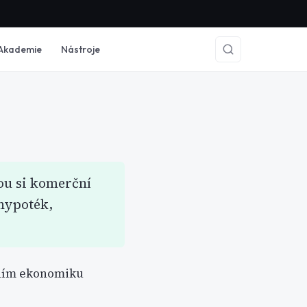
Akademie
Nástroje
ou si komerční
 hypoték,
žením ekonomiku