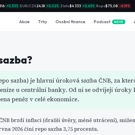
816
EUR/CZK
24,18
Zlato
$4 333
Ropa
$75,08
+0,33%
+0,02%
+0,65%
−0,19%
Podcast
Akcie
Trhy
Osobní finance
NOVÉ
sazba
?
epo sazba) je hlavní úroková sazba ČNB, za kter
eníze u centrální banky. Od ní se odvíjejí úroky
 cena peněz v celé ekonomice.
NB brzdí inflaci (dražší úvěry, méně utrácení), sní
rvna 2026 činí repo sazba 3,75 procenta.