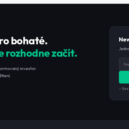
pro bohaté.
New
Jedno
e rozhodne začít.
formovaný investor.
tlení.
✓ Bez