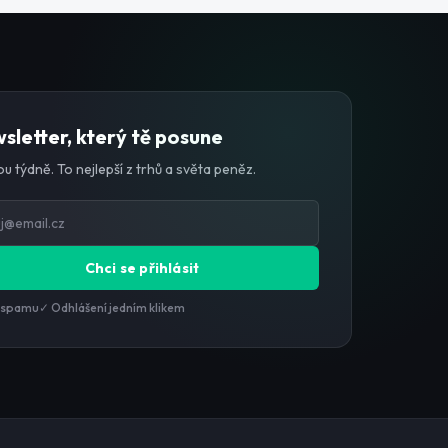
sletter, který tě posune
u týdně. To nejlepší z trhů a světa peněz.
Chci se přihlásit
 spamu
✓ Odhlášení jedním klikem