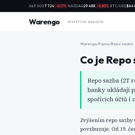
S&P 500
7 724
NASDAQ
29 488
BTC/USD
$64 
−0,17%
−0,83%
Warengo
INVESTIČNÍ MAGAZÍN
Warengo
/
Pojmy
/
Repo sazba
Co je
Repo 
Repo sazba (2T r
banky ukládají p
spořicích účtů i
Zvýšením repo sazby Č
povzbuzuje. Od 19. če