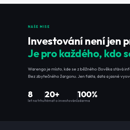
NAŠE MISE
Investování není jen 
Je pro každého, kdo s
Warengo je místo, kde se z běžného člověka stává in
Bez zbytečného žargonu. Jen fakta, data a jasné vysvě
8
20+
100%
let na trhu
témat o investování
zdarma