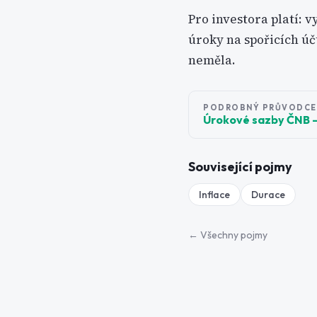
Pro investora platí: v
úroky na spořicích úč
neměla.
PODROBNÝ PRŮVODCE
Úrokové sazby ČNB - j
Související pojmy
Inflace
Durace
← Všechny pojmy