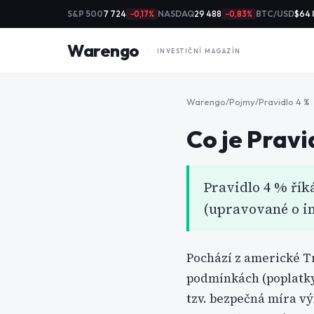
S&P 500
7 724
NASDAQ
29 488
BTC/USD
$64 
−0,17%
−0,83%
Warengo
INVESTIČNÍ MAGAZÍN
Warengo
/
Pojmy
/
Pravidlo 4 %
Co je
Pravi
Pravidlo 4 % říká
(upravované o inf
Pochází z americké T
podmínkách (poplatky, 
tzv. bezpečná míra vý