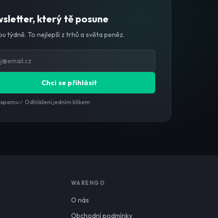
sletter, který tě posune
u týdně. To nejlepší z trhů a světa peněz.
Chci se přihlásit
 spamu
✓ Odhlášení jedním klikem
WARENGO
O nás
Obchodní podmínky