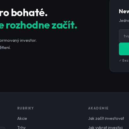
pro bohaté.
New
Jedno
e rozhodne začít.
formovaný investor.
tlení.
✓ Bez
RUBRIKY
AKADEMIE
Akcie
Jak začít investovat
Trhy
Jak vybrat investici