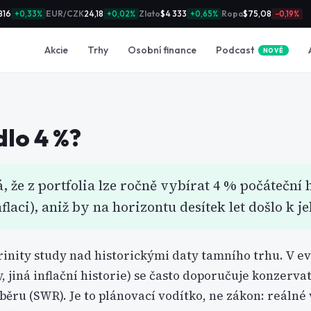
816
EUR/CZK
24,18
Zlato
$4 333
Ropa
$75,08
+0,33%
+0,02%
+0,65%
−0,19%
Podcast
Akcie
Trhy
Osobní finance
NOVÉ
dlo 4 %
?
, že z portfolia lze ročně vybírat 4 % počáteční
laci), aniž by na horizontu desítek let došlo k j
rinity study nad historickými daty tamního trhu. V e
jiná inflační historie) se často doporučuje konzervati
běru (SWR). Je to plánovací vodítko, ne zákon: reáln