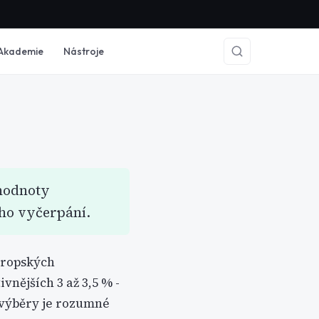
Akademie
Nástroje
 hodnoty
eho vyčerpání.
vropských
vnějších 3 až 3,5 % -
é výběry je rozumné