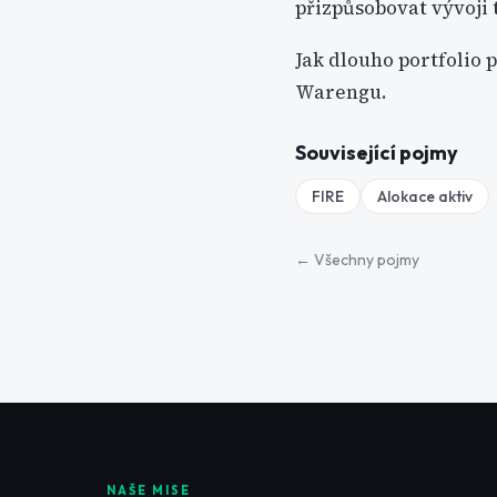
přizpůsobovat vývoji 
Jak dlouho portfolio 
Warengu.
Související pojmy
FIRE
Alokace aktiv
← Všechny pojmy
NAŠE MISE