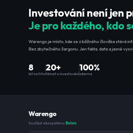
Investování není jen 
Je pro každého, kdo s
Warengo je místo, kde se z běžného člověka stává in
Bez zbytečného žargonu. Jen fakta, data a jasné vysvě
8
20+
100%
let na trhu
témat o investování
zdarma
Warengo
Součást ekosystému
Bulios