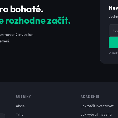
pro bohaté.
New
Jedno
e rozhodne začít.
formovaný investor.
tlení.
✓ Bez
RUBRIKY
AKADEMIE
Akcie
Jak začít investovat
Trhy
Jak vybrat investici