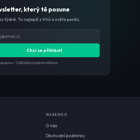
sletter, který tě posune
u týdně. To nejlepší z trhů a světa peněz.
Chci se přihlásit
 spamu
✓ Odhlášení jedním klikem
WARENGO
O nás
Obchodní podmínky