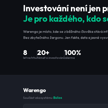
Investování není jen 
Je pro každého, kdo s
Warengo je místo, kde se z běžného člověka stává in
Bez zbytečného žargonu. Jen fakta, data a jasné vysvě
8
20+
100%
let na trhu
témat o investování
zdarma
Warengo
Součást ekosystému
Bulios