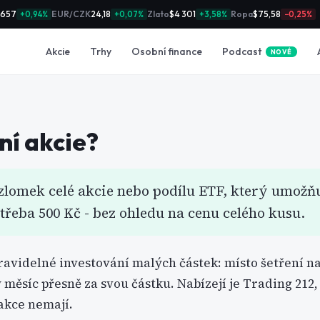
 657
EUR/CZK
24,18
Zlato
$4 301
Ropa
$75,58
+0,94%
+0,07%
+3,58%
−0,25%
Podcast
Akcie
Trhy
Osobní finance
NOVÉ
ní akcie
?
 zlomek celé akcie nebo podílu ETF, který umožň
třeba 500 Kč - bez ohledu na cenu celého kusu.
ravidelné investování malých částek: místo šetření na 
měsíc přesně za svou částku. Nabízejí je Trading 212
akce nemají.