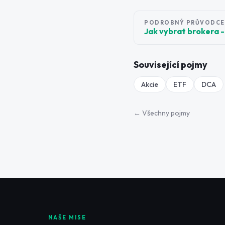
PODROBNÝ PRŮVODCE
Jak vybrat brokera -
Související pojmy
Akcie
ETF
DCA
← Všechny pojmy
NAŠE MISE