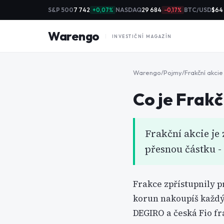
S&P 500
7 742
NASDAQ
29 684
BTC/USD
$64
+0,07%
−0,17%
Warengo
INVESTIČNÍ MAGAZÍN
Warengo
/
Pojmy
/
Frakční akcie
Co je
Frakč
Frakční akcie je
přesnou částku - 
Frakce zpřístupnily p
korun nakoupíš každý 
DEGIRO a česká Fio fr