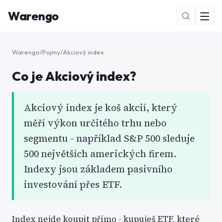
Warengo
Warengo
/
Pojmy
/
Akciový index
Co je
Akciový index
?
Akciový index je koš akcií, který
měří výkon určitého trhu nebo
NOVÉ
segmentu - například S&P 500 sleduje
500 největších amerických firem.
Indexy jsou základem pasivního
investování přes ETF.
Index nejde koupit přímo - kupuješ ETF, které