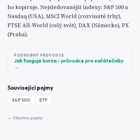
ho kopíruje. Nejsledovanější indexy: S&P 500 a
Nasdaq (USA), MSCI World (rozvinuté trhy),
FTSE All-World (celý svět), DAX (Německo), PX
(Praha).
PODROBNÝ PRŮVODCE
Jak funguje burza - průvodce pro začátečníky
→
Související pojmy
S&P 500
ETF
← Všechny pojmy