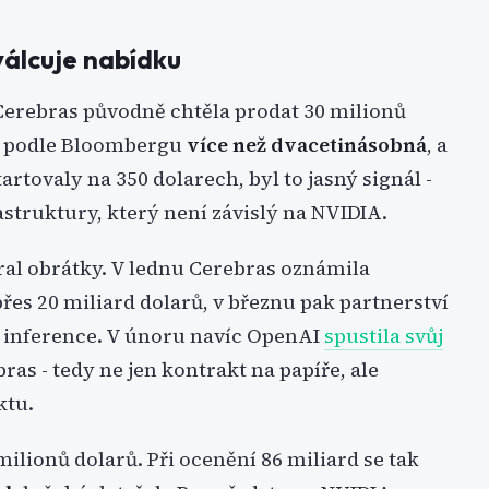
álcuje nabídku
 Cerebras původně chtěla prodat 30 milionů
la podle Bloombergu
více než dvacetinásobná
, a
artovaly na 350 dolarech, byl to jasný signál -
rastruktury, který není závislý na NVIDIA.
ral obrátky. V lednu Cerebras oznámila
řes 20 miliard dolarů, v březnu pak partnerství
é inference. V únoru navíc OpenAI
spustila svůj
ras - tedy ne jen kontrakt na papíře, ale
ktu.
milionů dolarů. Při ocenění 86 miliard se tak