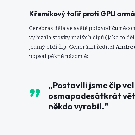
Křemíkový talíř proti GPU arm
Cerebras dělá ve světě polovodičů něco
vyřezala stovky malých čipů (jako to dě
jediný obří čip. Generální ředitel
Andre
popsal pěkně názorně:
„Postavili jsme čip vel
osmapadesátkrát větší
někdo vyrobil."