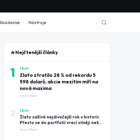
Akademie
Nástroje
🔥
Nejčtenější články
1
TRHY
Zlato ztratilo 28 % od rekordu 5
598 dolarů, akcie mezitím míří na
nová maxima
6
min čtení
2
TRHY
Zlato zažívá nejdivočejší rok v historii.
Přesto se do portfolií vrací silněji než
kdy dřív
5
min čtení