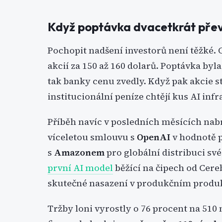
Když poptávka dvacetkrát přev
Pochopit nadšení investorů není těžké.
akcií za 150 až 160 dolarů. Poptávka by
tak banky cenu zvedly. Když pak akcie st
institucionální peníze chtějí kus AI inf
Příběh navíc v posledních měsících nab
víceletou smlouvu s
OpenAI
v hodnotě p
s
Amazonem
pro globální distribuci sv
první AI model
běžící na čipech od Cereb
skutečné nasazení v produkčním produ
Tržby loni vyrostly o 76 procent na 510 