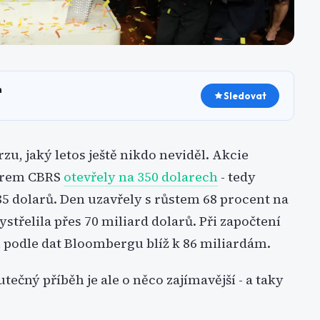
h
Sledovat
rzu, jaký letos ještě nikdo neviděl. Akcie
erem CBRS
otevřely na 350 dolarech
- tedy
5 dolarů. Den uzavřely s růstem 68 procent na
ystřelila přes 70 miliard dolarů. Při započtení
 podle dat Bloombergu blíž k 86 miliardám.
utečný příběh je ale o něco zajímavější - a taky