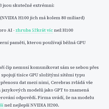
3 jsou skutečně extrémní:
(NVIDIA H100 jich má kolem 80 miliard)
ro AI -
zhruba 52krát víc
než H100
erní paměti, kterou používají běžná GPU
obří čip nemusí komunikovat sám se sebou přes
spojují tisíce GPU složitými sítěmi typu
i přenosu dat mezi nimi, Cerebras zvládá vše
ch jazykových modelů jako GPT to znamená
nerování odpovědí. Firma uvádí, že na modelu
ší
než nejlepší NVIDIA H200.