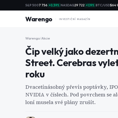
S&P 500
7 756
NASDAQ
29 722
BTC/USD
$64 
+0,59%
+1,19%
Warengo
INVESTIČNÍ MAGAZÍN
Warengo
/
Akcie
Čip velký jako dezertn
Street. Cerebras vylet
roku
Dvacetinásobný převis poptávky, IPO z
NVIDIA v číslech. Pod povrchem se a
loni musela své plány zrušit.