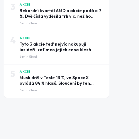
3
AKCIE
Rekordní kvartál AMD a akcie padá o 7
%. Dvě čísla vyděsila trh víc, než ho
potěšily tržby
6
min čtení
4
AKCIE
Tyto 3 akcie teď nejvíc nakupují
insideři, zatímco jejich cena klesá
6
min čtení
5
AKCIE
Musk drží v Tesle 13 %, ve SpaceX
ovládá 84 % hlasů. Sloučení by ten
rozdíl smazalo
6
min čtení