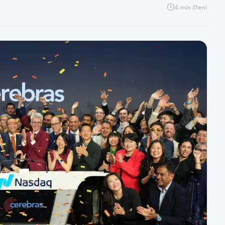
4
min čtení