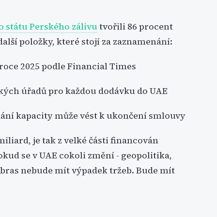
o státu Perského zálivu
tvořili 86 procent
další položky, které stojí za zaznamenání:
roce 2025 podle Financial Times
ých úřadů pro každou dodávku do UAE
ání kapacity může vést k ukončení smlouvy
iliard, je tak z velké části financován
ud se v UAE cokoli změní - geopolitika,
erebras nebude mít výpadek tržeb. Bude mít