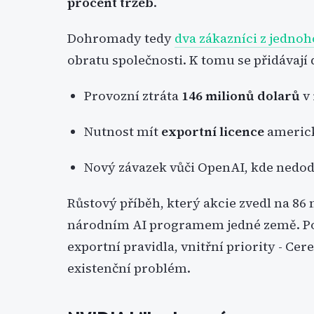
procent tržeb
.
Dohromady tedy
dva zákazníci z jednoh
obratu společnosti. K tomu se přidávají 
Provozní ztráta
146 milionů dolarů
v 
Nutnost mít
exportní licence
americk
Nový závazek vůči OpenAI, kde nedod
Růstový příběh, který akcie zvedl na 86 m
národním AI programem jedné země. Pok
exportní pravidla, vnitřní priority - C
existenční problém.