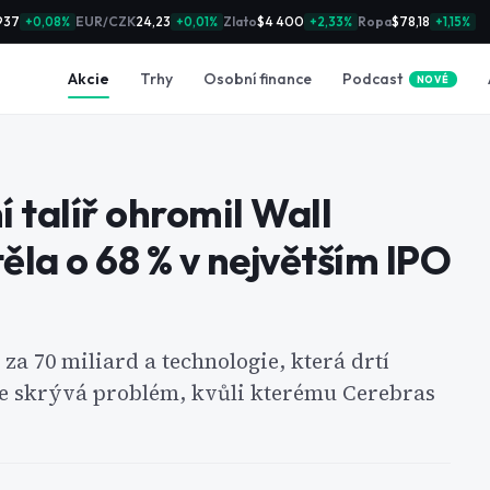
937
EUR/CZK
24,23
Zlato
$4 400
Ropa
$78,18
+0,08%
+0,01%
+2,33%
+1,15%
Podcast
Akcie
Trhy
Osobní finance
NOVÉ
í talíř ohromil Wall
ěla o 68 % v největším IPO
a 70 miliard a technologie, která drtí
le skrývá problém, kvůli kterému Cerebras