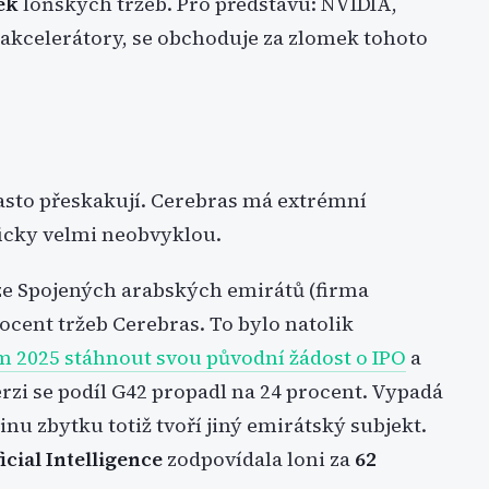
ek
loňských tržeb. Pro představu: NVIDIA,
 akcelerátory, se obchoduje za zlomek tohoto
 často přeskakují. Cerebras má extrémní
ficky velmi neobvyklou.
e Spojených arabských emirátů (firma
cent tržeb Cerebras. To bylo natolik
m 2025 stáhnout svou původní žádost o IPO
a
erzi se podíl G42 propadl na 24 procent. Vypadá
tšinu zbytku totiž tvoří jiný emirátský subjekt.
cial Intelligence
zodpovídala loni za
62