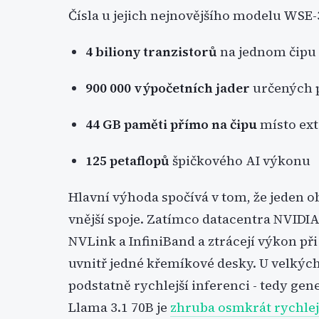
Čísla u jejich nejnovějšího modelu WSE-
4 biliony tranzistorů
na jednom čipu 
900 000 výpočetních jader
určených p
44 GB paměti přímo na čipu
místo ext
125 petaflopů
špičkového AI výkonu
Hlavní výhoda spočívá v tom, že jeden 
vnější spoje. Zatímco datacentra NVIDIA 
NVLink a InfiniBand a ztrácejí výkon př
uvnitř jedné křemíkové desky. U velký
podstatně rychlejší inferenci - tedy ge
Llama 3.1 70B je
zhruba osmkrát rychlej