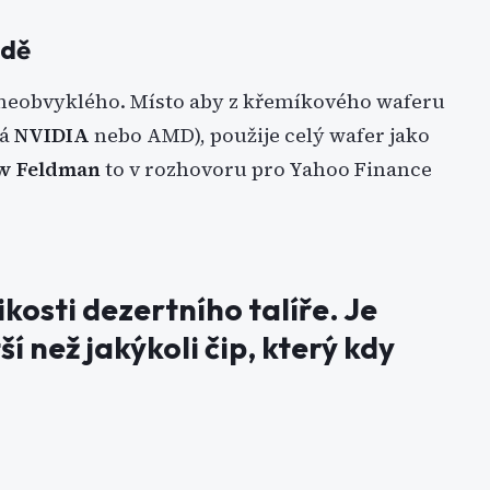
ádě
 neobvyklého. Místo aby z křemíkového waferu
lá
NVIDIA
nebo AMD), použije celý wafer jako
w Feldman
to v rozhovoru pro Yahoo Finance
ikosti dezertního talíře. Je
 než jakýkoli čip, který kdy