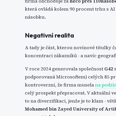
firma obchoduje za
něco přes 110násob
která ovládá kolem 90 procent trhu s AI
násobku.
Negativní realita
A tady je část, kterou novinové titulky
koncentraci zákazníků - a navíc geogra
V roce 2024 generovala společnost
G42
z
podporovaná Microsoftem) celých 85 pro
kontroverzní, že firma musela
na podzi
celý prospekt přepracovat. V aktuální v
to na diverzifikaci, jenže je to klam - vě
Mohamed bin Zayed University of Artifi