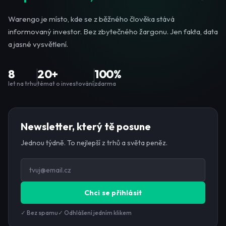
Warengo je místo, kde se z běžného člověka stává
informovaný investor. Bez zbytečného žargonu. Jen fakta, data
a jasné vysvětlení.
8
20+
100%
let na trhu
témat o investování
zdarma
Newsletter, který tě posune
Jednou týdně. To nejlepší z trhů a světa peněz.
Chci se přihlásit
✓ Bez spamu
✓ Odhlášení jedním klikem