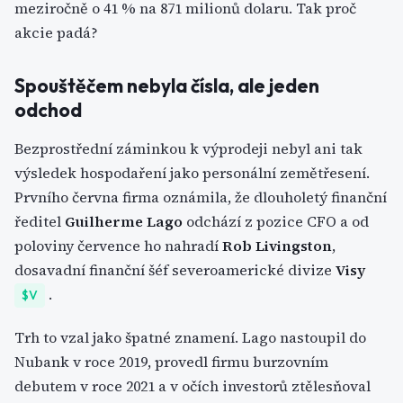
meziročně o 41 % na 871 milionů dolaru. Tak proč
akcie padá?
Spouštěčem nebyla čísla, ale jeden
odchod
Bezprostřední záminkou k výprodeji nebyl ani tak
výsledek hospodaření jako personální zemětřesení.
Prvního června firma oznámila, že dlouholetý finanční
ředitel
Guilherme Lago
odchází z pozice CFO a od
poloviny července ho nahradí
Rob Livingston
,
dosavadní finanční šéf severoamerické divize
Visy
.
$V
Trh to vzal jako špatné znamení. Lago nastoupil do
Nubank v roce 2019, provedl firmu burzovním
debutem v roce 2021 a v očích investorů ztělesňoval