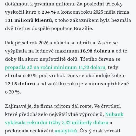
dotáhnout k prvnímu milionu. Za poslední tři roky
vyskočil kurz o
234 %
a koncem roku 2025 měla firma
131 milionů klientů
, z toho zákazníkem byla bezmála
dvě třetiny dospělé populace Brazílie.
Pak přišel rok 2026 a nálada se obrátila. Akcie se
vyšplhala na lednové maximum
18,98 dolaru
a od té
doby šla skoro nepřetržitě dolů. Třetího června se
propadla až na roční minimum 11,20 dolaru
, tedy
zhruba o 40 % pod vrchol. Dnes se obchoduje kolem
12,18 dolaru
a od začátku roku je v minusu přibližně
o 30 %.
Zajímavé je, že firma přitom dál roste. Ve čtvrtletí,
které předcházelo největší vlně výprodejů,
Nubank
vykázala rekordní tržby 5,32 miliardy dolaru
a
překonala očekávání
analytiků
. Čistý zisk vzrostl