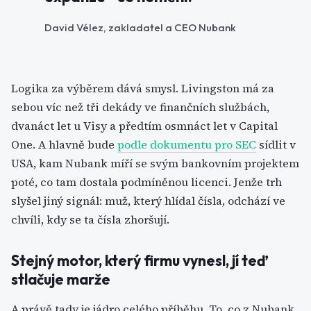
David Vélez, zakladatel a CEO Nubank
Logika za výběrem dává smysl. Livingston má za
sebou víc než tři dekády ve finančních službách,
dvanáct let u Visy a předtím osmnáct let v Capital
One. A hlavně bude
podle dokumentu pro SEC
sídlit v
USA, kam Nubank míří se svým bankovním projektem
poté, co tam dostala podmíněnou licenci. Jenže trh
slyšel jiný signál: muž, který hlídal čísla, odchází ve
chvíli, kdy se ta čísla zhoršují.
Stejný motor, který firmu vynesl, jí teď
stlačuje marže
A právě tady je jádro celého příběhu. To, co z Nubank