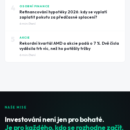
4
OSOBNÍ FINANCE
Refinancování hypotéky 2026: kdy se vyplatí
zaplatit pokutu za předčasné splacení?
6
min čtení
5
AKCIE
Rekordní kvartál AMD a akcie padá o 7 %. Dvě čísla
vyděsila trh víc, než ho potěšily tržby
6
min čtení
NAŠE MISE
Investování není jen pro bohaté.
Je pro každého, kdo se rozhodne začít.