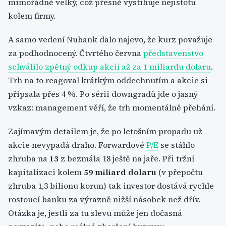
mimořádně velký, což přesně vystihuje nejistotu
kolem firmy.
A samo vedení Nubank dalo najevo, že kurz považuje
za podhodnocený. Čtvrtého června
představenstvo
schválilo zpětný odkup akcií až za 1 miliardu dolaru
.
Trh na to reagoval krátkým oddechnutím a akcie si
připsala přes 4 %. Po sérii downgradů jde o jasný
vzkaz: management věří, že trh momentálně přehání.
Zajímavým detailem je, že po letošním propadu už
akcie nevypadá draho. Forwardové
P/E
se stáhlo
zhruba na
13
z bezmála 18 ještě na jaře. Při tržní
kapitalizaci kolem
59 miliard dolaru
(v přepočtu
zhruba 1,3 bilionu korun) tak investor dostává rychle
rostoucí banku za výrazně nižší násobek než dřív.
Otázka je, jestli za tu slevu může jen dočasná