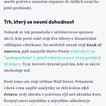
marže potrvá a samotná expanze do dalších zemí ho
ještě prohloubí.
Trh, který se neumí dohodnout
Nubank se tak proměnila v učebnicovou spornou
akcii, kde proti sobě stojí dva tábory s diametrálně
odlišnými cílovkami. Na medvědí straně stojí
Bank of
America
, jejíž analytik Mario Pierry
stáhl akcii na
"underperform" a srazil cílovou cenu z 16 na pouhých
10 dolaru
. To je úroveň výrazně pod tím, kde se akcie
obchoduje teď.
Proti tomu ale stojí většina Wall Street. Průměrná
cílová cena napříč analytiky se drží kolem
18,5
dolaru
, tedy zhruba o polovinu výš než aktuální kurz.
Rozptyl mezi nejnižším a nejvyšším odhadem je