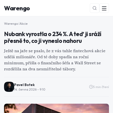
Warengo
Warengo
/
Akcie
Nubank vyrostla o 234 %. A teď ji sráží
přesně to, co ji vyneslo nahoru
Ještě na jaře se psalo, že z vás tahle fintechová akcie
udělá milionáře. Od té doby spadla na roční
minimum, přišla o finančního šéfa a Wall Street se
NOVÉ
rozdělila na dva nesmiřitelné tábory.
Pavel Botek
5
min čtení
14. června 2026 - 9:10