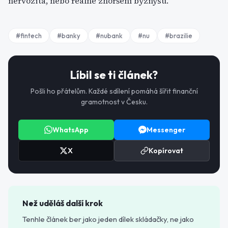
nervozita, nebo reálné zhoršení byznysu.
#
fintech
#
banky
#
nubank
#
nu
#
brazilie
Líbil se ti článek?
Pošli ho přátelům. Každé sdílení pomáhá šířit finanční
gramotnost v Česku.
WhatsApp
Messenger
X
Kopírovat
Než uděláš další krok
Tenhle článek ber jako jeden dílek skládačky, ne jako