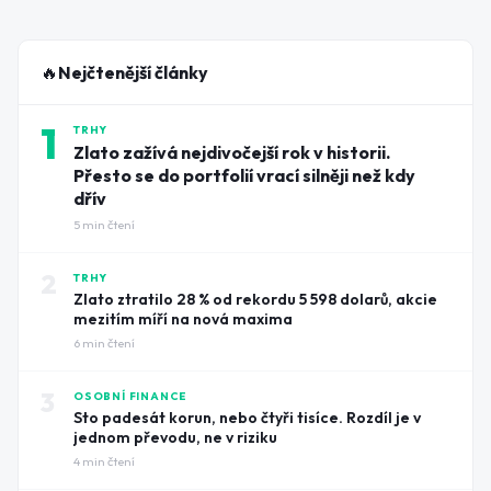
🔥
Nejčtenější články
1
TRHY
Zlato zažívá nejdivočejší rok v historii.
Přesto se do portfolií vrací silněji než kdy
dřív
5
min čtení
2
TRHY
Zlato ztratilo 28 % od rekordu 5 598 dolarů, akcie
mezitím míří na nová maxima
6
min čtení
3
OSOBNÍ FINANCE
Sto padesát korun, nebo čtyři tisíce. Rozdíl je v
jednom převodu, ne v riziku
4
min čtení