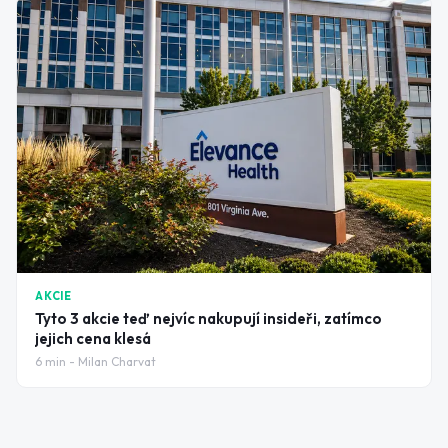
AKCIE
Tyto 3 akcie teď nejvíc nakupují insideři, zatímco
jejich cena klesá
6
min -
Milan Charvat