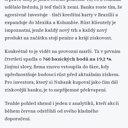
udělalo hvězdu, ji teď tlačí k zemi. Banka roste tím, že
agresivně investuje - tlačí kreditní karty v Brazílii a
expanduje do Mexika a Kolumbie. Růst klientely je
impozantní, jenže každý nový trh a každý nový
produkt na začátku stojí peníze a krájí ziskovost.
Konkrétně to je vidět na provozní marži. Ta v prvním
čtvrtletí spadla o
760 bazických bodů na 19,2 %
.
Jinými slovy, firma znovu vstoupila do fáze, kdy
upřednostňuje budoucí růst před aktuálním ziskem.
Pro investora, který si Nubank kupoval jako čím dál
ziskovější banku, je to nepříjemné překvapení.
Tenhle pohled shrnul i jeden z analytiků, kteří akcii
během června odstřihli od svého kladného
doporučení.