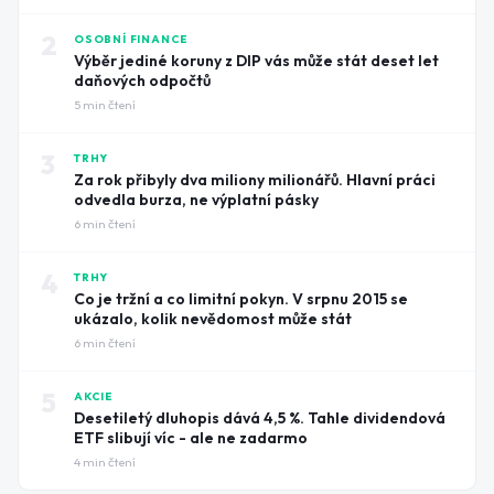
2
OSOBNÍ FINANCE
Výběr jediné koruny z DIP vás může stát deset let
daňových odpočtů
5
min čtení
3
TRHY
Za rok přibyly dva miliony milionářů. Hlavní práci
odvedla burza, ne výplatní pásky
6
min čtení
4
TRHY
Co je tržní a co limitní pokyn. V srpnu 2015 se
ukázalo, kolik nevědomost může stát
6
min čtení
5
AKCIE
Desetiletý dluhopis dává 4,5 %. Tahle dividendová
ETF slibují víc - ale ne zadarmo
4
min čtení