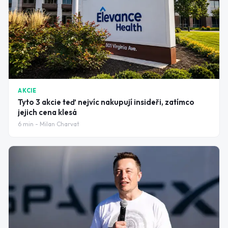
AKCIE
Tyto 3 akcie teď nejvíc nakupují insideři, zatímco
jejich cena klesá
6
min -
Milan Charvat