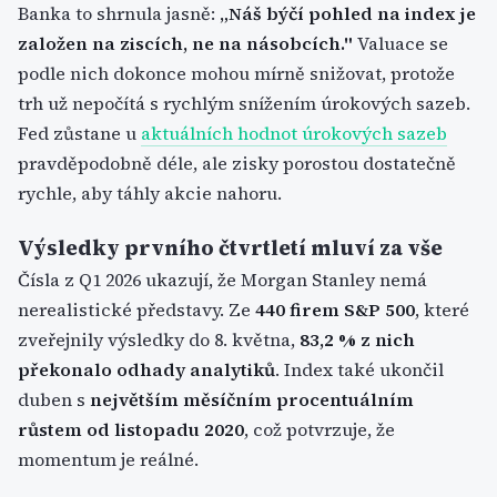
Banka to shrnula jasně:
„Náš býčí pohled na index je
založen na ziscích, ne na násobcích."
Valuace se
podle nich dokonce mohou mírně snižovat, protože
trh už nepočítá s rychlým snížením úrokových sazeb.
Fed zůstane u
aktuálních hodnot úrokových sazeb
pravděpodobně déle, ale zisky porostou dostatečně
rychle, aby táhly akcie nahoru.
Výsledky prvního čtvrtletí mluví za vše
Čísla z Q1 2026 ukazují, že Morgan Stanley nemá
nerealistické představy. Ze
440 firem S&P 500
, které
zveřejnily výsledky do 8. května,
83,2 % z nich
překonalo odhady analytiků
. Index také ukončil
duben s
největším měsíčním procentuálním
růstem od listopadu 2020
, což potvrzuje, že
momentum je reálné.