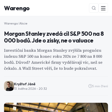
Warengo
Warengo
/
Akcie
Morgan Stanley zvedá cíl S&P 500 na 8
000 bodů. Jde o zisky, ne o valuace
Investiční banka Morgan Stanley zvýšila prognózu
indexu S&P 500 na konec roku 2026 ze 7 800 na 8 000
bodů. Důvod? Americké firmy vydělávají víc, než se
NOVÉ
čekalo. A Wall Street věří, že to bude pokračovat.
Kryštof Jáně
5
min čtení
13. května 2026 - 20:32