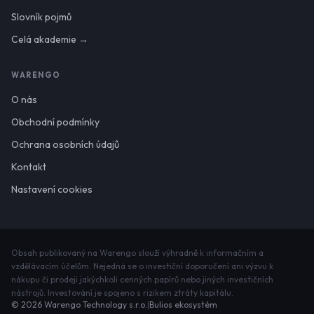
Slovník pojmů
Celá akademie →
WARENGO
O nás
Obchodní podmínky
Ochrana osobních údajů
Kontakt
Nastavení cookies
Obsah publikovaný na Warengo slouží výhradně k informačním a
vzdělávacím účelům. Nejedná se o investiční doporučení ani výzvu k
nákupu či prodeji jakýchkoli cenných papírů nebo jiných investičních
nástrojů. Investování je spojeno s rizikem ztráty kapitálu.
©
2026
Warengo Technology s.r.o.
|
Bulios ekosystém