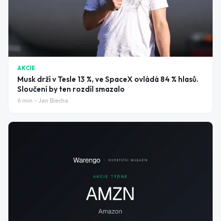
AKCIE
Musk drží v Tesle 13 %, ve SpaceX ovládá 84 % hlasů.
Sloučení by ten rozdíl smazalo
6
min -
Jan Blecha