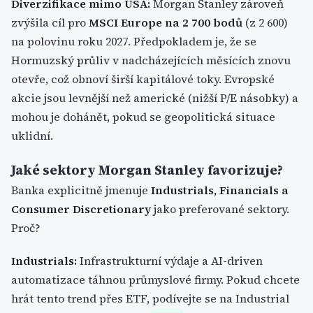
Diverzifikace mimo USA:
Morgan Stanley zároveň
zvýšila cíl pro
MSCI Europe na 2 700 bodů
(z 2 600)
na polovinu roku 2027. Předpokladem je, že se
Hormuzský průliv v nadcházejících měsících znovu
otevře, což obnoví širší kapitálové toky. Evropské
akcie jsou levnější než americké (nižší P/E násobky) a
mohou je dohánět, pokud se geopolitická situace
uklidní.
Jaké sektory Morgan Stanley favorizuje?
Banka explicitně jmenuje
Industrials, Financials a
Consumer Discretionary
jako preferované sektory.
Proč?
Industrials:
Infrastrukturní výdaje a AI-driven
automatizace táhnou průmyslové firmy. Pokud chcete
hrát tento trend přes ETF, podívejte se na Industrial