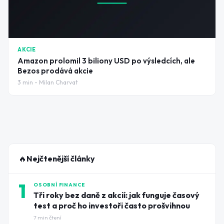
AKCIE
Amazon prolomil 3 biliony USD po výsledcích, ale
Bezos prodává akcie
3
min -
Milan Charvat
🔥
Nejčtenější články
1
OSOBNÍ FINANCE
Tři roky bez daně z akcií: jak funguje časový
test a proč ho investoři často prošvihnou
7
min čtení