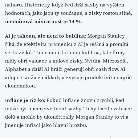
nahoru. Historicky, když Fed drží sazby na vyšších
hodnotách, jako jsou ty současné, a zisky rostou silně,
mediánová návratnost je 14 %
.
AI je tahoun, ale není to bublina:
Morgan Stanley
říká, že efektivita pramenící z AI je reálná a promítá
se do zisků. Tohle není dot-com bublina, kde firmy
měly obří valuace a nulové zisky. Nvidia, Microsoft ,
Alphabet a další AI hráči generují obří cash flow. AI
adopce snižuje náklady a zvyšuje produktivitu napříč
ekonomikou.
Inflace je riziko:
Pokud inflace znovu zrychlí, Fed
může být nucen zvednout sazby. To by tlačilo valuace
dolů a mohlo by ukončit rally. Morgan Stanley to ví a
jmenuje inflaci jako hlavní hrozbu.