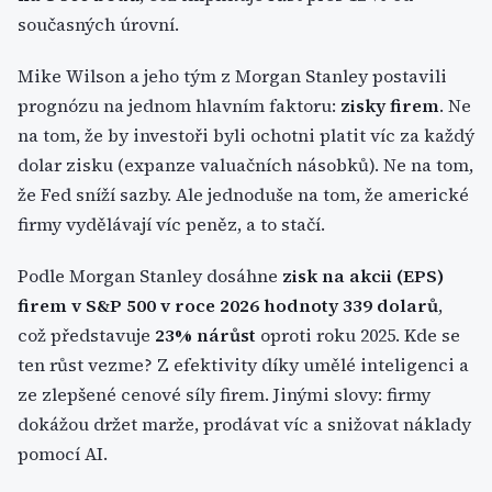
současných úrovní.
Mike Wilson a jeho tým z Morgan Stanley postavili
prognózu na jednom hlavním faktoru:
zisky firem
. Ne
na tom, že by investoři byli ochotni platit víc za každý
dolar zisku (expanze valuačních násobků). Ne na tom,
že Fed sníží sazby. Ale jednoduše na tom, že americké
firmy vydělávají víc peněz, a to stačí.
Podle Morgan Stanley dosáhne
zisk na akcii (EPS)
firem v S&P 500 v roce 2026 hodnoty 339 dolarů
,
což představuje
23% nárůst
oproti roku 2025. Kde se
ten růst vezme? Z efektivity díky umělé inteligenci a
ze zlepšené cenové síly firem. Jinými slovy: firmy
dokážou držet marže, prodávat víc a snižovat náklady
pomocí AI.