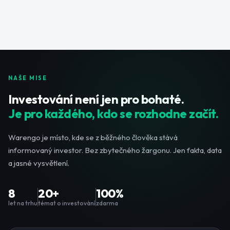
NAŠE MISE
Investování není jen pro bohaté.
Je pro každého, kdo se rozhodne začít.
Warengo je místo, kde se z běžného člověka stává
informovaný investor. Bez zbytečného žargonu. Jen fakta, data
a jasné vysvětlení.
8
20+
100%
let na trhu
témat o investování
zdarma