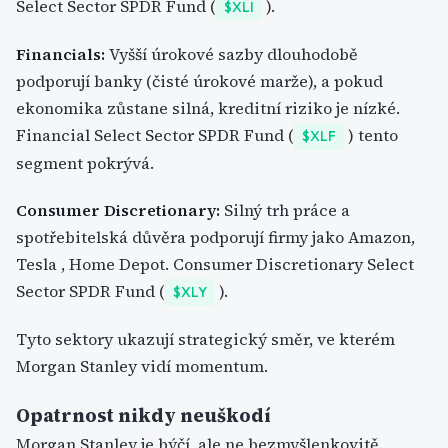
Select Sector SPDR Fund (
).
$XLI
Financials:
Vyšší úrokové sazby dlouhodobě
podporují banky (čisté úrokové marže), a pokud
ekonomika zůstane silná, kreditní riziko je nízké.
Financial Select Sector SPDR Fund (
) tento
$XLF
segment pokrývá.
Consumer Discretionary:
Silný trh práce a
spotřebitelská důvěra podporují firmy jako Amazon,
Tesla , Home Depot. Consumer Discretionary Select
Sector SPDR Fund (
).
$XLY
Tyto sektory ukazují strategický směr, ve kterém
Morgan Stanley vidí momentum.
Opatrnost nikdy neuškodí
Morgan Stanley je býčí, ale ne bezmyšlenkovitě.