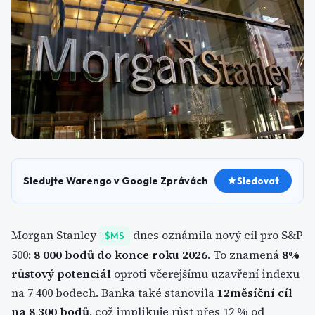
Sledujte Warengo v Google Zprávách
Sledovat
Morgan Stanley
dnes oznámila nový cíl pro S&P
$MS
500:
8 000 bodů do konce roku 2026
. To znamená
8%
růstový potenciál
oproti včerejšímu uzavření indexu
na 7 400 bodech. Banka také stanovila
12měsíční cíl
na 8 300 bodů
, což implikuje růst přes 12 % od