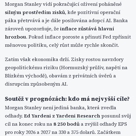
Morgan Stanley vidí pokračující oživení poháněné
silným prostředím zisků
, kde pozitivní operační
páka přetrvává a je dále posilována adopcí AI. Banka
zároveň upozorňuje, že
inflace zůstává hlavní
hrozbou
. Pokud inflace poroste a přinutí Fed zpřísnit
měnovou politiku, celý růst může rychle skončit.
Zatím však ekonomika drží. Zisky rostou navzdory
geopolitickému riziku (Hormuzský průliv, napětí na
Blízkém východě), obavám z privátních úvěrů a
disrupcím způsobeným AI.
Soutěž v prognózách: kdo má nejvyšší cíle?
Morgan Stanley není jediná banka, která zvedla
odhady.
Ed Yardeni z
Yardeni Research
posunul svůj
cíl na konec roku na
8 250 bodů
a zvýšil odhady EPS
pro roky 2026 a 2027 na 330 a 375 dolarů. Začátkem