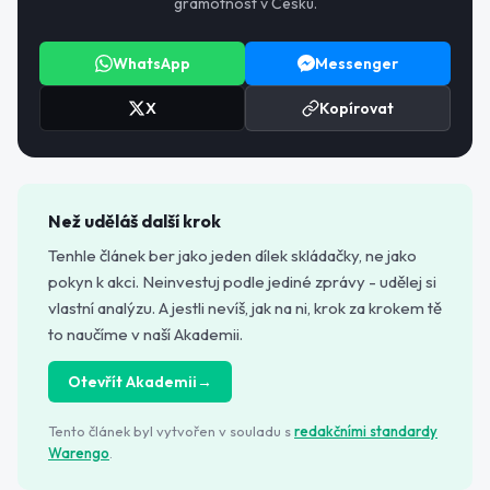
gramotnost v Česku.
WhatsApp
Messenger
X
Kopírovat
Než uděláš další krok
Tenhle článek ber jako jeden dílek skládačky, ne jako
pokyn k akci. Neinvestuj podle jediné zprávy - udělej si
vlastní analýzu. A jestli nevíš, jak na ni, krok za krokem tě
to naučíme v naší Akademii.
Otevřít Akademii
→
Tento článek byl vytvořen v souladu s
redakčními standardy
Warengo
.