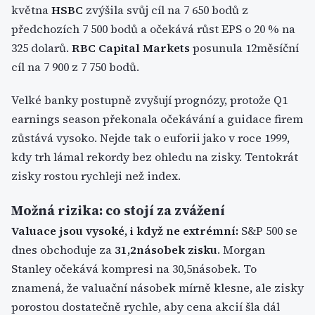
května
HSBC
zvýšila svůj cíl na 7 650 bodů z
předchozích 7 500 bodů a očekává růst EPS o 20 % na
325 dolarů.
RBC Capital Markets
posunula 12měsíční
cíl na 7 900 z 7 750 bodů.
Velké banky postupně zvyšují prognózy, protože Q1
earnings season překonala očekávání a guidace firem
zůstává vysoko. Nejde tak o euforii jako v roce 1999,
kdy trh lámal rekordy bez ohledu na zisky. Tentokrát
zisky rostou rychleji než index.
Možná rizika: co stojí za zvážení
Valuace jsou vysoké, i když ne extrémní:
S&P 500 se
dnes obchoduje za
31,2násobek zisku
. Morgan
Stanley očekává kompresi na 30,5násobek. To
znamená, že valuační násobek mírně klesne, ale zisky
porostou dostatečně rychle, aby cena akcií šla dál