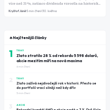
více než 23 %, zatímco dividenda vzrostla na historické
maximum 95,60 Kč na akcii. Výnos se tak dostal nad 9,5
Kryštof Jáně
5
min čtení
30. května
%, což z KB opět dělá jeden z nejvýraznějších
dividendových titulů na pražské burze. Jde o atraktivní
příležitost, nebo pouze odraz zpomalujícího růstu
banky.
🔥
Nejčtenější články
1
TRHY
Zlato ztratilo 28 % od rekordu 5 598 dolarů,
akcie mezitím míří na nová maxima
6
min čtení
2
TRHY
Zlato zažívá nejdivočejší rok v historii. Přesto se
do portfolií vrací silněji než kdy dřív
5
min čtení
3
AKCIE
Rekordní kvartál AMD a akcie padá o 7 %. Dvě čísla