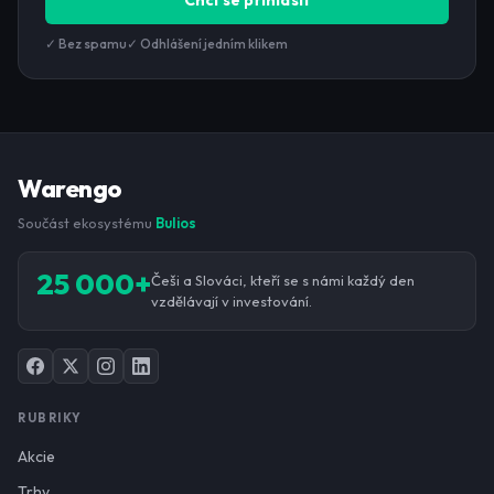
Chci se přihlásit
✓ Bez spamu
✓ Odhlášení jedním klikem
Warengo
Součást ekosystému
Bulios
25 000+
Češi a Slováci, kteří se s námi každý den
vzdělávají v investování.
RUBRIKY
Akcie
Trhy