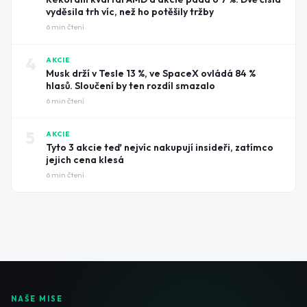
vyděsila trh víc, než ho potěšily tržby
6
min čtení
4
AKCIE
Musk drží v Tesle 13 %, ve SpaceX ovládá 84 %
hlasů. Sloučení by ten rozdíl smazalo
6
min čtení
5
AKCIE
Tyto 3 akcie teď nejvíc nakupují insideři, zatímco
jejich cena klesá
6
min čtení
NAŠE MISE