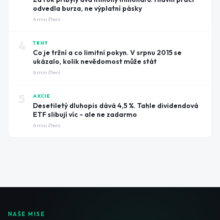
odvedla burza, ne výplatní pásky
6
min čtení
4
TRHY
Co je tržní a co limitní pokyn. V srpnu 2015 se
ukázalo, kolik nevědomost může stát
6
min čtení
5
AKCIE
Desetiletý dluhopis dává 4,5 %. Tahle dividendová
ETF slibují víc - ale ne zadarmo
4
min čtení
NAŠE MISE