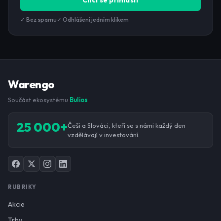
Chci se přihlásit
✓ Bez spamu
✓ Odhlášení jedním klikem
Warengo
Součást ekosystému
Bulios
25 000+
Češi a Slováci, kteří se s námi každý den
vzdělávají v investování.
RUBRIKY
Akcie
Trhy