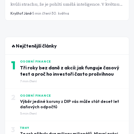
kvůli strachu, že je pohltí umělá inteligence. V květnu
však přišel rekordní obrat a růst.
Kryštof Jáně
5
min čtení
30. května
🔥
Nejčtenější články
1
OSOBNÍ FINANCE
Tři roky bez daně z akcií: jak funguje časový
test a proč ho investoři často prošvihnou
7
min čtení
2
OSOBNÍ FINANCE
Výběr jediné koruny z DIP vás může stát deset let
daňových odpočtů
5
min čtení
3
TRHY
Za rok přibyly dva miliony milionářů. Hlavní práci