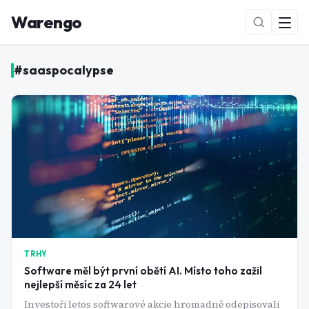
Warengo
#
saaspocalypse
NOVÉ
TRHY
Software měl být první obětí AI. Místo toho zažil
nejlepší měsíc za 24 let
Investoři letos softwarové akcie hromadně odepisovali