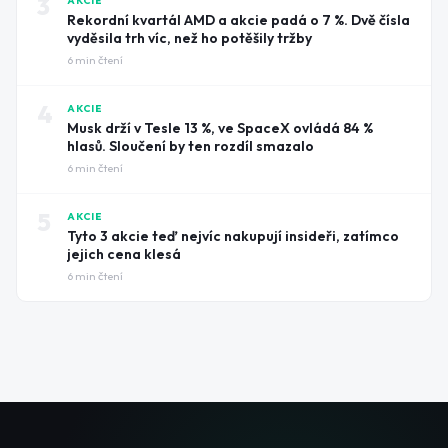
3
AKCIE
Rekordní kvartál AMD a akcie padá o 7 %. Dvě čísla
vyděsila trh víc, než ho potěšily tržby
6
min čtení
4
AKCIE
Musk drží v Tesle 13 %, ve SpaceX ovládá 84 %
hlasů. Sloučení by ten rozdíl smazalo
6
min čtení
5
AKCIE
Tyto 3 akcie teď nejvíc nakupují insideři, zatímco
jejich cena klesá
6
min čtení