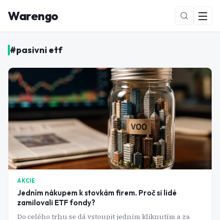
Warengo
#
pasivni etf
NOVÉ
AKCIE
Jedním nákupem k stovkám firem. Proč si lidé
zamilovali ETF fondy?
Do celého trhu se dá vstoupit jedním kliknutím a za