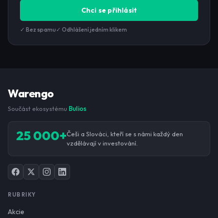
Chci se přihlásit
✓ Bez spamu
✓ Odhlášení jedním klikem
Warengo
Součást ekosystému
Bulios
25 000+
Češi a Slováci, kteří se s námi každý den
vzdělávají v investování.
RUBRIKY
Akcie