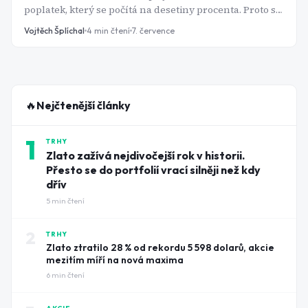
poplatek, který se počítá na desetiny procenta. Proto se
ETF fondy staly vstupní bránou pro miliony nových
Vojtěch Šplíchal
4
min čtení
7. července
investorů.
🔥
Nejčtenější články
1
TRHY
Zlato zažívá nejdivočejší rok v historii.
Přesto se do portfolií vrací silněji než kdy
dřív
5
min čtení
2
TRHY
Zlato ztratilo 28 % od rekordu 5 598 dolarů, akcie
mezitím míří na nová maxima
6
min čtení