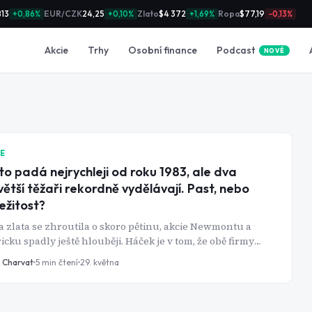
813
EUR/CZK
24,25
Zlato
$4 372
Ropa
$77,19
+0,86%
+0,10%
+1,69%
−0,13%
Podcast
Akcie
Trhy
Osobní finance
NOVÉ
IE
to padá nejrychleji od roku 1983, ale dva
větší těžaři rekordně vydělávají. Past, nebo
ležitost?
 zlata se zhroutila o skoro pětinu, akcie Newmontu a
icku spadly ještě hlouběji. Háček je v tom, že obě firmy
na zveřejnily nejlepší čísla za poslední roky. Co s tím?
n Charvat
5
min čtení
29. května