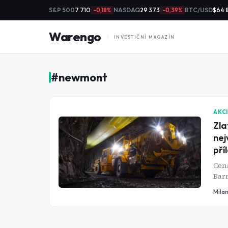
S&P 500
7 710
NASDAQ
29 373
BTC/USD
$64 
−0,18%
−0,39%
Warengo
INVESTIČNÍ MAGAZÍN
#
newmont
AKC
Zla
nej
pří
Cena
Barr
zrov
Mila