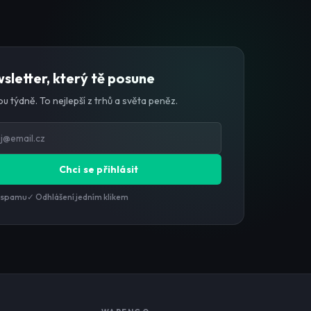
sletter, který tě posune
u týdně. To nejlepší z trhů a světa peněz.
Chci se přihlásit
 spamu
✓ Odhlášení jedním klikem