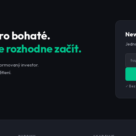
pro bohaté.
New
Jedno
e rozhodne začít.
formovaný investor.
tlení.
✓ Bez