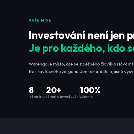
NAŠE MISE
Investování není jen 
Je pro každého, kdo s
Warengo je místo, kde se z běžného člověka stává in
Bez zbytečného žargonu. Jen fakta, data a jasné vysvě
8
20+
100%
let na trhu
témat o investování
zdarma