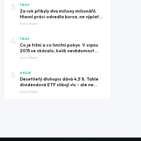
3
TRHY
Za rok přibyly dva miliony milionářů.
Hlavní práci odvedla burza, ne výplatní
pásky
6
min čtení
4
TRHY
Co je tržní a co limitní pokyn. V srpnu
2015 se ukázalo, kolik nevědomost
může stát
6
min čtení
5
AKCIE
Desetiletý dluhopis dává 4,5 %. Tahle
dividendová ETF slibují víc - ale ne
zadarmo
4
min čtení