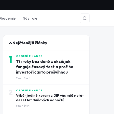
Akademie
Nástroje
🔥
Nejčtenější články
1
OSOBNÍ FINANCE
Tři roky bez daně z akcií: jak
funguje časový test a proč ho
investoři často prošvihnou
7
min čtení
2
OSOBNÍ FINANCE
Výběr jediné koruny z DIP vás může stát
deset let daňových odpočtů
5
min čtení