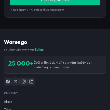
Chci se přihlásit
✓ Bez spamu
✓ Odhlášení jedním klikem
Warengo
Součást ekosystému
Bulios
25 000+
Češi a Slováci, kteří se s námi každý den
vzdělávají v investování.
RUBRIKY
Akcie
Trhy