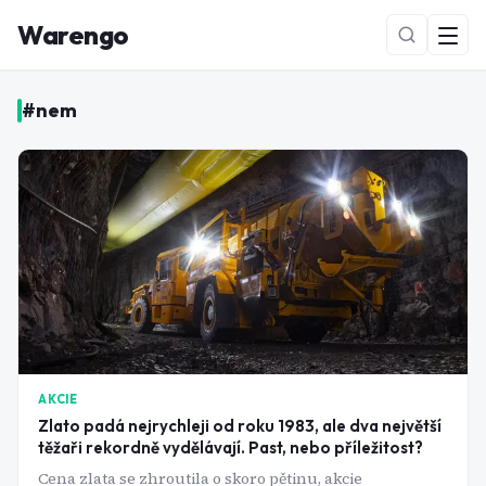
Warengo
#
nem
NOVÉ
AKCIE
Zlato padá nejrychleji od roku 1983, ale dva největší
těžaři rekordně vydělávají. Past, nebo příležitost?
Cena zlata se zhroutila o skoro pětinu, akcie