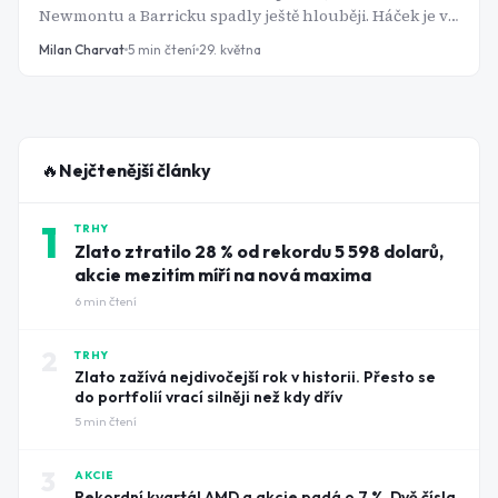
Newmontu a Barricku spadly ještě hlouběji. Háček je v
tom, že obě firmy zrovna zveřejnily nejlepší čísla za
Milan Charvat
5
min čtení
29. května
poslední roky. Co s tím?
🔥
Nejčtenější články
1
TRHY
Zlato ztratilo 28 % od rekordu 5 598 dolarů,
akcie mezitím míří na nová maxima
6
min čtení
2
TRHY
Zlato zažívá nejdivočejší rok v historii. Přesto se
do portfolií vrací silněji než kdy dřív
5
min čtení
3
AKCIE
Rekordní kvartál AMD a akcie padá o 7 %. Dvě čísla