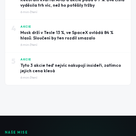
vyděsila trh víc, než ho potěšily tržby
6
min čtení
4
AKCIE
Musk drží v Tesle 13 %, ve SpaceX ovládá 84 %
hlasů. Sloučení by ten rozdíl smazalo
6
min čtení
5
AKCIE
Tyto 3 akcie teď nejvíc nakupují insideři, zatímco
jejich cena klesá
6
min čtení
NAŠE MISE