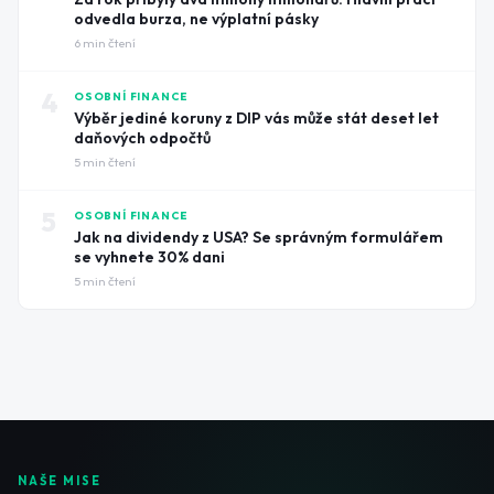
odvedla burza, ne výplatní pásky
6
min čtení
4
OSOBNÍ FINANCE
Výběr jediné koruny z DIP vás může stát deset let
daňových odpočtů
5
min čtení
5
OSOBNÍ FINANCE
Jak na dividendy z USA? Se správným formulářem
se vyhnete 30% dani
5
min čtení
NAŠE MISE