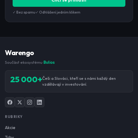
Chci se přihlásit
✓ Bez spamu
✓ Odhlášení jedním klikem
Warengo
Součást ekosystému
Bulios
25 000+
Češi a Slováci, kteří se s námi každý den
vzdělávají v investování.
RUBRIKY
Akcie
Trhy