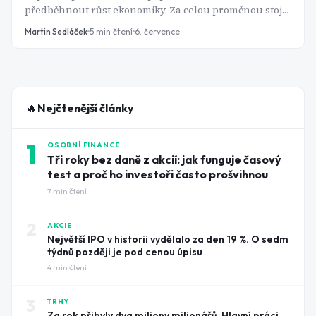
předběhnout růst ekonomiky. Za celou proměnou stojí
jediný kov - a jeho největší těžaři na tom mohou
Martin Sedláček
5
min čtení
6. července
pořádně vydělat.
🔥
Nejčtenější články
1
OSOBNÍ FINANCE
Tři roky bez daně z akcií: jak funguje časový
test a proč ho investoři často prošvihnou
7
min čtení
2
AKCIE
Největší IPO v historii vydělalo za den 19 %. O sedm
týdnů později je pod cenou úpisu
4
min čtení
3
TRHY
Za rok přibyly dva miliony milionářů. Hlavní práci