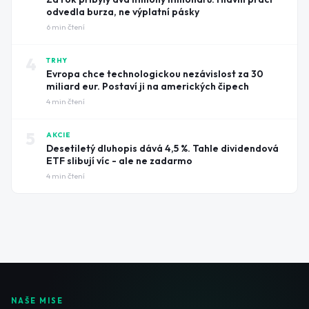
odvedla burza, ne výplatní pásky
6
min čtení
4
TRHY
Evropa chce technologickou nezávislost za 30
miliard eur. Postaví ji na amerických čipech
4
min čtení
5
AKCIE
Desetiletý dluhopis dává 4,5 %. Tahle dividendová
ETF slibují víc - ale ne zadarmo
4
min čtení
NAŠE MISE