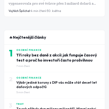
vygenerovala pro své tvůrce přes 5 miliard dolarů a
finance patří konzistentně mezi tři nejprodávanější
Vojtěch Šplíchal
4
min čtení
30. května
kategorie online obsahu. Jenže data o výsledcích
samotných studentů ukazují jiný obrázek - průměrný
retailový investor systematicky zaostává za trhem, a to i
v letech, kdy index roste přes 25 %.
🔥
Nejčtenější články
1
OSOBNÍ FINANCE
Tři roky bez daně z akcií: jak funguje časový
test a proč ho investoři často prošvihnou
7
min čtení
2
OSOBNÍ FINANCE
Výběr jediné koruny z DIP vás může stát deset let
daňových odpočtů
5
min čtení
3
TRHY
Za rok přibyly dva miliony milionářů. Hlavní práci