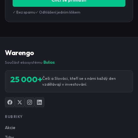
Chci se přihlásit
✓ Bez spamu
✓ Odhlášení jedním klikem
Warengo
Součást ekosystému
Bulios
25 000+
Češi a Slováci, kteří se s námi každý den
vzdělávají v investování.
RUBRIKY
Akcie
Trhy