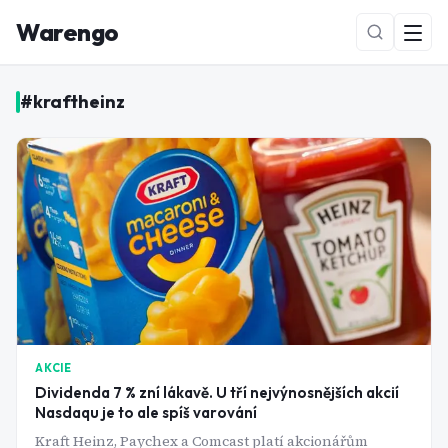
Warengo
#
kraftheinz
NOVÉ
AKCIE
Dividenda 7 % zní lákavě. U tří nejvýnosnějších akcií
Nasdaqu je to ale spíš varování
Kraft Heinz, Paychex a Comcast platí akcionářům