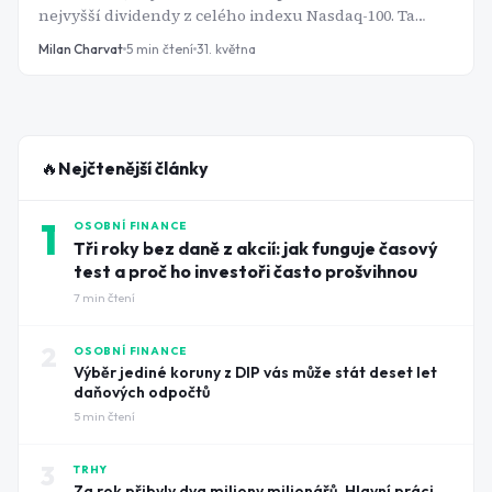
nejvyšší dividendy z celého indexu Nasdaq-100. Ta
štědrost má však jeden společný jmenovatel - všechny
Milan Charvat
5
min čtení
31. května
tři akcie pořádně spadly.
🔥
Nejčtenější články
1
OSOBNÍ FINANCE
Tři roky bez daně z akcií: jak funguje časový
test a proč ho investoři často prošvihnou
7
min čtení
2
OSOBNÍ FINANCE
Výběr jediné koruny z DIP vás může stát deset let
daňových odpočtů
5
min čtení
3
TRHY
Za rok přibyly dva miliony milionářů. Hlavní práci