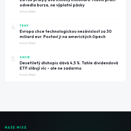
odvedla burza, ne výplatní pásky
6
min čtení
4
TRHY
Evropa chce technologickou nezávislost za 30
miliard eur. Postaví ji na amerických čipech
4
min čtení
5
AKCIE
Desetiletý dluhopis dává 4,5 %. Tahle dividendová
ETF slibují víc - ale ne zadarmo
4
min čtení
NAŠE MISE