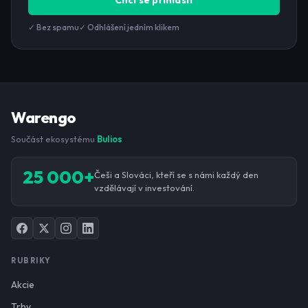
Chci se přihlásit
✓ Bez spamu
✓ Odhlášení jedním klikem
Warengo
Součást ekosystému
Bulios
25 000+
Češi a Slováci, kteří se s námi každý den
vzdělávají v investování.
RUBRIKY
Akcie
Trhy